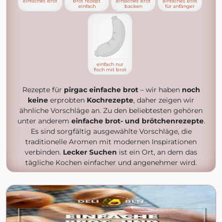
einfaches brot
brot rezept
einfaches brot
einfaches brot
einfach
backen
für anfänger
einfach nur
fisch mit brot
Rezepte für
pirgac einfache brot
– wir haben
noch
keine
erprobten
Kochrezepte
, daher zeigen wir
ähnliche Vorschläge an. Zu den beliebtesten gehören
unter anderem
einfache brot- und brötchenrezepte
.
Es sind sorgfältig ausgewählte Vorschläge, die
traditionelle Aromen mit modernen Inspirationen
verbinden.
Lecker Suchen
ist ein Ort, an dem das
tägliche Kochen einfacher und angenehmer wird.