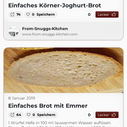
Einfaches Körner-Joghurt-Brot
0
74
0
Speichern
Lecker
From-Snuggs-Kitchen
www.from-snuggs-kitchen.com
8 Januar 2019
Einfaches Brot mit Emmer
0
64
0
Speichern
Lecker
1 Würfel Hefe in 100 ml lauwarmen Wasser auflösen.