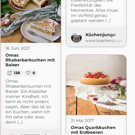
Flexibilität des
Momentes. Alles muss
im Vorfeld genau
ebe
geplant werden (...)
e.de
Küchenjunge
www.kuechenjunge.com
16 Juni 2021
Omas
Rhabarberkuchen mit
Baiser
128
0
Omas
Rhabarberkuchen mit
Baiser. Ein Klassiker
meiner Kindheit. Ich
kann es nicht anders
sagen. Aber das ist so
ein Kuchen, wenn ich
ihn sehe oder esse,
21 Mai 2017
dann (...)
Omas Quarkkuchen
mit Erdbeeren