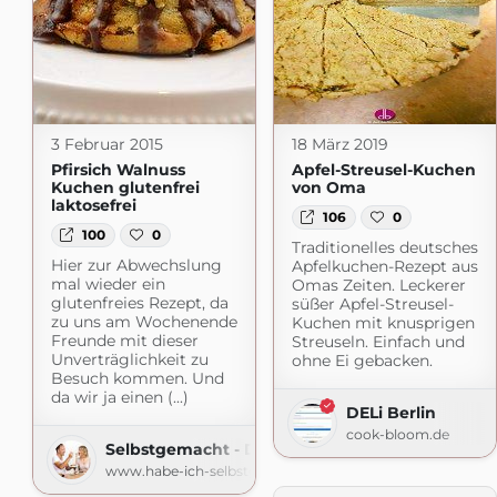
3 Februar 2015
18 März 2019
Pfirsich Walnuss
Apfel-Streusel-Kuchen
Kuchen glutenfrei
von Oma
laktosefrei
106
0
100
0
Traditionelles deutsches
Hier zur Abwechslung
Apfelkuchen-Rezept aus
mal wieder ein
Omas Zeiten. Leckerer
glutenfreies Rezept, da
süßer Apfel-Streusel-
zu uns am Wochenende
Kuchen mit knusprigen
Freunde mit dieser
Streuseln. Einfach und
Unverträglichkeit zu
ohne Ei gebacken.
Besuch kommen. Und
da wir ja einen (...)
DELi Berlin
cook-bloom.de
Selbstgemacht - Der Foodblog
www.habe-ich-selbstgemacht.de