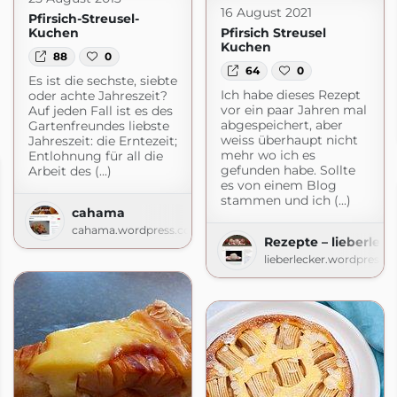
16 August 2021
Pfirsich-Streusel-
Kuchen
Pfirsich Streusel
Kuchen
88
0
64
0
Es ist die sechste, siebte
Ich habe dieses Rezept
oder achte Jahreszeit?
vor ein paar Jahren mal
Auf jeden Fall ist es des
abgespeichert, aber
Gartenfreundes liebste
weiss überhaupt nicht
Jahreszeit: die Erntezeit;
mehr wo ich es
Entlohnung für all die
gefunden habe. Sollte
Arbeit des (...)
es von einem Blog
stammen und ich (...)
cahama
cahama.wordpress.com
Rezepte – lieberleck
lieberlecker.wordpress.