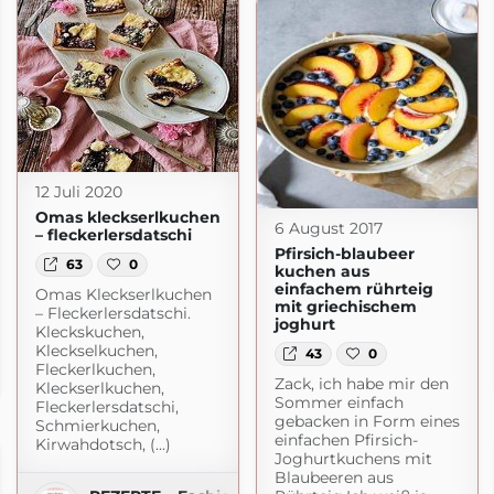
12 Juli 2020
Omas kleckserlkuchen
6 August 2017
– fleckerlersdatschi
Pfirsich-blaubeer
63
0
kuchen aus
einfachem rührteig
Omas Kleckserlkuchen
mit griechischem
– Fleckerlersdatschi.
joghurt
Kleckskuchen,
Kleckselkuchen,
43
0
Fleckerlkuchen,
Zack, ich habe mir den
Kleckserlkuchen,
Sommer einfach
Fleckerlersdatschi,
gebacken in Form eines
Schmierkuchen,
einfachen Pfirsich-
Kirwahdotsch, (...)
Joghurtkuchens mit
Blaubeeren aus