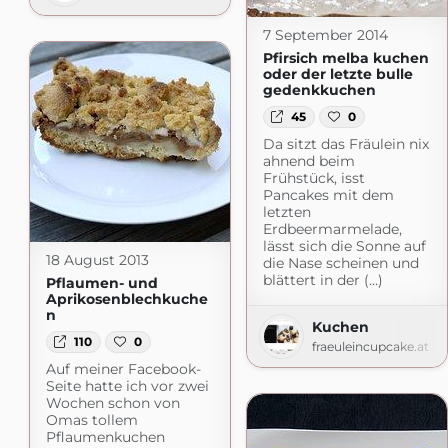
7 September 2014
Pfirsich melba kuchen
oder der letzte bulle
gedenkkuchen
45
0
Da sitzt das Fräulein nix
ahnend beim
Frühstück, isst
Pancakes mit dem
letzten
Erdbeermarmelade,
lässt sich die Sonne auf
18 August 2013
die Nase scheinen und
blättert in der (...)
Pflaumen- und
Aprikosenblechkuche
n
Kuchen
110
0
fraeuleincupcake.at
Auf meiner Facebook-
Seite hatte ich vor zwei
Wochen schon von
Omas tollem
Pflaumenkuchen