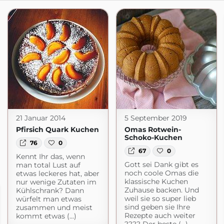
21 Januar 2014
5 September 2019
Pfirsich Quark Kuchen
Omas Rotwein-
Schoko-Kuchen
76
0
67
0
Kennt Ihr das, wenn
Gott sei Dank gibt es
man total Lust auf
noch coole Omas die
etwas leckeres hat, aber
klassische Kuchen
nur wenige Zutaten im
Zuhause backen. Und
Kühlschrank? Dann
weil sie so super lieb
würfelt man etwas
sind geben sie Ihre
zusammen und meist
Rezepte auch weiter
kommt etwas (...)