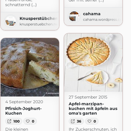
der mit seiner (...)
schnatternd (...)
cahama
Knusperstübchen
cahama.wordpress.com
knusperstuebchen.net
27 September 2015
4 September 2020
Apfel-marzipan-
Pfirsich-Joghurt-
kuchen mit äpfeln aus
Kuchen
oma's garten
100
0
36
0
Die kleinen
Ihr Zuckerschnuten, ich