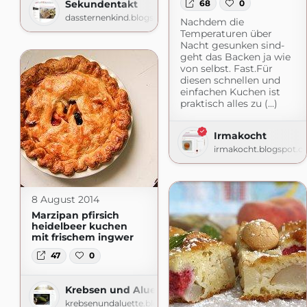
68
0
Sekundentakt
dassternenkind.blogspot.com
Nachdem die
Temperaturen über
Nacht gesunken sind-
geht das Backen ja wie
von selbst. Fast.Für
diesen schnellen und
einfachen Kuchen ist
praktisch alles zu (...)
Irmakocht
irmakocht.blogspot.
8 August 2014
Marzipan pfirsich
heidelbeer kuchen
mit frischem ingwer
47
0
Krebsen und Aluette
krebsenundaluette.blogspot.com