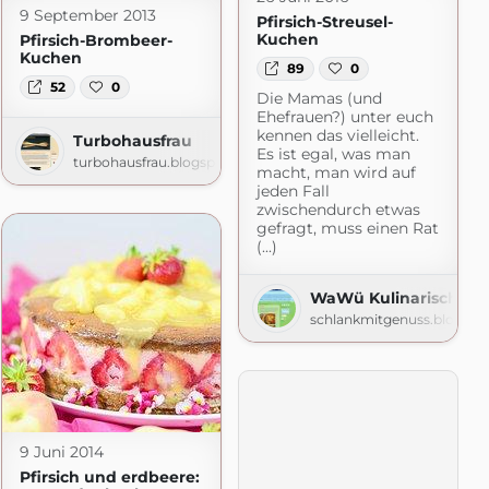
9 September 2013
Pfirsich-Streusel-
Kuchen
Pfirsich-Brombeer-
Kuchen
89
0
52
0
Die Mamas (und
Ehefrauen?) unter euch
kennen das vielleicht.
Turbohausfrau
Es ist egal, was man
turbohausfrau.blogspot.com
macht, man wird auf
jeden Fall
zwischendurch etwas
gefragt, muss einen Rat
(...)
er
WaWü Kulinarische Q
com
schlankmitgenuss.blogspo
9 Juni 2014
Pfirsich und erdbeere: