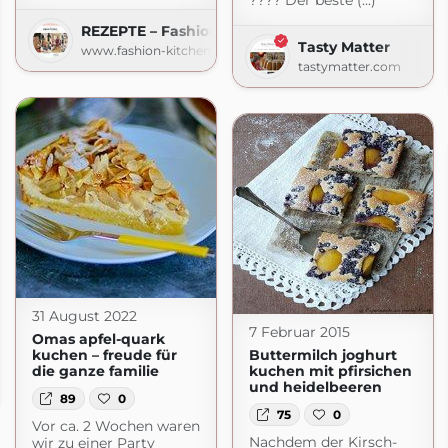
???? Der beste (...)
REZEPTE – Fashion Kitchen
Tasty Matter
www.fashion-kitchen.com
tastymatter.com
31 August 2022
7 Februar 2015
Omas apfel-quark
kuchen – freude für
Buttermilch joghurt
die ganze familie
kuchen mit pfirsichen
und heidelbeeren
89
0
75
0
Vor ca. 2 Wochen waren
Nachdem der Kirsch-
wir zu einer Party