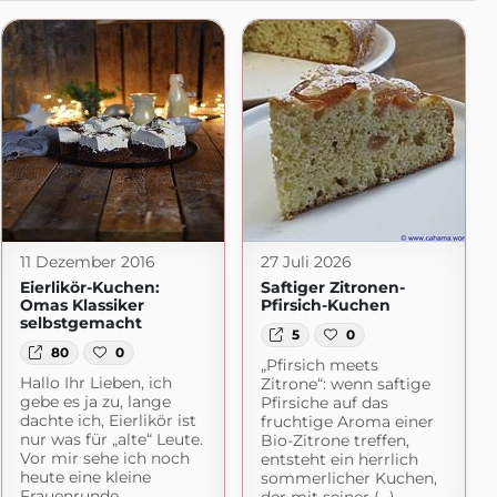
11 Dezember 2016
27 Juli 2026
Eierlikör-Kuchen:
Saftiger Zitronen-
Omas Klassiker
Pfirsich-Kuchen
selbstgemacht
5
0
80
0
„Pfirsich meets
Hallo Ihr Lieben, ich
Zitrone“: wenn saftige
gebe es ja zu, lange
Pfirsiche auf das
dachte ich, Eierlikör ist
fruchtige Aroma einer
nur was für „alte“ Leute.
Bio-Zitrone treffen,
Vor mir sehe ich noch
entsteht ein herrlich
heute eine kleine
sommerlicher Kuchen,
Frauenrunde,