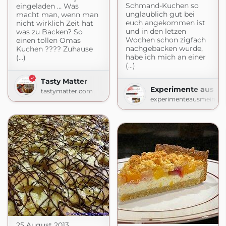
Schmand-Kuchen so
eingeladen … Was
unglaublich gut bei
macht man, wenn man
euch angekommen ist
nicht wirklich Zeit hat
und in den letzen
was zu Backen? So
Wochen schon zigfach
einen tollen Omas
nachgebacken wurde,
Kuchen ???? Zuhause
habe ich mich an einer
(...)
(...)
Tasty Matter
Experimente aus me
tastymatter.com
experimenteausmeinerk
25 August 2013