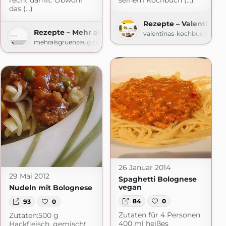
recht damit. Obwohl
seinem Kochbuch (...)
das (...)
Rezepte – Valentinas
Rezepte – Mehr als Grünzeug
valentinas-kochbuch.de
mehralsgruenzeug.com
26 Januar 2014
29 Mai 2012
Spaghetti Bolognese
vegan
Nudeln mit Bolognese
84
0
93
0
Zutaten für 4 Personen
Zutaten:500 g
400 ml heißes
Hackfleisch, gemischt