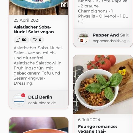
Möhre - 1/2 rote Paprika
- 2 braune
Champignons - 1
Physalis - Olivenöl - 1 EL
25 April 2021
(...)
Asiatischer Soba-
Nudel-Salat vegan
Pepper And Salt
50
0
pepperandsaltblog.wo
Asiatischer Soba-Nudel-
Salat - vegan, milch-
und glutenfrei.
Asiatische Salatbowl in
Frühlingsgrün, mit
gebackenem Tofu und
Sesam-Ingwer-
Dressing.
DELi Berlin
cook-bloom.de
6 Juli 2024
Feurige romanze:
vegane thai-