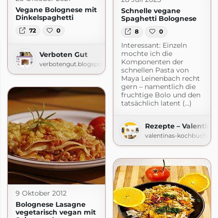
Vegane Bolognese mit
Schnelle vegane
Dinkelspaghetti
Spaghetti Bolognese
72
0
8
0
Interessant: Einzeln
mochte ich die
Verboten Gut
Komponenten der
verbotengut.blogspot.com
schnellen Pasta von
Maya Leinenbach recht
gern – namentlich die
fruchtige Bolo und den
tatsächlich latent (...)
Rezepte – Valentin
valentinas-kochbuch.de
9 Oktober 2012
Bolognese Lasagne
vegetarisch vegan mit