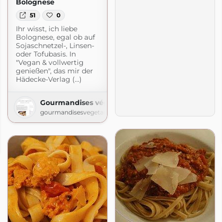
Bolognese
51
0
Ihr wisst, ich liebe
Bolognese, egal ob auf
Sojaschnetzel-, Linsen-
oder Tofubasis. In
"Vegan & vollwertig
genießen", das mir der
Hädecke-Verlag (...)
Gourmandises végétariennes
gourmandisesvegetariennes.blogspot.com
pot.com