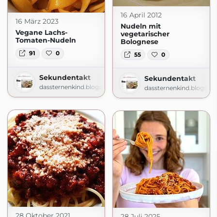
16 April 2012
16 März 2023
Nudeln mit
Vegane Lachs-
vegetarischer
Tomaten-Nudeln
Bolognese
91
0
55
0
Sekundentakt
Sekundentakt
dassternenkind.blogspot.com
dassternenkind.blogspo
28 Oktober 2021
28 Juli 2025