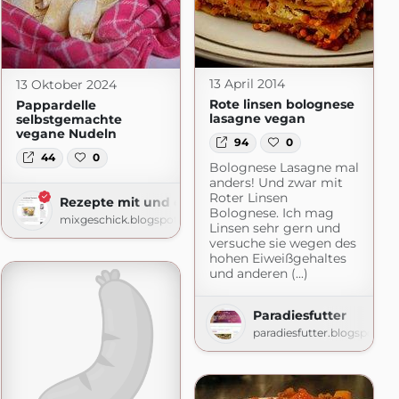
13 April 2014
13 Oktober 2024
Rote linsen bolognese
Pappardelle
lasagne vegan
selbstgemachte
vegane Nudeln
94
0
44
0
t.com
Bolognese Lasagne mal
anders! Und zwar mit
Roter Linsen
Rezepte mit und ohne Thermomix
Bolognese. Ich mag
mixgeschick.blogspot.com
Linsen sehr gern und
versuche sie wegen des
hohen Eiweißgehaltes
und anderen (...)
Paradiesfutter
paradiesfutter.blogspot.c