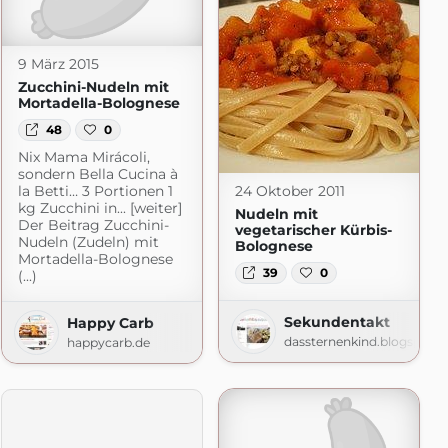
9 März 2015
Zucchini-Nudeln mit
Mortadella-Bolognese
48
0
Nix Mama Mirácoli,
sondern Bella Cucina à
24 Oktober 2011
la Betti… 3 Portionen 1
kg Zucchini in... [weiter]
Nudeln mit
Der Beitrag Zucchini-
vegetarischer Kürbis-
Nudeln (Zudeln) mit
Bolognese
as-Kochbuch.de
Mortadella-Bolognese
39
0
(...)
Sekundentakt
Happy Carb
dassternenkind.blogspot.
happycarb.de