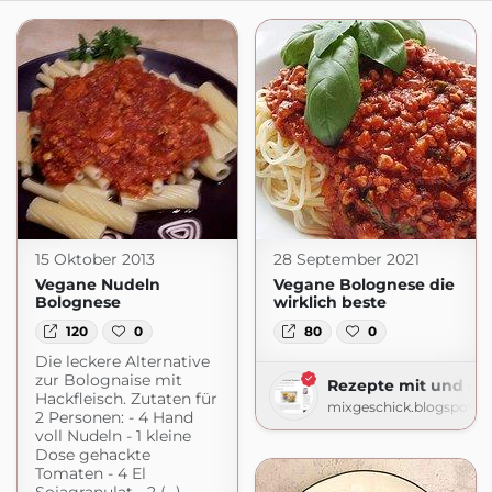
15 Oktober 2013
28 September 2021
Vegane Nudeln
Vegane Bolognese die
Bolognese
wirklich beste
120
0
80
0
Die leckere Alternative
zur Bolognaise mit
Rezepte mit und o
Hackfleisch. Zutaten für
mixgeschick.blogspot.c
2 Personen: - 4 Hand
voll Nudeln - 1 kleine
Dose gehackte
Tomaten - 4 El