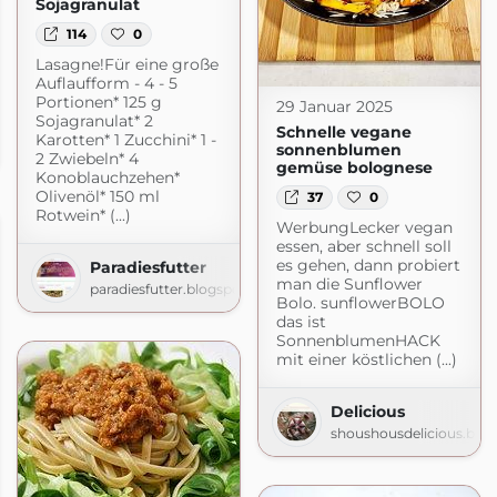
Sojagranulat
114
0
Lasagne!Für eine große
Auflaufform - 4 - 5
Portionen* 125 g
29 Januar 2025
Sojagranulat* 2
Schnelle vegane
Karotten* 1 Zucchini* 1 -
sonnenblumen
rdpress.com
2 Zwiebeln* 4
gemüse bolognese
Konoblauchzehen*
Olivenöl* 150 ml
37
0
Rotwein* (...)
WerbungLecker vegan
essen, aber schnell soll
es gehen, dann probiert
Paradiesfutter
man die Sunflower
paradiesfutter.blogspot.com
Bolo. sunflowerBOLO
das ist
SonnenblumenHACK
mit einer köstlichen (...)
Delicious
shoushousdelicious.blo