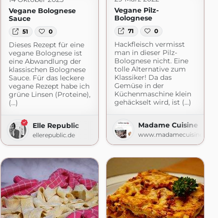
Vegane Pilz-
Vegane Bolognese
Bolognese
Sauce
71
0
51
0
Hackfleisch vermisst
Dieses Rezept für eine
man in dieser Pilz-
vegane Bolognese ist
Bolognese nicht. Eine
eine Abwandlung der
tolle Alternative zum
klassischen Bolognese
Klassiker! Da das
Sauce. Für das leckere
Gemüse in der
vegane Rezept habe ich
Küchenmaschine klein
grüne Linsen (Proteine),
gehäckselt wird, ist (...)
(...)
Madame Cuisine
Elle Republic
www.madamecuisine.de
ellerepublic.de