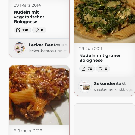
29 März 2014
Nudeln mit
vegetarischer
Bolognese
130
0
Lecker Bentos und mehr
29 Juli 2011
lecker-bentos-und-mehr.blogspot.com
Nudeln mit grüner
Bolognese
70
0
Sekundentakt
dassternenkind.blogs
9 Januar 2013