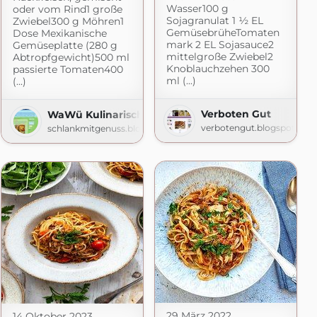
Wasser100 g
oder vom Rind1 große
Sojagranulat 1 ½ EL
Zwiebel300 g Möhren1
GemüsebrüheTomaten
Dose Mexikanische
mark 2 EL Sojasauce2
Gemüseplatte (280 g
mittelgroße Zwiebel2
Abtropfgewicht)500 ml
Knoblauchzehen 300
passierte Tomaten400
ml (...)
(...)
Verboten Gut
WaWü Kulinarische Quälereien
verbotengut.blogspot.com
schlankmitgenuss.blogspot.com
29 März 2022
14 Oktober 2023