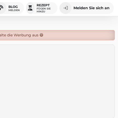
REZEPT
BLOG
Melden Sie sich an
FÜGEN SIE
MELDEN
HINZU
alte die Werbung aus 😄