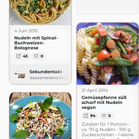
4 Juni 2015
Nudeln mit Spinat-
Buchweizen-
Bolognese
43
0
Sekundentakt
dassternenkind.blogspot.com
21 April 2014
Gemüsepfanne süß
scharf mit Nudeln
vegan
94
0
Zutaten für 1 Portion: -
ca. 70 g Nudeln - 100 g
Zuckerschoten - 1 kleine