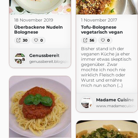
18 November 2019
1 November 2017
Überbackene Nudeln
Tofu-Bolognese
Bolognese
vegetarisch vegan
30
0
56
0
Bisher stand ich der
veganen Küche ja eher
Genussbereit
immer etwas skeptisch
genussbereit.blogspot.com
gegenüber. Zwar
mochte ich noch nie
wirklich Fleisch oder
Wurst und ernähre
mich nun schon (...)
Madame Cuisine
www.madamecuisine.