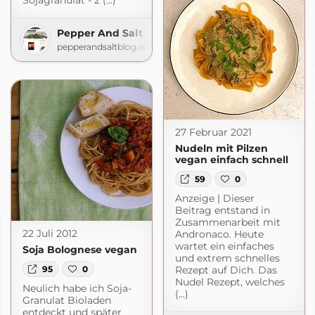
Sojagranulat - 2 (...)
Pepper And Salt
pepperandsaltblog.wordpress.com
27 Februar 2021
Nudeln mit Pilzen
vegan einfach schnell
59
0
Anzeige | Dieser
Beitrag entstand in
Zusammenarbeit mit
22 Juli 2012
Andronaco. Heute
wartet ein einfaches
Soja Bolognese vegan
und extrem schnelles
95
0
Rezept auf Dich. Das
Nudel Rezept, welches
Neulich habe ich Soja-
(...)
Granulat Bioladen
entdeckt und später