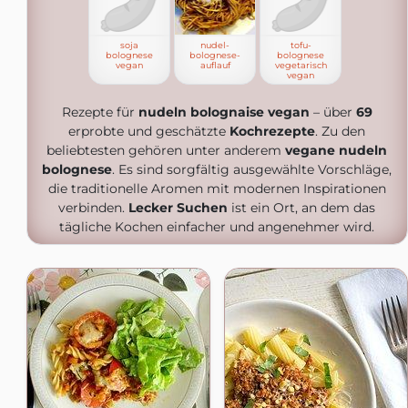
soja
nudel-
tofu-
bolognese
bolognese-
bolognese
vegan
auflauf
vegetarisch
vegan
Rezepte für
nudeln bolognaise vegan
– über
69
erprobte und geschätzte
Kochrezepte
. Zu den
beliebtesten gehören unter anderem
vegane nudeln
bolognese
. Es sind sorgfältig ausgewählte Vorschläge,
die traditionelle Aromen mit modernen Inspirationen
verbinden.
Lecker Suchen
ist ein Ort, an dem das
tägliche Kochen einfacher und angenehmer wird.