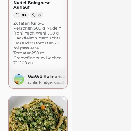
Nudel-Bolognese-
Auflauf
83
0
Zutaten für 5-6
Personen:500 g Nudeln
(roh) nach Wahl 700 g
Hackfleisch, gemischt1
Dose Pizzatomaten500
ml passierte
Tomaten250 ml
Cremefine zum Kochen
7%200 g (...)
WaWü Kulinarische Quälereien
schlankmitgenuss.blogspot.com