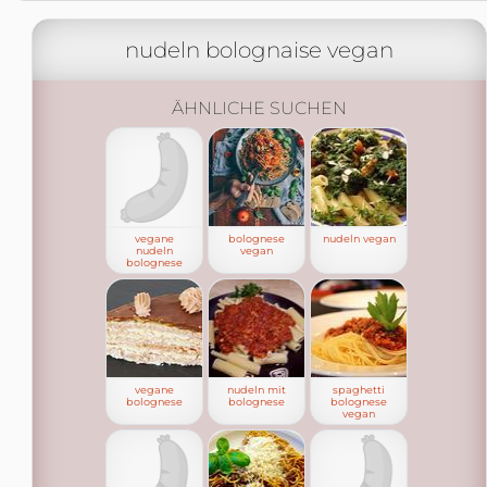
nudeln bolognaise vegan
ÄHNLICHE SUCHEN
vegane
bolognese
nudeln vegan
nudeln
vegan
bolognese
vegane
nudeln mit
spaghetti
bolognese
bolognese
bolognese
vegan