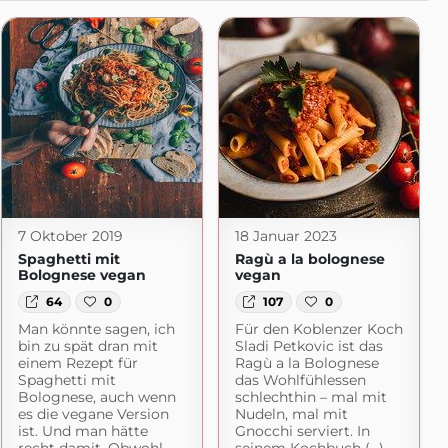
7 Oktober 2019
18 Januar 2023
Spaghetti mit
Ragù a la bolognese
Bolognese vegan
vegan
64
0
107
0
Man könnte sagen, ich
Für den Koblenzer Koch
bin zu spät dran mit
Sladi Petkovic ist das
hne Thermomix
einem Rezept für
Ragù a la Bolognese
om
Spaghetti mit
das Wohlfühlessen
Bolognese, auch wenn
schlechthin – mal mit
es die vegane Version
Nudeln, mal mit
ist. Und man hätte
Gnocchi serviert. In