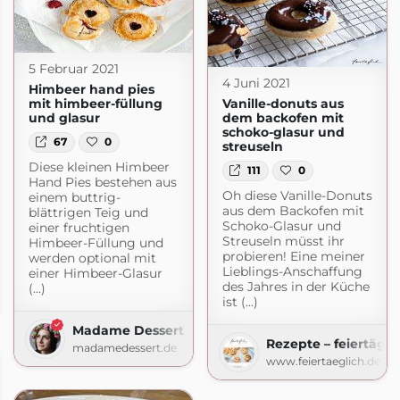
5 Februar 2021
4 Juni 2021
Himbeer hand pies
mit himbeer-füllung
Vanille-donuts aus
und glasur
dem backofen mit
schoko-glasur und
67
0
streuseln
Diese kleinen Himbeer
111
0
Hand Pies bestehen aus
Oh diese Vanille-Donuts
einem buttrig-
aus dem Backofen mit
blättrigen Teig und
Schoko-Glasur und
einer fruchtigen
Streuseln müsst ihr
Himbeer-Füllung und
probieren! Eine meiner
werden optional mit
Lieblings-Anschaffung
einer Himbeer-Glasur
 Kitchen
des Jahres in der Küche
(...)
ist (...)
.com
Madame Dessert
Rezepte – feiertägl
madamedessert.de
www.feiertaeglich.de