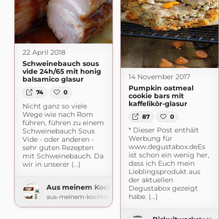
22 April 2018
Schweinebauch sous
vide 24h/65 mit honig
14 November 2017
balsamico glasur
Pumpkin oatmeal
74
0
cookie bars mit
kaffelikör-glasur
Nicht ganz so viele
Wege wie nach Rom
87
0
führen, führen zu einem
* Dieser Post enthält
Schweinebauch Sous
Werbung für
Vide - oder anderen -
www.degustabox.deEs
sehr guten Rezepten
ist schon ein wenig her,
mit Schweinebauch. Da
dass ich Euch mein
wir in unserer (...)
Lieblingsprodukt aus
der aktuellen
Aus meinem Kochtopf
Degustabox gezeigt
habe. (...)
aus-meinem-kochtopf.de