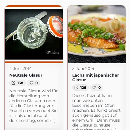
4 Juni 2014
3 Juni 2014
Neutrale Glasur
Lachs mit japanischer
Glasur
138
0
126
0
Neutrale Glasur wird für
Dieses Rezept kann
die Herstellung von
man wie unten
anderen Glasuren oder
beschrieben im Ofen
für die Glasierung von
machen. Es funktioniert
Früchten verwendet.Sie
auch genauso gut auf
ist süß und absolut
einem Grill. Dann muss
durchsichtig, somit (...)
die Glasur zuhause