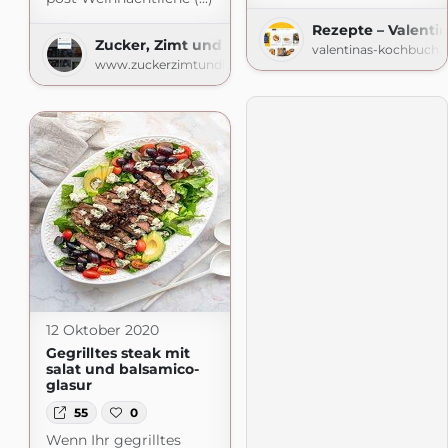
Rezepte – Valenti
Zucker, Zimt und Liebe
valentinas-kochbuch.
www.zuckerzimtundliebe.de
12 Oktober 2020
Gegrilltes steak mit
salat und balsamico-
glasur
55
0
Wenn Ihr gegrilltes