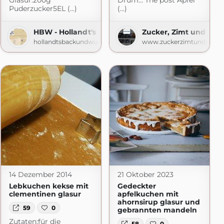
Glasur:200g
Drum… The post Apfel
Puderzucker5EL (...)
(...)
HBW - Hollandt's Back- und Wurstwaren
Zucker, Zimt und Lieb
hollandtsbackundwurstwaren.blogspot.com
www.zuckerzimtundliebe.
14 Dezember 2014
21 Oktober 2023
Lebkuchen kekse mit
Gedeckter
clementinen glasur
apfelkuchen mit
ahornsirup glasur und
59
0
gebrannten mandeln
Zutaten:für die
58
0