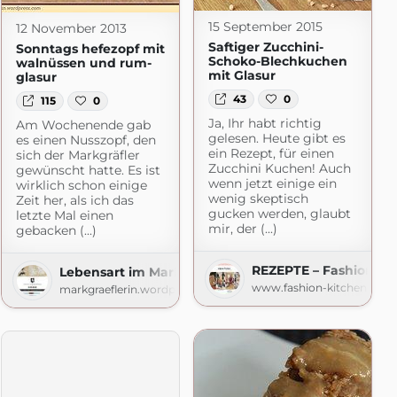
15 September 2015
12 November 2013
Saftiger Zucchini-
Sonntags hefezopf mit
Schoko-Blechkuchen
walnüssen und rum-
mit Glasur
glasur
43
0
115
0
Ja, Ihr habt richtig
Am Wochenende gab
gelesen. Heute gibt es
es einen Nusszopf, den
ein Rezept, für einen
sich der Markgräfler
Zucchini Kuchen! Auch
gewünscht hatte. Es ist
wenn jetzt einige ein
wirklich schon einige
wenig skeptisch
Zeit her, als ich das
gucken werden, glaubt
letzte Mal einen
al Pan Party
mir, der (...)
gebacken (...)
m
REZEPTE – Fashion Ki
Lebensart im Markgräflerland
www.fashion-kitchen.com
markgraeflerin.wordpress.com