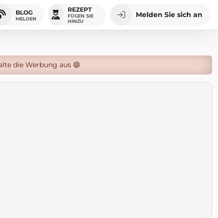
REZEPT
BLOG
Melden Sie sich an
FÜGEN SIE
MELDEN
HINZU
alte die Werbung aus 😄