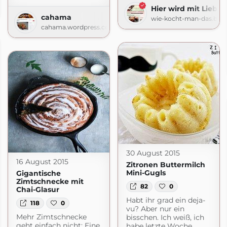
Hier wird mit Liebe
spot.com
cahama
wie-kocht-man-das.blo
cahama.wordpress.com
30 August 2015
16 August 2015
Zitronen Buttermilch
Mini-Gugls
Gigantische
Zimtschnecke mit
82
0
Chai-Glasur
Habt ihr grad ein deja-
118
0
vu? Aber nur ein
Mehr Zimtschnecke
bisschen. Ich weiß, ich
geht einfach nicht: Eine
habe letzte Woche