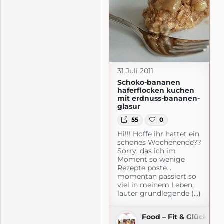
31 Juli 2011
Schoko-bananen
haferflocken kuchen
mit erdnuss-bananen-
glasur
55
0
Hi!!! Hoffe ihr hattet ein
schönes Wochenende??
Sorry, das ich im
Moment so wenige
Rezepte poste…
momentan passiert so
viel in meinem Leben,
ich…das schöne Leben
lauter grundlegende (...)
Food – Fit & Glücklich