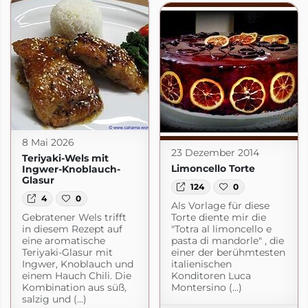
8 Mai 2026
23 Dezember 2014
Teriyaki-Wels mit
Limoncello Torte
Ingwer-Knoblauch-
Glasur
124
0
4
0
Als Vorlage für diese
Gebratener Wels trifft
Torte diente mir die
in diesem Rezept auf
"Totra al limoncello e
eine aromatische
pasta di mandorle" , die
Teriyaki-Glasur mit
einer der berühmtesten
Ingwer, Knoblauch und
italienischen
einem Hauch Chili. Die
Konditoren Luca
Kombination aus süß,
Montersino (...)
salzig und (...)