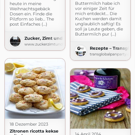
Buttermilch habe ich
heute in meine
vor einiger Zeit für
Weihnachtsgebäck
nas-Kochbuch.de
mich entdeckt… Die
Dosen ein. Finde die
de
Kuchen werden damit
Pilzform so lieb… The
unglaublich saftig! Es
post Einfaches (...)
soll ja Leute geben, die
Buttermilch pur (...)
Zucker, Zimt und Liebe
www.zuckerzimtundliebe.de
Rezepte – Transglob
transglobalpanparty.co
18 Dezember 2023
Zitronen ricotta kekse
14 April 2014