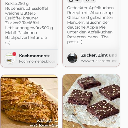
Kekse:250 g
Gedeckter Apfelkuchen
Rübensirup3 Esslöffel
Rezept mit Ahornsirup
weiche Butter3
Glasur und gebrannten
Esslöffel brauner
Mandeln. Büschn der
Zucker2 Teelöffel
deutsche Apple Pie
Lebkuchengewürz500 g
unter den Apfelkuchen
Mehl1 Päckchen
Rezepten, denn… The
Backpulver1 Eifür die
post (...)
(...)
al Pan Party
m
Zucker, Zimt und Lieb
Kochmomente
www.zuckerzimtundliebe.
kochmomente.blogspot.com