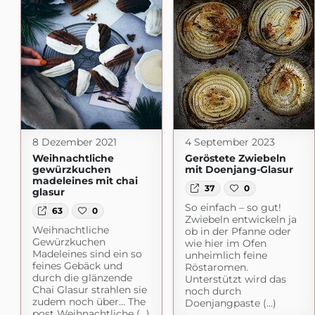
8 Dezember 2021
4 September 2023
Weihnachtliche
Geröstete Zwiebeln
gewürzkuchen
mit Doenjang-Glasur
madeleines mit chai
37
0
glasur
So einfach – so gut!
63
0
Zwiebeln entwickeln ja
Weihnachtliche
ob in der Pfanne oder
Gewürzkuchen
wie hier im Ofen
Madeleines sind ein so
unheimlich feine
feines Gebäck und
Röstaromen.
durch die glänzende
Unterstützt wird das
Chai Glasur strahlen sie
noch durch
zudem noch über… The
Doenjangpaste (...)
post Weihnachtliche (...)