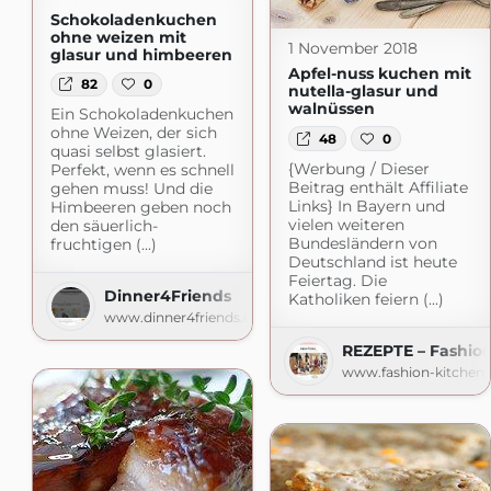
Schokoladenkuchen
ohne weizen mit
1 November 2018
glasur und himbeeren
Apfel-nuss kuchen mit
82
0
nutella-glasur und
walnüssen
Ein Schokoladenkuchen
ohne Weizen, der sich
48
0
quasi selbst glasiert.
{Werbung / Dieser
Perfekt, wenn es schnell
Beitrag enthält Affiliate
gehen muss! Und die
Links} In Bayern und
Himbeeren geben noch
vielen weiteren
den säuerlich-
Bundesländern von
fruchtigen (...)
Deutschland ist heute
Feiertag. Die
Dinner4Friends
Katholiken feiern (...)
www.dinner4friends.de
REZEPTE – Fashion
www.fashion-kitchen