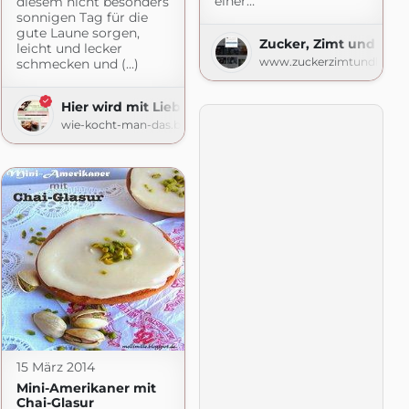
einer…
diesem nicht besonders
 gekocht
sonnigen Tag für die
gute Laune sorgen,
gspot.com
Zucker, Zimt und Lieb
leicht und lecker
www.zuckerzimtundliebe.
schmecken und (...)
Hier wird mit Liebe gekocht
wie-kocht-man-das.blogspot.com
15 März 2014
Mini-Amerikaner mit
Chai-Glasur