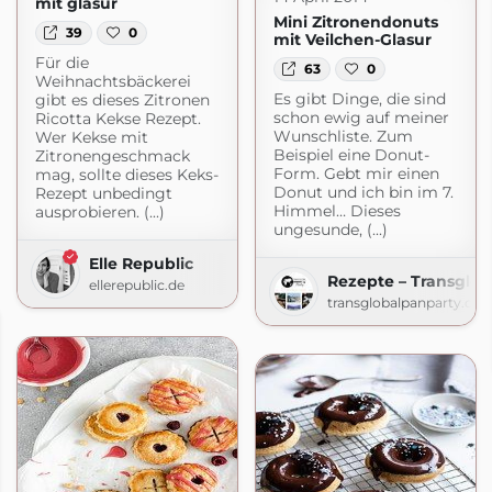
mit glasur
Mini Zitronendonuts
39
0
mit Veilchen-Glasur
Für die
63
0
Weihnachtsbäckerei
Es gibt Dinge, die sind
gibt es dieses Zitronen
schon ewig auf meiner
Ricotta Kekse Rezept.
Wunschliste. Zum
Wer Kekse mit
Beispiel eine Donut-
Zitronengeschmack
Form. Gebt mir einen
mag, sollte dieses Keks-
Donut und ich bin im 7.
Rezept unbedingt
Himmel… Dieses
ausprobieren. (...)
ungesunde, (...)
Elle Republic
Rezepte – Transglob
ellerepublic.de
transglobalpanparty.co