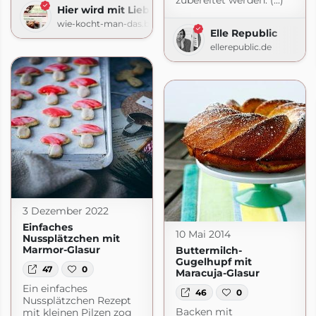
zubereitet werden. (...)
Hier wird mit Liebe gekocht
wie-kocht-man-das.blogspot.com
Elle Republic
ellerepublic.de
3 Dezember 2022
Einfaches
10 Mai 2014
Nussplätzchen mit
Marmor-Glasur
Buttermilch-
Gugelhupf mit
47
0
Maracuja-Glasur
Ein einfaches
46
0
Nussplätzchen Rezept
Backen mit
mit kleinen Pilzen zog