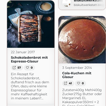
Biskuitwerkstatt
biskuitwerkstatt.blog
22 Januar 2017
Schokoladenbrot mit
Espresso-Glasur
3 September 2014
57
0
Cola-Kuchen mit
Ein Rezept für
Glasur
Schokoladenbrot,
duftend frisch aus dem
41
0
Ofen, dazu eine kleine
Zutaten400g Mehl400g
Espressoglasur für
Zucker275g Butter oder
mehr Kaffeehaftigkeit
Margarine5 EL
in meinem Leben?…
Kakaopulver350ml + 2
EL Coca-Cola250ml