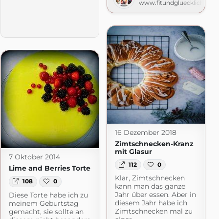
www.fitundgluecklich.net
16 Dezember 2018
Zimtschnecken-Kranz
mit Glasur
7 Oktober 2014
112
0
Lime and Berries Torte
Klar, Zimtschnecken
108
0
kann man das ganze
Jahr über essen. Aber in
Diese Torte habe ich zu
diesem Jahr habe ich
meinem Geburtstag
Zimtschnecken mal zu
gemacht, sie sollte an