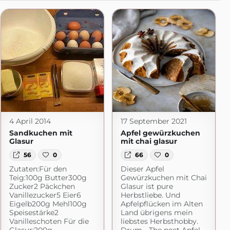
4 April 2014
17 September 2021
Sandkuchen mit
Apfel gewürzkuchen
Glasur
mit chai glasur
56
0
66
0
Zutaten:Für den
Dieser Apfel
Teig:100g Butter300g
Gewürzkuchen mit Chai
Zucker2 Päckchen
Glasur ist pure
Vanillezucker5 Eier6
Herbstliebe. Und
Eigelb200g Mehl100g
Apfelpflücken im Alten
Speisestärke2
Land übrigens mein
Vanilleschoten Für die
liebstes Herbsthobby.