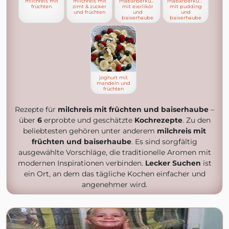
milchreis mit
milchreis mit
rhabarberkuchen
rhabarberkuchen
früchten
zimt & zucker
mit eierlikör
mit pudding
und früchten
und
und
baiserhaube
baiserhaube
joghurt mit
mandeln und
früchten
Rezepte für
milchreis mit früchten und baiserhaube
–
über
6
erprobte und geschätzte
Kochrezepte
. Zu den
beliebtesten gehören unter anderem
milchreis mit
früchten und baiserhaube
. Es sind sorgfältig
ausgewählte Vorschläge, die traditionelle Aromen mit
modernen Inspirationen verbinden.
Lecker Suchen
ist
ein Ort, an dem das tägliche Kochen einfacher und
angenehmer wird.