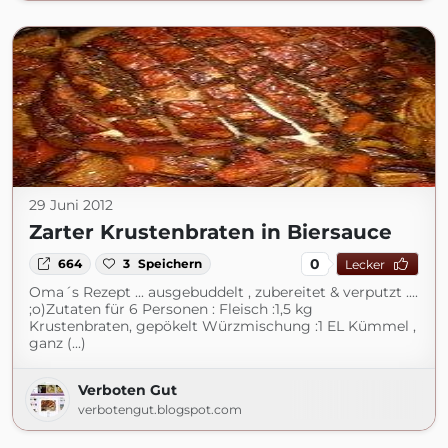
29 Juni 2012
Zarter Krustenbraten in Biersauce
0
664
3
Speichern
Lecker
Oma´s Rezept ... ausgebuddelt , zubereitet & verputzt ....
;o)Zutaten für 6 Personen : Fleisch :1,5 kg
Krustenbraten, gepökelt Würzmischung :1 EL Kümmel ,
ganz (...)
Verboten Gut
verbotengut.blogspot.com