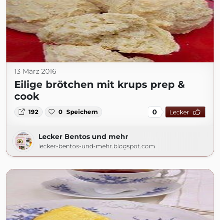
13 März 2016
Eilige brötchen mit krups prep &
cook
0
192
0
Speichern
Lecker
Lecker Bentos und mehr
lecker-bentos-und-mehr.blogspot.com