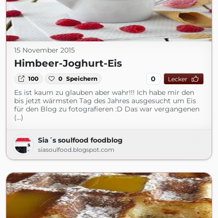
15 November 2015
Himbeer-Joghurt-Eis
0
100
0
Speichern
Lecker
Es ist kaum zu glauben aber wahr!!! Ich habe mir den
bis jetzt wärmsten Tag des Jahres ausgesucht um Eis
für den Blog zu fotografieren :D Das war vergangenen
(...)
Sia´s soulfood foodblog
siasoulfood.blogspot.com