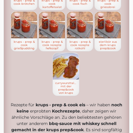
krups - prep &
krups - prep &
krups - prep &
krups - prep &
cook brötchen
cook
cook fisch
cook
kartoffelsalat
griessbrei
krups - prep &
krups - prep &
krups - prep &
eierlikör aus
cook
cook rezepte
cook rezepte
dem krups
grießpudding
hefezopf
rotkohl
prep&cook
currywursttaler
mit der
prep&cook
von krups
Rezepte für
krups - prep & cook eis
– wir haben
noch
keine
erprobten
Kochrezepte
, daher zeigen wir
ähnliche Vorschläge an. Zu den beliebtesten gehören
unter anderem
bbq-sauce mit whiskey schnell
gemacht in der krups prep&cook
. Es sind sorgfältig