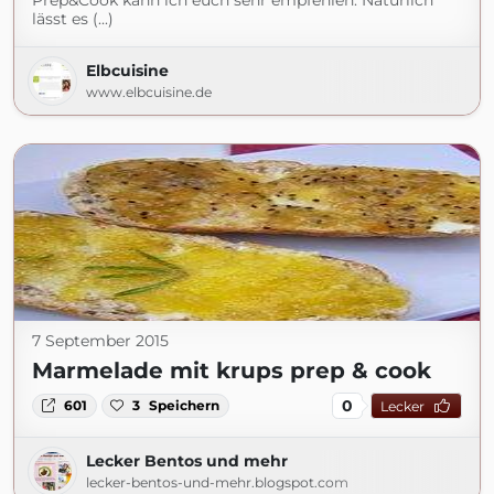
Prep&Cook kann ich euch sehr empfehlen. Natürlich
lässt es (...)
Elbcuisine
www.elbcuisine.de
7 September 2015
Marmelade mit krups prep & cook
0
601
3
Speichern
Lecker
Lecker Bentos und mehr
lecker-bentos-und-mehr.blogspot.com