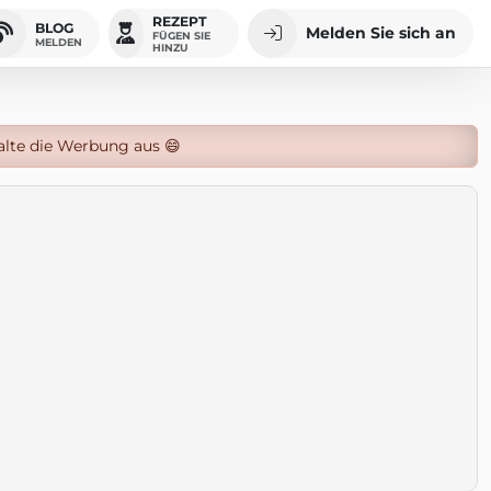
REZEPT
BLOG
Melden Sie sich an
FÜGEN SIE
MELDEN
HINZU
alte die Werbung aus 😄