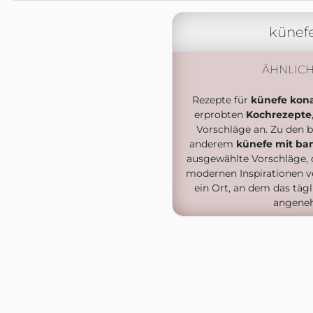
künef
ÄHNLIC
Rezepte für
künefe kon
erprobten
Kochrezepte
Vorschläge an. Zu den b
anderem
künefe mit ba
ausgewählte Vorschläge, d
modernen Inspirationen v
ein Ort, an dem das täg
angeneh