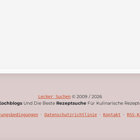
© 2009 / 2026
Lecker Suchen
Kochblogs
Und Die Beste
Rezeptsuche
Für Kulinarische Rezept
•
•
•
zungsbedingungen
Datenschutzrichtlinie
Kontakt
RSS-K