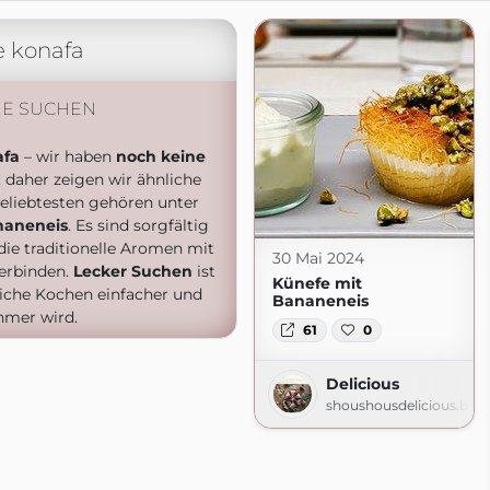
e konafa
HE SUCHEN
afa
– wir haben
noch keine
, daher zeigen wir ähnliche
eliebtesten gehören unter
naneneis
. Es sind sorgfältig
ie traditionelle Aromen mit
30 Mai 2024
erbinden.
Lecker Suchen
ist
Künefe mit
liche Kochen einfacher und
Bananeneis
mer wird.
61
0
Delicious
shoushousdelicious.blo