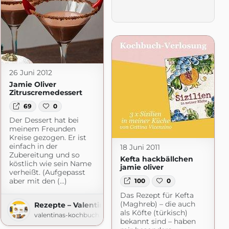
26 Juni 2012
Jamie Oliver
Zitruscremedessert
69
0
Der Dessert hat bei
meinem Freunden
Kreise gezogen. Er ist
einfach in der
18 Juni 2011
Zubereitung und so
Kefta hackbällchen
köstlich wie sein Name
jamie oliver
verheißt. (Aufgepasst
aber mit den (...)
100
0
Das Rezept für Kefta
(Maghreb) – die auch
Rezepte – Valentinas-Kochbuch.de
als Köfte (türkisch)
valentinas-kochbuch.de
bekannt sind – haben