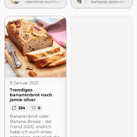
de
valentinas-kochbuch.de
barbaras-spielwiese.blo
9 Januar 2021
Trendiges
bananenbrot nach
jamie oliver
334
0
Bananenbrot oder
Banana-Bread – der
Trend 2020, endlich
habe ich auch eines