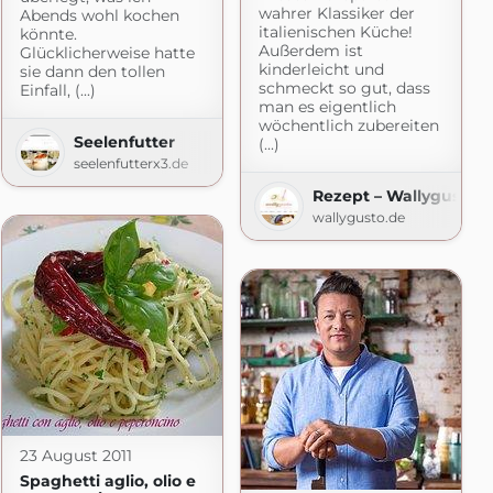
wahrer Klassiker der
Abends wohl kochen
italienischen Küche!
könnte.
Außerdem ist
Glücklicherweise hatte
kinderleicht und
sie dann den tollen
schmeckt so gut, dass
Einfall, (...)
man es eigentlich
wöchentlich zubereiten
Seelenfutter
(...)
seelenfutterx3.de
Rezept – Wallygusto
wallygusto.de
23 August 2011
Spaghetti aglio, olio e