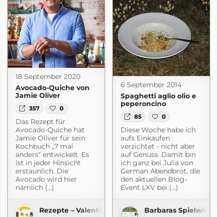
18 September 2020
6 September 2014
Avocado-Quiche von
Jamie Oliver
Spaghetti aglio olio e
peperoncino
357
0
85
0
Das Rezept für
Avocado-Quiche hat
Diese Woche habe ich
Jamie Oliver für sein
aufs Einkaufen
Kochbuch „7 mal
verzichtet - nicht aber
anders“ entwickelt. Es
auf Genuss. Damit bin
ist in jeder Hinsicht
ich ganz bei Julia von
erstaunlich. Die
German Abendbrot, die
Avocado wird hier
den aktuellen Blog-
nämlich (...)
Event LXV bei (...)
nas-Kochbuch.de
Rezepte – Valentinas-Kochbuch.de
Barbaras Spielwiese