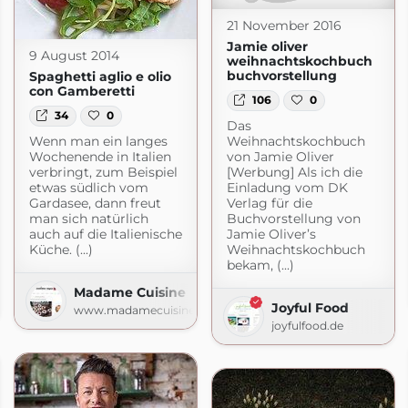
21 November 2016
Jamie oliver
9 August 2014
weihnachtskochbuch
buchvorstellung
Spaghetti aglio e olio
con Gamberetti
106
0
34
0
Das
Wenn man ein langes
Weihnachtskochbuch
Wochenende in Italien
von Jamie Oliver
verbringt, zum Beispiel
[Werbung] Als ich die
etwas südlich vom
Einladung vom DK
Gardasee, dann freut
Verlag für die
man sich natürlich
Buchvorstellung von
auch auf die Italienische
Jamie Oliver’s
Küche. (...)
Weihnachtskochbuch
bekam, (...)
Madame Cuisine
e
Joyful Food
www.madamecuisine.de
joyfulfood.de