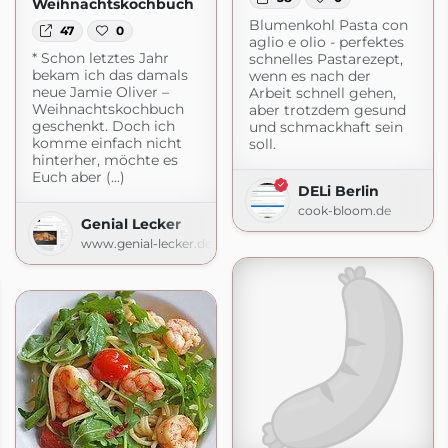
Weihnachtskochbuch
Blumenkohl Pasta con
47
0
aglio e olio - perfektes
* Schon letztes Jahr
schnelles Pastarezept,
bekam ich das damals
wenn es nach der
neue Jamie Oliver –
Arbeit schnell gehen,
Weihnachtskochbuch
aber trotzdem gesund
geschenkt. Doch ich
und schmackhaft sein
komme einfach nicht
soll.
hinterher, möchte es
Euch aber (...)
DELi Berlin
cook-bloom.de
Genial Lecker
www.genial-lecker.de