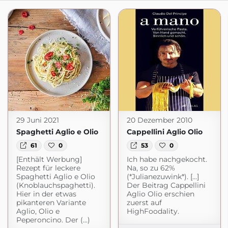
29 Juni 2021
20 Dezember 2010
Spaghetti Aglio e Olio
Cappellini Aglio Olio
61
0
53
0
[Enthält Werbung]
Ich habe nachgekocht.
Rezept für leckere
Na, so zu 62%
Spaghetti Aglio e Olio
(*Julianezuwink*). [...]
(Knoblauchspaghetti).
Der Beitrag Cappellini
Hier in der etwas
Aglio Olio erschien
pikanteren Variante
zuerst auf
Aglio, Olio e
HighFoodality.
Peperoncino. Der (...)