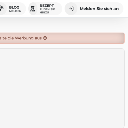
REZEPT
BLOG
Melden Sie sich an
FÜGEN SIE
MELDEN
HINZU
alte die Werbung aus 😄