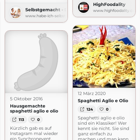
HighFoodality
Selbstgemacht - Der Foodblog
www.highfoodality.com
www.habe-ich-selbstgemacht.de
12 März 2020
5 Oktober 2016
Spaghetti Aglio e Olio
Hausgemachte
124
0
spaghetti aglio e olio
Spaghetti aglio e olio
113
0
sind ein Klassiker! Wer
Kürzlich gab es auf
kennt sie nicht. Sie sind
Instagram mal wieder
ganz einfach zu
ein Synchronevent.
machen und man kann