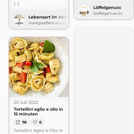
(...)
Löffelgenuss
loeffelgenuss.de
Lebensart im Markgräflerland
markgraeflerin.wordpress.com
20 Juli 2022
Tortellini aglio e olio in
15 minuten
76
0
Tortellini Aglio e Olio in