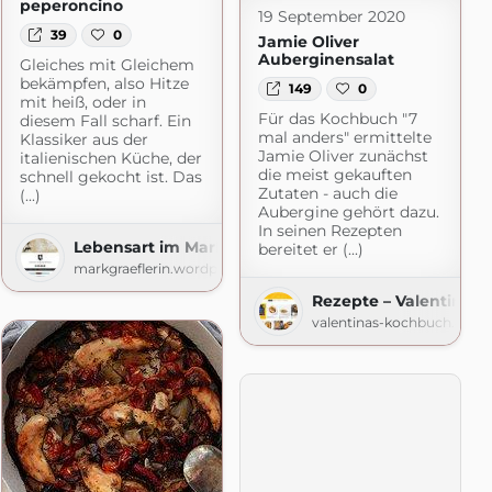
peperoncino
19 September 2020
39
0
Jamie Oliver
Auberginensalat
Gleiches mit Gleichem
bekämpfen, also Hitze
149
0
mit heiß, oder in
Für das Kochbuch "7
diesem Fall scharf. Ein
mal anders" ermittelte
Klassiker aus der
Jamie Oliver zunächst
italienischen Küche, der
die meist gekauften
schnell gekocht ist. Das
Zutaten - auch die
(...)
Aubergine gehört dazu.
In seinen Rezepten
Lebensart im Markgräflerland
bereitet er (...)
markgraeflerin.wordpress.com
Rezepte – Valentinas
valentinas-kochbuch.de