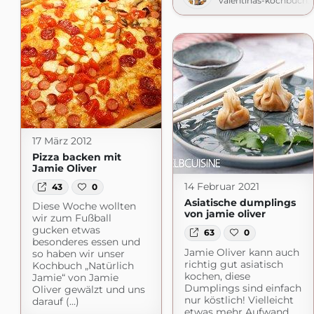
valentinas-kochbuch.
17 März 2012
Pizza backen mit
Jamie Oliver
14 Februar 2021
43
0
Asiatische dumplings
Diese Woche wollten
von jamie oliver
wir zum Fußball
gucken etwas
63
0
besonderes essen und
Jamie Oliver kann auch
so haben wir unser
richtig gut asiatisch
Kochbuch „Natürlich
kochen, diese
Jamie“ von Jamie
Dumplings sind einfach
Oliver gewälzt und uns
nur köstlich! Vielleicht
darauf (...)
etwas mehr Aufwand,