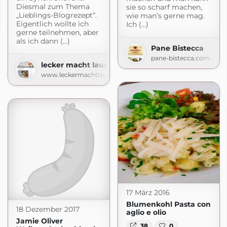
Diesmal zum Thema
sie so scharf machen,
„Lieblings-Blogrezept“.
wie man’s gerne mag.
Eigentlich wollte ich
Ich (...)
gerne teilnehmen, aber
als ich dann (...)
Pane Bistecca
pane-bistecca.com
lecker macht laune
www.leckermachtlaune.de
17 März 2016
Blumenkohl Pasta con
18 Dezember 2017
aglio e olio
Jamie Oliver
38
0