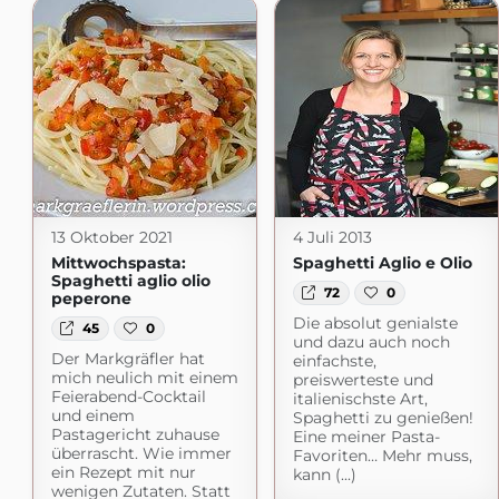
13 Oktober 2021
4 Juli 2013
Mittwochspasta:
Spaghetti Aglio e Olio
Spaghetti aglio olio
72
0
peperone
Die absolut genialste
45
0
und dazu auch noch
Der Markgräfler hat
einfachste,
mich neulich mit einem
preiswerteste und
Feierabend-Cocktail
italienischste Art,
und einem
Spaghetti zu genießen!
Pastagericht zuhause
Eine meiner Pasta-
überrascht. Wie immer
Favoriten… Mehr muss,
ein Rezept mit nur
kann (...)
wenigen Zutaten. Statt