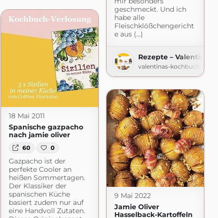
mir besonders
gspot.com
geschmeckt. Und ich
habe alle
Fleischklößchengericht
e aus (...)
Rezepte – Valentinas
valentinas-kochbuch.de
18 Mai 2011
Spanische gazpacho
nach jamie oliver
60
0
Gazpacho ist der
perfekte Cooler an
heißen Sommertagen.
Der Klassiker der
spanischen Küche
9 Mai 2022
basiert zudem nur auf
Jamie Oliver
eine Handvoll Zutaten.
Hasselback-Kartoffeln