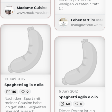
wenigen Zutaten. Statt
Madame Cuisine
(...)
www.madamecuisine.de
Lebensart im Markgrä
markgraeflerin.wordpress
10 Juni 2015
Spaghetti aglio e olio
6 Juni 2012
116
0
Spaghetti aglio e olio
Nach dem Sport mit
meiner Cousine habe
40
0
ich gefühlte Ewigkeiten
Dieses Rezept ist ein
überlegt, was ich