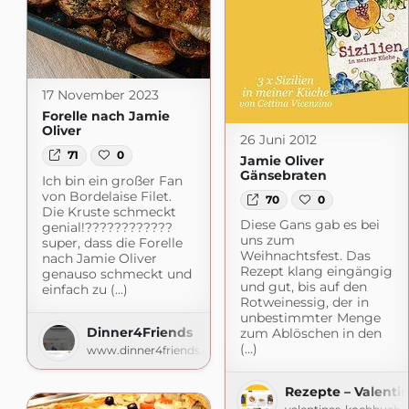
17 November 2023
Forelle nach Jamie
Oliver
26 Juni 2012
71
0
Jamie Oliver
Gänsebraten
Ich bin ein großer Fan
von Bordelaise Filet.
70
0
Die Kruste schmeckt
Diese Gans gab es bei
genial!????????????
uns zum
super, dass die Forelle
Weihnachtsfest. Das
nach Jamie Oliver
Rezept klang eingängig
genauso schmeckt und
und gut, bis auf den
einfach zu (...)
Rotweinessig, der in
unbestimmter Menge
Dinner4Friends
zum Ablöschen in den
(...)
www.dinner4friends.de
Rezepte – Valenti