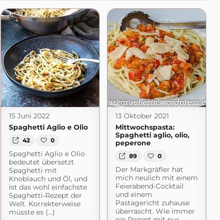
15 Juni 2022
13 Oktober 2021
Spaghetti Aglio e Olio
Mittwochspasta:
Spaghetti aglio, olio,
42
0
peperone
Spaghetti Aglio e Olio
89
0
bedeutet übersetzt
Der Markgräfler hat
Spaghetti mit
mich neulich mit einem
Knoblauch und Öl, und
Feierabend-Cocktail
ist das wohl einfachste
und einem
Spaghetti-Rezept der
Pastagericht zuhause
Welt. Korrekterweise
überrascht. Wie immer
müsste es (...)
ein Rezept mit nur