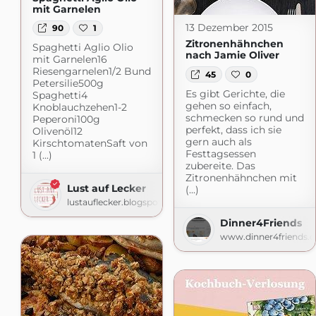
mit Garnelen
13 Dezember 2015
90
1
Zitronenhähnchen
Spaghetti Aglio Olio
nach Jamie Oliver
mit Garnelen16
Riesengarnelen1/2 Bund
45
0
Petersilie500g
Es gibt Gerichte, die
Spaghetti4
gehen so einfach,
Knoblauchzehen1-2
schmecken so rund und
Peperoni100g
perfekt, dass ich sie
Olivenöl12
gern auch als
KirschtomatenSaft von
Festtagsessen
1 (...)
zubereite. Das
Zitronenhähnchen mit
Lust auf Lecker
(...)
lustauflecker.blogspot.com
Dinner4Friends
www.dinner4friends.d