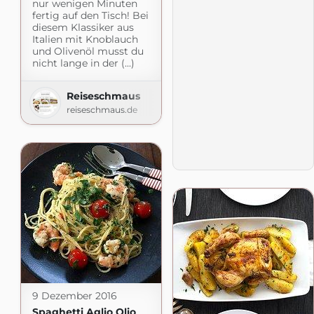
nur wenigen Minuten
fertig auf den Tisch! Bei
diesem Klassiker aus
Italien mit Knoblauch
und Olivenöl musst du
nicht lange in der (...)
Reiseschmaus
reiseschmaus.de
9 Dezember 2016
Spaghetti Aglio Olio