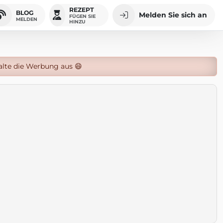
REZEPT
BLOG
Melden Sie sich an
FÜGEN SIE
MELDEN
HINZU
alte die Werbung aus 😄