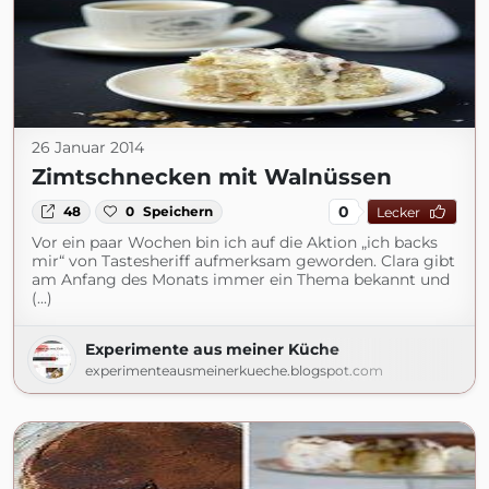
26 Januar 2014
Zimtschnecken mit Walnüssen
0
48
0
Speichern
Lecker
Vor ein paar Wochen bin ich auf die Aktion „ich backs
mir“ von Tastesheriff aufmerksam geworden. Clara gibt
am Anfang des Monats immer ein Thema bekannt und
(...)
Experimente aus meiner Küche
experimenteausmeinerkueche.blogspot.com