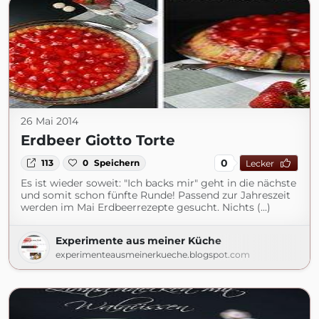
26 Mai 2014
Erdbeer Giotto Torte
0
113
0
Speichern
Lecker
Es ist wieder soweit: "Ich backs mir" geht in die nächste
und somit schon fünfte Runde! Passend zur Jahreszeit
werden im Mai Erdbeerrezepte gesucht. Nichts (...)
Experimente aus meiner Küche
experimenteausmeinerkueche.blogspot.com