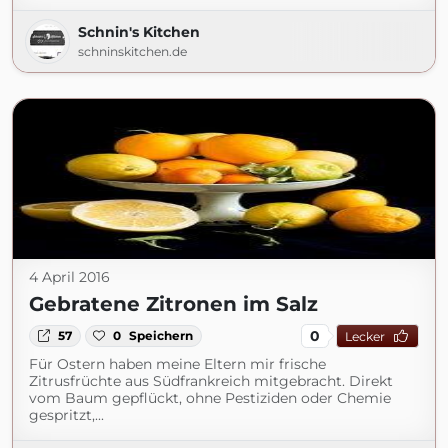
Schnin's Kitchen
schninskitchen.de
4 April 2016
Gebratene Zitronen im Salz
0
57
0
Speichern
Lecker
Für Ostern haben meine Eltern mir frische
Zitrusfrüchte aus Südfrankreich mitgebracht. Direkt
vom Baum gepflückt, ohne Pestiziden oder Chemie
gespritzt,...