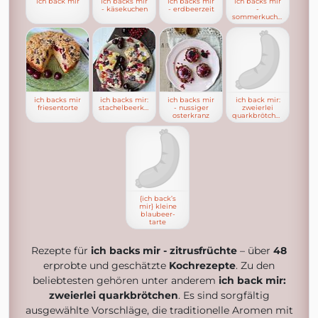
ich back mir
ich backs mir
ich backs mir
ich backs mir
- käsekuchen
- erdbeerzeit
-
sommerkuchen
ich backs mir
ich backs mir:
ich backs mir
ich back mir:
friesentorte
stachelbeerkuchen
- nussiger
zweierlei
osterkranz
quarkbrötchen
{ich back’s
mir} kleine
blaubeer-
tarte
Rezepte für
ich backs mir - zitrusfrüchte
– über
48
erprobte und geschätzte
Kochrezepte
. Zu den
beliebtesten gehören unter anderem
ich back mir:
zweierlei quarkbrötchen
. Es sind sorgfältig
ausgewählte Vorschläge, die traditionelle Aromen mit