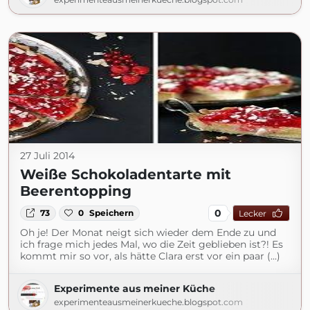
27 Juli 2014
Weiße Schokoladentarte mit
Beerentopping
0
73
0
Speichern
Lecker
Oh je! Der Monat neigt sich wieder dem Ende zu und
ich frage mich jedes Mal, wo die Zeit geblieben ist?! Es
kommt mir so vor, als hätte Clara erst vor ein paar (...)
Experimente aus meiner Küche
experimenteausmeinerkueche.blogspot.com