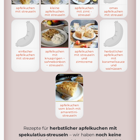
apfelkuchen
kleine
apfelkuchen
omas
mit streuseln
apfelkuchen
mit zimt -
apfelkuchen
mit streuseln
streusel
mit streusel
einfacher
apfelkuchen
apfelkuchen
herbstlicher
apfelkuchen
mit
mit streuseln
apfelkuchen
mit streusel
knusprigen ~
und
mit
sahnebonbon
zimtcreme
karamellsauce
~ streuseln
und
walnüssen
apfelkuchen
vom blech mit
amarettini-
streuseln
Rezepte für
herbstlicher apfelkuchen mit
spekulatius-streuseln
– wir haben
noch keine