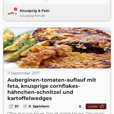
Knusprig & Fein
knusprig-fein.de
11 September 2017
Auberginen-tomaten-auflauf mit
feta, knusprige cornflakes-
hähnchen-schnitzel und
kartoffelwedges
0
57
0
Speichern
Lecker
Öfter mal was Neues. Das ist meine Devise. Deswegen