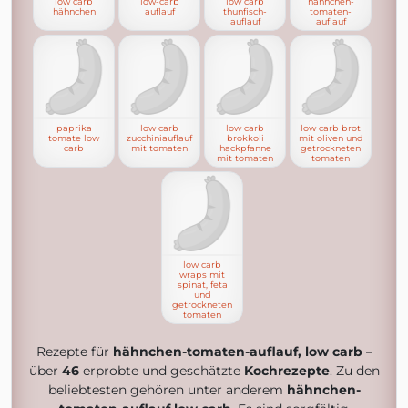
low carb
low-carb
low carb
hähnchen-
hähnchen
auflauf
thunfisch-
tomaten-
auflauf
auflauf
paprika
low carb
low carb
low carb brot
tomate low
zucchiniauflauf
brokkoli
mit oliven und
carb
mit tomaten
hackpfanne
getrockneten
mit tomaten
tomaten
low carb
wraps mit
spinat, feta
und
getrockneten
tomaten
Rezepte für
hähnchen-tomaten-auflauf, low carb
–
über
46
erprobte und geschätzte
Kochrezepte
. Zu den
beliebtesten gehören unter anderem
hähnchen-