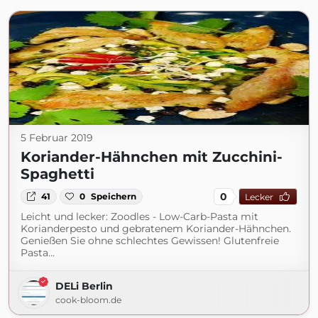
5 Februar 2019
Koriander-Hähnchen mit Zucchini-
Spaghetti
0
41
0
Speichern
Lecker
Leicht und lecker: Zoodles - Low-Carb-Pasta mit
Korianderpesto und gebratenem Koriander-Hähnchen.
Genießen Sie ohne schlechtes Gewissen! Glutenfreie
Pasta...
DELi Berlin
cook-bloom.de