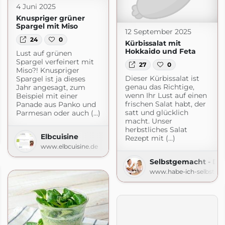
4 Juni 2025
Knuspriger grüner
Spargel mit Miso
12 September 2025
24
0
Kürbissalat mit
Hokkaido und Feta
Lust auf grünen
Spargel verfeinert mit
27
0
Miso?! Knuspriger
Dieser Kürbissalat ist
Spargel ist ja dieses
genau das Richtige,
Jahr angesagt, zum
wenn Ihr Lust auf einen
Beispiel mit einer
frischen Salat habt, der
Panade aus Panko und
satt und glücklich
Parmesan oder auch (...)
macht. Unser
Der Foodblog
herbstliches Salat
Elbcuisine
gemacht.de
Rezept mit (...)
www.elbcuisine.de
Selbstgemacht - De
www.habe-ich-selbstge