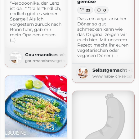
gemüse
"Veroooonika, der Lenz
ist da,..." *träller*Endlich,
22
0
endlich gibt es wieder
Dass ein vegetarischer
Spargel! Als ich
Döner so gut
vorgestern zurück nach
schmecken kann wie
Bonn fuhr, gab mir
das Original zeigen wir
mein Opa den ersten
euch hier. Mit unserem
(...)
Rezept macht ihr euren
e
vegetarischen oder
Gourmandises végétariennes
veganen Döner (...)
gourmandisesvegetariennes.blogspot.com
Selbstgemacht - De
www.habe-ich-selbstge