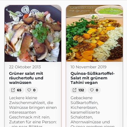
22 Oktober 2013
10 November 2019
Grüner salat mit
Quinoa-Süßkartoffel-
räuchertofu und
Salat mit grünem
walnüssen
Tahini vegan
65
0
132
0
Leckere kleine
Gebackene
Zwischenmahlzeit, die
Süßkartoffeln,
Walnüsse bringen einen
Kichererbsen,
interessanten
karamellisierte
Geschmack mit rein.
Schalotten,
Zutaten für eine Person:
Ahornwalnüsse und
- ein paar Blätter
Quinoa ergeben einen