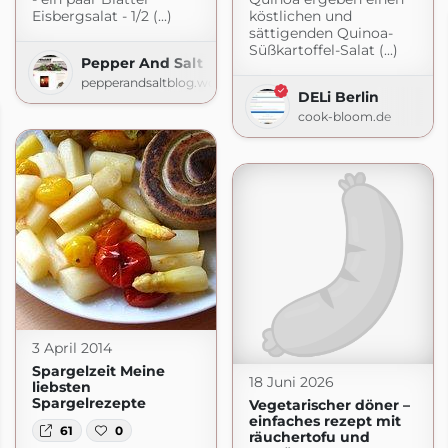
Eisbergsalat - 1/2 (...)
köstlichen und
sättigenden Quinoa-
Süßkartoffel-Salat (...)
Pepper And Salt
pepperandsaltblog.wordpress.com
DELi Berlin
cook-bloom.de
3 April 2014
Spargelzeit Meine
18 Juni 2026
liebsten
Spargelrezepte
Vegetarischer döner –
einfaches rezept mit
61
0
räuchertofu und