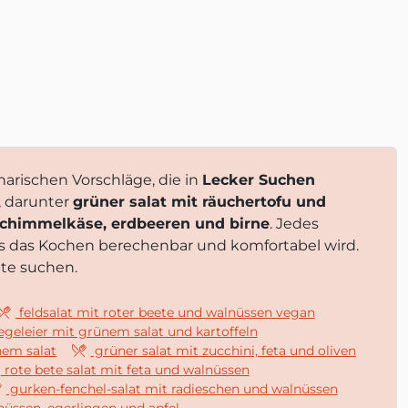
arischen Vorschläge, die in
Lecker Suchen
, darunter
grüner salat mit räuchertofu und
schimmelkäse, erdbeeren und birne
. Jedes
ss das Kochen berechenbar und komfortabel wird.
hte suchen.
feldsalat mit roter beete und walnüssen vegan
egeleier mit grünem salat und kartoffeln
em salat
grüner salat mit zucchini, feta und oliven
rote bete salat mit feta und walnüssen
gurken-fenchel-salat mit radieschen und walnüssen
nüssen, egerlingen und apfel