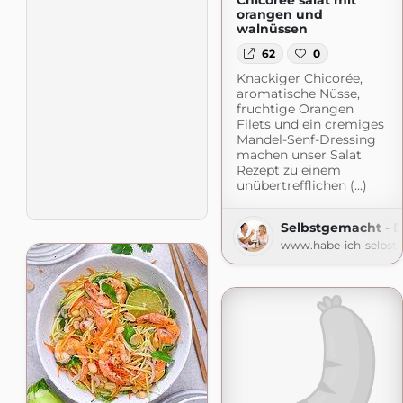
Chicorée salat mit
orangen und
walnüssen
62
0
Knackiger Chicorée,
aromatische Nüsse,
fruchtige Orangen
Filets und ein cremiges
Mandel-Senf-Dressing
machen unser Salat
Rezept zu einem
unübertrefflichen (...)
Selbstgemacht - 
www.habe-ich-selbst