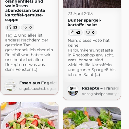
orangenfilets und
walnüssen
abendessen bunte
23 April 2015
kartoffel-gemüse-
suppe
Bunter spargel-
kartoffel-salat
52
0
42
0
Tag 2. Und alles ist
anders! Nachdem der
Nein, dieses Foto hat
gestrige Tag
keine
geschmacklich eher ein
Farbumkehrungstaste
Reinfall war, haben wir
in Photoshop erwischt.
uns heute bei allen
Was ihr seht, sind
Rezepten etwas aus
wirklich lila Kartoffeln
dem Fenster (...)
und grüner Spargel! Als
ich den Salat (...)
Essen aus Engelchens Küche
Rezepte – Transglobal
engelskueche.blogspot.com
r Foodblog
transglobalpanparty.com
macht.de