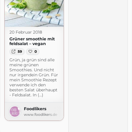
20 Februar 2018
Grüner smoothie mit
feldsalat – vegan
59
0
Grün, ja grün sind alle
meine grünen
Smoothies. Und nicht
nur irgendein Grün. Für
mein Smoothie Rezept
verwende ich den
besten Salat überhaupt
- Feldsalat. In (...)
Der Foodblog
Foodlikers
gemacht.de
www.foodlikers.de