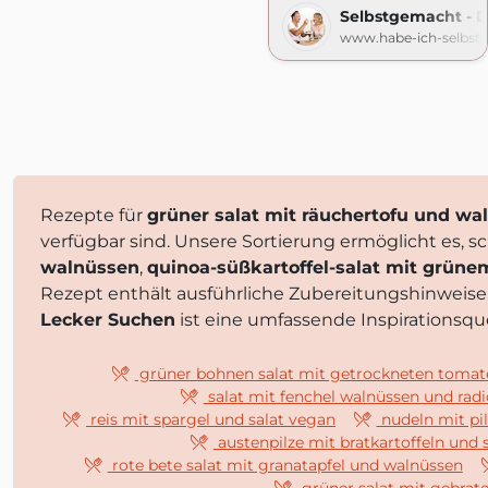
Selbstgemacht - 
www.habe-ich-selbst
Rezepte für
grüner salat mit räuchertofu und w
verfügbar sind. Unsere Sortierung ermöglicht es, 
walnüssen
,
quinoa-süßkartoffel-salat mit grüne
Rezept enthält ausführliche Zubereitungshinweise
Lecker Suchen
ist eine umfassende Inspirationsque
grüner bohnen salat mit getrockneten tomate
salat mit fenchel walnüssen und radi
reis mit spargel und salat vegan
nudeln mit pi
austenpilze mit bratkartoffeln und 
rote bete salat mit granatapfel und walnüssen
grüner salat mit gebra