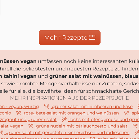
Der Foodblog
gemacht.de
Mehr Rezepte
alnüssen vegan
umfassen noch keine interessanten kulin
schnell die beliebtesten und neuesten Rezepte zu finden
m tahini vegan
und
grüner salat mit walnüssen, blau
 sowie erprobte Mengenverhältnisse der Zutaten, soda
lle für alle, die bewährte Ideen für schmackhafte Geric
MEHR INSPIRATIONEN AUS DER REZEPTSUCHE
n - vegan, würzig
grüner salat mit himbeeren und käse
cchio
rote- bete-salat mit orangen und walnüssen
spi
lzragout und grünem salat
lachs mit ofengemüse und grün
salat vegan
grüne nudeln mit bärlauchpesto und salat
grüner salat mit gerösteten kichererbsen und radieschen
tenen champignons und parmesanspäne
salat mit käse, wal