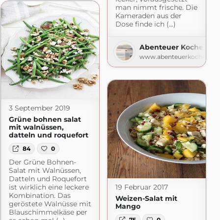
man nimmt frische. Die
Kameraden aus der
Dose finde ich (...)
Abenteuer Kochen
www.abenteuerkochen.c
3 September 2019
Grüne bohnen salat
mit walnüssen,
datteln und roquefort
84
0
Der Grüne Bohnen-
Salat mit Walnüssen,
Datteln und Roquefort
ist wirklich eine leckere
19 Februar 2017
Kombination. Das
Weizen-Salat mit
geröstete Walnüsse mit
Mango
Blauschimmelkäse per
75
0