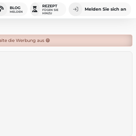
REZEPT
BLOG
Melden Sie sich an
FÜGEN SIE
MELDEN
HINZU
alte die Werbung aus 😄