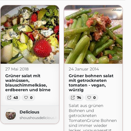
27 Mai 2018
24 Januar 2014
Grüner salat mit
Grüner bohnen salat
walnüssen,
mit getrockneten
blauschimmelkäse,
tomaten - vegan,
erdbeeren und birne
würzig
43
0
74
0
Salat aus grünen
Bohnen und
Delicious
getrockneten
shoushousdelicious.blogspot.com
TomatenGrüne Bohnen
sind immer wieder
lecker, vorausgesetzt