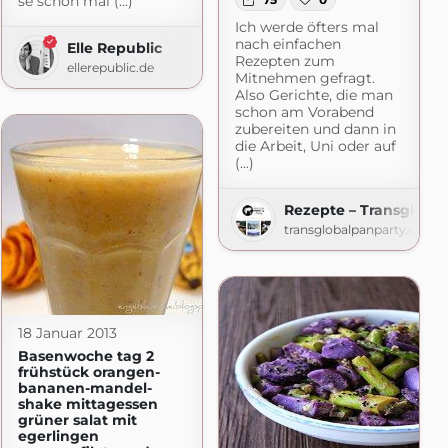
se schon mal (...)
Ich werde öfters mal
nach einfachen
Elle Republic
Rezepten zum
ellerepublic.de
Mitnehmen gefragt.
Also Gerichte, die man
schon am Vorabend
zubereiten und dann in
die Arbeit, Uni oder auf
(...)
Rezepte – Transglobal
r Foodblog
transglobalpanparty.com
macht.de
18 Januar 2013
Basenwoche tag 2
frühstück orangen-
bananen-mandel-
shake mittagessen
grüner salat mit
egerlingen