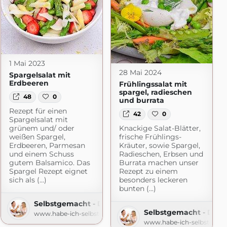
1 Mai 2023
28 Mai 2024
Spargelsalat mit
Erdbeeren
Frühlingssalat mit
spargel, radieschen
48
0
und burrata
Rezept für einen
42
0
Spargelsalat mit
grünem und/ oder
Knackige Salat-Blätter,
weißen Spargel,
frische Frühlings-
Erdbeeren, Parmesan
Kräuter, sowie Spargel,
und einem Schuss
Radieschen, Erbsen und
gutem Balsamico. Das
Burrata machen unser
Spargel Rezept eignet
Rezept zu einem
sich als (...)
besonders leckeren
bunten (...)
Selbstgemacht - Der Foodblog
Selbstgemacht - Der 
www.habe-ich-selbstgemacht.de
www.habe-ich-selbstgema