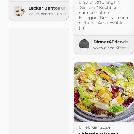
ich aus Ottolenghis
„Simple„* Kochbuch,
Lecker Bentos und mehr
nur eben ohne
lecker-bentos-und-mehr.blogspot.com
Estragon. Den hatte ich
nicht da. Ausgewählt
(...)
Dinner4Friends
www.dinner4friends.d
6 Februar 2024