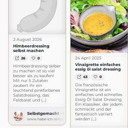
2 August 2026
Himbeerdressing
selbst machen
24 April 2023
26
0
Vinaigrette einfaches
Himbeerdressing selber
essig öl salat dressing
zu machen ist so viel
besser als zu kaufen!
43
0
Mit nur 5 Zutaten
Die französische
zaubert ihr ein
Vinaigrette ist ein
leuchtend pinkfarbenes
einfaches und schnelles
Salatdressing, das
Essig Öl Salat Dressing.
Feldsalat und (...)
Ein Klassiker, der jedem
schmeckt und der
Selbstgemacht - Der Foodblog
fantastisch variiert
werden (...)
www.habe-ich-selbstgemacht.de