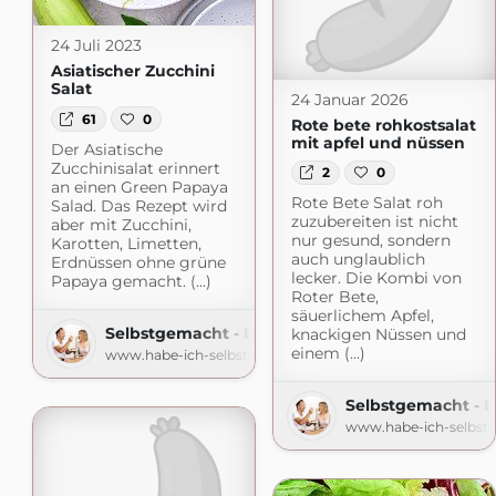
24 Juli 2023
Asiatischer Zucchini
Salat
24 Januar 2026
61
0
Rote bete rohkostsalat
mit apfel und nüssen
Der Asiatische
Zucchinisalat erinnert
2
0
an einen Green Papaya
Rote Bete Salat roh
Salad. Das Rezept wird
zuzubereiten ist nicht
aber mit Zucchini,
nur gesund, sondern
Karotten, Limetten,
auch unglaublich
Erdnüssen ohne grüne
lecker. Die Kombi von
Papaya gemacht. (...)
Roter Bete,
säuerlichem Apfel,
Selbstgemacht - Der Foodblog
knackigen Nüssen und
einem (...)
www.habe-ich-selbstgemacht.de
Selbstgemacht - 
www.habe-ich-selbst