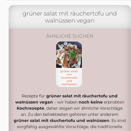
grüner salat mit räuchertofu und
walnüssen vegan
ÄHNLICHE SUCHEN
grüner salat
mit
räuchertofu
und
walnüssen
Rezepte für
grüner salat mit räuchertofu und
walnüssen vegan
– wir haben
noch keine
erprobten
Kochrezepte
, daher zeigen wir ähnliche Vorschläge
an. Zu den beliebtesten gehören unter anderem
grüner salat mit räuchertofu und walnüssen
. Es sind
sorgfältig ausgewählte Vorschläge, die traditionelle