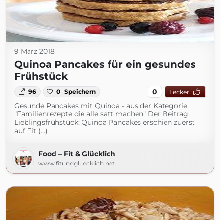
9 März 2018
Quinoa Pancakes für ein gesundes
Frühstück
0
96
0
Speichern
Lecker
Gesunde Pancakes mit Quinoa - aus der Kategorie
"Familienrezepte die alle satt machen" Der Beitrag
Lieblingsfrühstück: Quinoa Pancakes erschien zuerst
auf Fit (...)
Food – Fit & Glücklich
www.fitundgluecklich.net