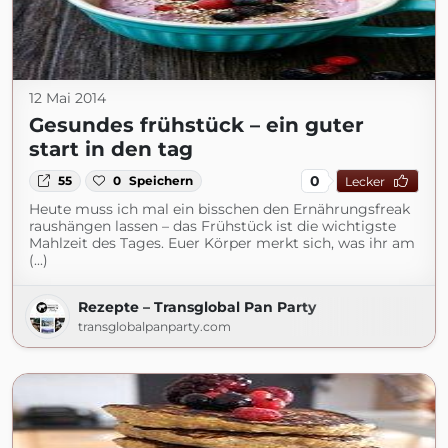
12 Mai 2014
Gesundes frühstück – ein guter
start in den tag
0
55
0
Speichern
Lecker
Heute muss ich mal ein bisschen den Ernährungsfreak
raushängen lassen – das Frühstück ist die wichtigste
Mahlzeit des Tages. Euer Körper merkt sich, was ihr am
(...)
Rezepte – Transglobal Pan Party
transglobalpanparty.com