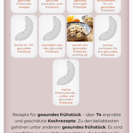
gesunde
gesunde
{gesund}
brötchensonne
frühstücks
pancakes zum
overnight
für ein
rezepte
frühstück
frühstück
gesundes
frühstück
bento nr. 747
overnight oats
warum ein
quinoa
gesundes
– das gesunde
gesundes
pancakes für
frühstück
frühstück
frühstück
ein gesundes
wichtig ist
frühstück
meine
frühstücksideen
– süßes und
gesundes
frühstück
Rezepte für
gesundes frühstück
– über
74
erprobte
und geschätzte
Kochrezepte
. Zu den beliebtesten
gehören unter anderem
gesundes frühstück
. Es sind