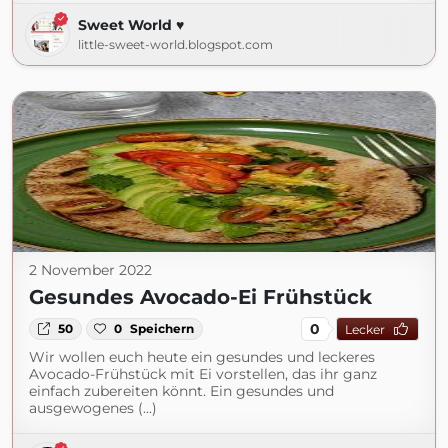
Sweet World ♥
little-sweet-world.blogspot.com
2 November 2022
Gesundes Avocado-Ei Frühstück
0
50
0
Speichern
Lecker
Wir wollen euch heute ein gesundes und leckeres
Avocado-Frühstück mit Ei vorstellen, das ihr ganz
einfach zubereiten könnt. Ein gesundes und
ausgewogenes (...)