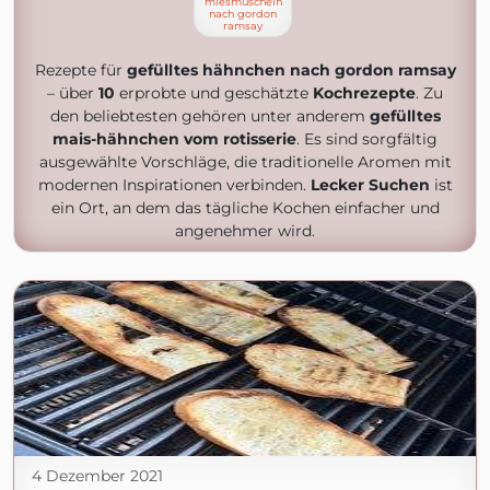
miesmuscheln
nach gordon
ramsay
Rezepte für
gefülltes hähnchen nach gordon ramsay
– über
10
erprobte und geschätzte
Kochrezepte
. Zu
den beliebtesten gehören unter anderem
gefülltes
mais-hähnchen vom rotisserie
. Es sind sorgfältig
ausgewählte Vorschläge, die traditionelle Aromen mit
modernen Inspirationen verbinden.
Lecker Suchen
ist
ein Ort, an dem das tägliche Kochen einfacher und
angenehmer wird.
4 Dezember 2021