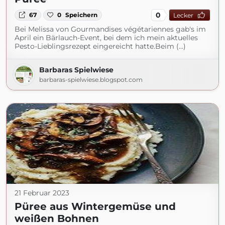
0
67
0
Speichern
Lecker
Bei Melissa von Gourmandises végétariennes gab's im
April ein Bärlauch-Event, bei dem ich mein aktuelles
Pesto-Lieblingsrezept eingereicht hatte.Beim (...)
Barbaras Spielwiese
barbaras-spielwiese.blogspot.com
21 Februar 2023
Püree aus Wintergemüse und
weißen Bohnen