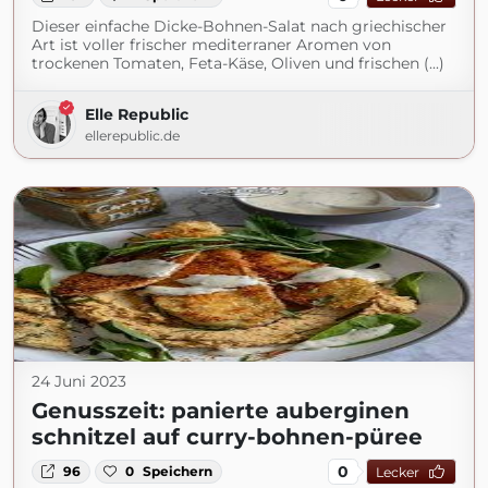
Dieser einfache Dicke-Bohnen-Salat nach griechischer
Art ist voller frischer mediterraner Aromen von
trockenen Tomaten, Feta-Käse, Oliven und frischen (...)
Elle Republic
ellerepublic.de
24 Juni 2023
Genusszeit: panierte auberginen
schnitzel auf curry-bohnen-püree
0
96
0
Speichern
Lecker