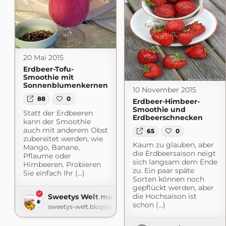
20 Mai 2015
Erdbeer-Tofu-
Smoothie mit
Sonnenblumenkernen
10 November 2015
88
0
Erdbeer-Himbeer-
Smoothie und
Statt der Erdbeeren
Erdbeerschnecken
kann der Smoothie
auch mit anderem Obst
65
0
zubereitet werden, wie
Kaum zu glauben, aber
Mango, Banane,
die Erdbeersaison neigt
Pflaume oder
sich langsam dem Ende
Himbeeren. Probieren
zu. Ein paar späte
Sie einfach Ihr (...)
Sorten können noch
gepflückt werden, aber
die Hochsaison ist
Sweetys Welt made with love
schon (...)
sweetys-welt.blogspot.com