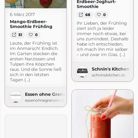
Erdbeer-Joghurt-
Smoothie
6 März 2017
68
0
Mango-Erdbeer-
Ihr Lieben, der Frühling
Smoothie Frühling
ziert sich ja leider
immer noch etwas, bei
51
0
uns zumindest. Deshalb
Leute, der Frühling ist
habe ich entschieden,
im Anmarsch! Endlich.
ich mach ihn mir selber
Im Garten stecken die
– und zwar im Glas. (...)
ersten Narzissen und
Tulpen ihre Köpchen
Schnin's Kitchen
raus. Und die Sonne ließ
sich in den letzten
schninskitchen.de
Tagen (...)
Essen ohne Grenzen
essenohnegrenzen.de