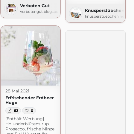
Verboten Gut
Knusperstübchen
verbotengut.blogspot.com
knusperstuebchen.net
28 Mai 2021
Erfrischender Erdbeer
Hugo
62
0
[Enthält Werbung]
Holunderblütensirup,
Prosecco, frische Minze