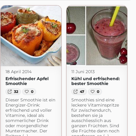
18 April 2014
11 Juni 2013
Erfrischender Apfel
Kühl und erfrischend:
Smoothie
bester Smoothie
32
0
47
0
Dieser Smoothie ist ein
Smoothies sind eine
Energizer-Drink:
leckere Vitaminspritze
erfrischend und voller
für zwischendurch,
Vitamine, ideal als
bestehen sie ja
sommerlicher Drink
ausschliesslich aus
oder morgendlicher
ganzen Früchten. Sind
Muntermacher. Der
die Früchte dann noch