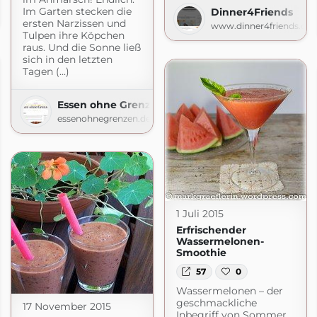
meiner Küche
Im Garten stecken die
Dinner4Friends
rkueche.blogspot.com
ersten Narzissen und
www.dinner4friends.de
Tulpen ihre Köpchen
raus. Und die Sonne ließ
sich in den letzten
Tagen (...)
Essen ohne Grenzen
essenohnegrenzen.de
1 Juli 2015
Erfrischender
Wassermelonen-
Smoothie
57
0
Wassermelonen – der
geschmackliche
17 November 2015
Inbegriff von Sommer,