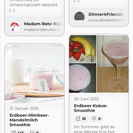
(...)
Umkompliziert besteht
(...)
Dinner4Friends
www.dinner4friends.de
Madam Rote Rübe
madamroteruebe.de
26 Juni 2012
Erdbeer-Kokos-
21 Januar 2015
Smoothie
Erdbeer-Himbeer-
51
0
Mandelmilch
Smoothie
Im Sommer gibt es
eine Menge frischer,
145
0