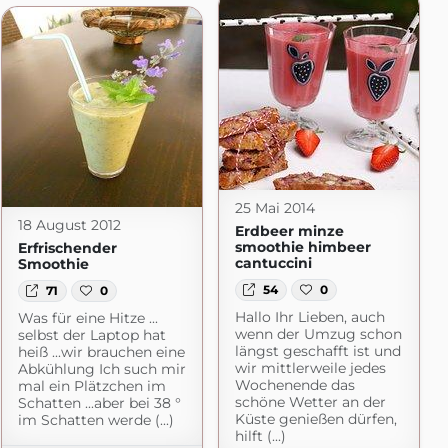
25 Mai 2014
18 August 2012
Erdbeer minze
smoothie himbeer
Erfrischender
cantuccini
Smoothie
54
0
71
0
Hallo Ihr Lieben, auch
Was für eine Hitze ...
wenn der Umzug schon
selbst der Laptop hat
längst geschafft ist und
heiß ...wir brauchen eine
wir mittlerweile jedes
Abkühlung Ich such mir
Wochenende das
mal ein Plätzchen im
schöne Wetter an der
Schatten ...aber bei 38 °
Küste genießen dürfen,
im Schatten werde (...)
hilft (...)