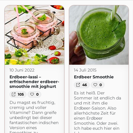
10 Juni 2022
14 Juli 2015
Erdbeer-lassi –
Erdbeer Smoothie
erfrischender erdbeer-
46
0
smoothie mit joghurt
Es ist heiß. Der
105
0
Sommer ist endlich da
Du magst es fruchtig,
und mit ihm die
cremig und voller
Erdbeer-Saison. Also
Vitamine? Dann greife
allerhöchste Zeit für
unbedingt bei dieser
einen Erdbeer
fantastischen indischen
Smoothie. Oder zwei.
Version eines
Ich habe euch hier ein
Smoothies zu.