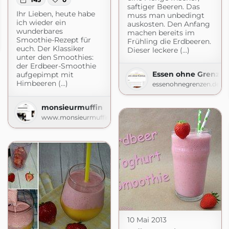
saftiger Beeren. Das
Ihr Lieben, heute habe
muss man unbedingt
ich wieder ein
auskosten. Den Anfang
wunderbares
machen bereits im
obal Pan Party
Smoothie-Rezept für
Frühling die Erdbeeren.
com
euch. Der Klassiker
Dieser leckere (...)
unter den Smoothies:
der Erdbeer-Smoothie
Essen ohne Grenze
aufgepimpt mit
Himbeeren (...)
essenohnegrenzen.de
monsieurmuffin
www.monsieurmuffin.de
10 Mai 2013