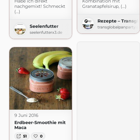
Habe ich direkt
Kombination mit
nachgemixt! Schmeckt
Granatapfelsirup, (...)
(...)
Rezepte – Transgl
Seelenfutter
transglobalpanparty.
seelenfutterx3.de
9 Juni 2016
Erdbeer-Smoothie mit
Maca
51
0