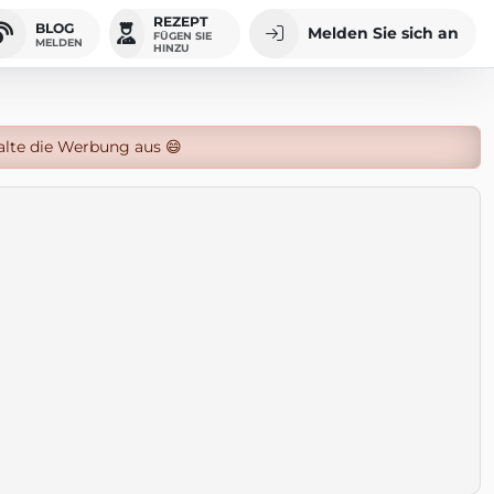
REZEPT
BLOG
Melden Sie sich an
FÜGEN SIE
MELDEN
HINZU
alte die Werbung aus 😄