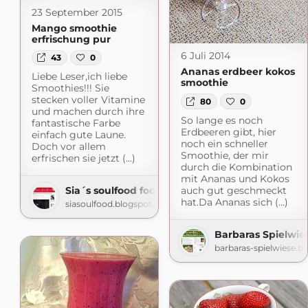
23 September 2015
Mango smoothie
erfrischung pur
6 Juli 2014
43
0
Ananas erdbeer kokos
Liebe Leser,ich liebe
smoothie
Smoothies!!! Sie
stecken voller Vitamine
80
0
und machen durch ihre
So lange es noch
fantastische Farbe
Erdbeeren gibt, hier
einfach gute Laune.
noch ein schneller
Doch vor allem
Smoothie, der mir
erfrischen sie jetzt (...)
durch die Kombination
mit Ananas und Kokos
auch gut geschmeckt
Sia´s soulfood foodblog
hat.Da Ananas sich (...)
siasoulfood.blogspot.com
Barbaras Spielwie
barbaras-spielwiese.b