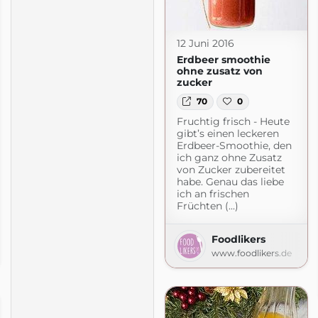
12 Juni 2016
Erdbeer smoothie
ohne zusatz von
zucker
70
0
Fruchtig frisch - Heute
gibt’s einen leckeren
Erdbeer-Smoothie, den
ich ganz ohne Zusatz
von Zucker zubereitet
habe. Genau das liebe
ich an frischen
Früchten (...)
Foodlikers
se
www.foodlikers.de
logspot.com