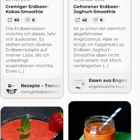
Cremiger Erdbeer-
Gefrorener Erdbeer-
Kokos-Smoothie
Joghurt-Smoothie
62
0
42
0
Die Erdbeersaison
Ist ja schon ein ziemlich
möchte ich dieses Jahr
abgefahrener
voll auskosten. Es
Anglizismus. Aber er
stehen schon diverse
klingt im Gegensatz zu
Erdbeerrezepte auf
Erdbeer-Joghurt-
meiner Liste, die ich
Smoothie eben nicht
unbedingt
nach einem mit Milch
ausprobieren möchte.
verlängerten (...)
Eines (...)
Essen aus Engelchens
Rezepte – Transglobal Pan Party
engelskueche.blogspot.co
transglobalpanparty.com