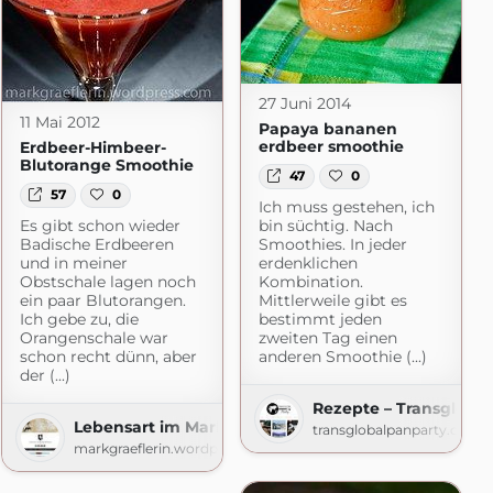
27 Juni 2014
11 Mai 2012
Papaya bananen
erdbeer smoothie
Erdbeer-Himbeer-
Blutorange Smoothie
47
0
57
0
Ich muss gestehen, ich
Es gibt schon wieder
bin süchtig. Nach
Badische Erdbeeren
Smoothies. In jeder
und in meiner
erdenklichen
Obstschale lagen noch
Kombination.
ein paar Blutorangen.
Mittlerweile gibt es
Ich gebe zu, die
bestimmt jeden
Orangenschale war
zweiten Tag einen
schon recht dünn, aber
anderen Smoothie (...)
der (...)
Rezepte – Transglobal
Lebensart im Markgräflerland
transglobalpanparty.com
markgraeflerin.wordpress.com