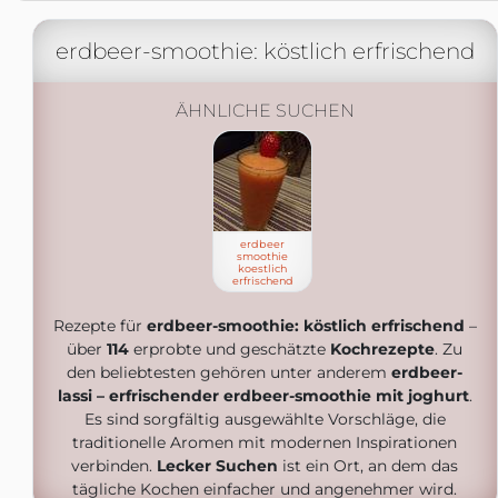
erdbeer-smoothie: köstlich erfrischend
ÄHNLICHE SUCHEN
erdbeer
smoothie
koestlich
erfrischend
Rezepte für
erdbeer-smoothie: köstlich erfrischend
–
über
114
erprobte und geschätzte
Kochrezepte
. Zu
den beliebtesten gehören unter anderem
erdbeer-
lassi – erfrischender erdbeer-smoothie mit joghurt
.
Es sind sorgfältig ausgewählte Vorschläge, die
traditionelle Aromen mit modernen Inspirationen
verbinden.
Lecker Suchen
ist ein Ort, an dem das
tägliche Kochen einfacher und angenehmer wird.