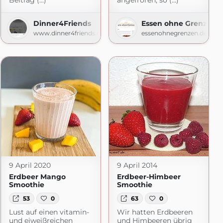
Beitrag (...)
angefroren, so (...)
Dinner4Friends
Essen ohne Grenzen
www.dinner4friends.de
essenohnegrenzen.de
9 April 2020
9 April 2014
Erdbeer Mango
Erdbeer-Himbeer
Smoothie
Smoothie
53
0
63
0
Lust auf einen vitamin-
Wir hatten Erdbeeren
und eiweißreichen
und Himbeeren übrig