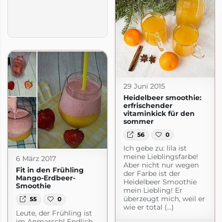
29 Juni 2015
Heidelbeer smoothie:
erfrischender
vitaminkick für den
sommer
56
0
Ich gebe zu: lila ist
meine Lieblingsfarbe!
6 März 2017
Aber nicht nur wegen
Fit in den Frühling
der Farbe ist der
Mango-Erdbeer-
Heidelbeer Smoothie
Smoothie
mein Liebling! Er
überzeugt mich, weil er
55
0
wie er total (...)
Leute, der Frühling ist
im Anmarsch! Endlich.