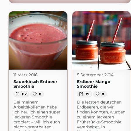
11 März 2016
5 September 2014
Sauerkirsch Erdbeer
Erdbeer Mango
Smoothie
Smoothie
112
0
39
0
Bei meinem
Die letzten deutschen
Arbeitskollegen habe
Erdbeeren, die wir
ich neulich einen super
finden konnten, wurden
leckeren Smoothie
zu einem leckeren
probiert – will ich euch
Frühstücks-Smoothie
nicht vorenthalten.
verarbeitet. In