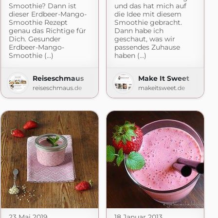
Smoothie? Dann ist
und das hat mich auf
dieser Erdbeer-Mango-
die Idee mit diesem
Smoothie Rezept
Smoothie gebracht.
genau das Richtige für
Dann habe ich
Dich. Gesunder
geschaut, was wir
Erdbeer-Mango-
passendes Zuhause
Smoothie (...)
haben (...)
n
Reiseschmaus
Make It Sweet
reiseschmaus.de
makeitsweet.de
23 Mai 2019
18 Januar 2013