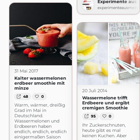
Experimente aus 
experimenteausmeine
31 Mai 2017
Kalter wassermelonen
erdbeer smoothie mit
minze
20 Juli 2014
48
0
Wassermelone trifft
Erdbeere und ergibt
Warm, wärmer, dreißig
cremigen Smoothie
Grad im Mai in
Deutschland.
95
0
Wassermelonen und
Ihr Zuckerschnuten,
Erdbeeren haben
heute gibt es mal
endlich, endlich, endlich
keinen Kuchen. Aber
einigermaßen Saison