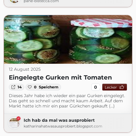
pane-bistecca.com
12 August 2025
Eingelegte Gurken mit Tomaten
0
14
0
Speichern
Lecker
Dieses Jahr habe ich wieder ein paar Gurken eingelegt.
Das geht so schnell und macht kaum Arbeit. Auf dem
Markt hatte ich mir ein paar Gürkchen gekauft (...)
Ich hab da mal was ausprobiert
katharinahatwasausprobiert.blogspot.com