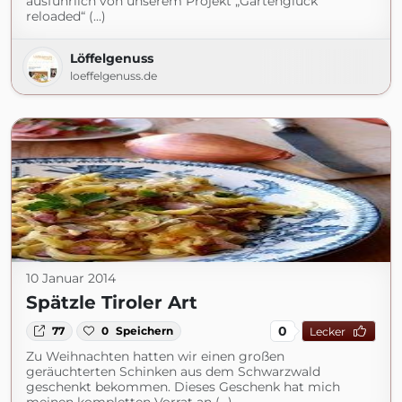
ausführlich von unserem Projekt „Gartenglück
reloaded“ (...)
Löffelgenuss
loeffelgenuss.de
10 Januar 2014
Spätzle Tiroler Art
0
77
0
Speichern
Lecker
Zu Weihnachten hatten wir einen großen
geräuchterten Schinken aus dem Schwarzwald
geschenkt bekommen. Dieses Geschenk hat mich