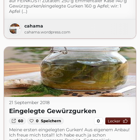
auf FEINKOST! Zutaten: 250 g Emmentaler Käse 140 g
Gewürzgurken/eingelegte Gurken 160 g Apfel; wir: 1
Apfel (...)
cahama
cahama.wordpress.com
21 September 2018
Eingelegte Gewürzgurken
0
60
0
Speichern
Lecker
Meine ersten eingelegten Gurken! Aus eigenem Anbau!
Ich freue mich total!! Ich habe euch ja schon