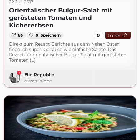
22 Juli 2017
Orientalischer Bulgur-Salat mit
gerösteten Tomaten und
Kichererbsen
0
85
0
Speichern
Lecker
Direkt zum Rezept Gerichte aus dem Nahen Osten
finde ich super. Genauso wie einfache Salate. Das
Rezept für orientalischer Bulgur-Salat mit gerösteten
Tomaten (...)
Elle Republic
ellerepublic.de