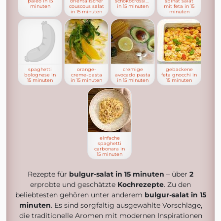
paleo in 15
orientalischer
schokocrossies
spinat salat
minuten
couscous salat
in 15 minuten
mit feta in 15
in 15 minuten
minuten
spaghetti
orange-
cremige
gebackene
bolognese in
creme-pasta
avocado pasta
feta gnocchi in
15 minuten
in 15 minuten
in 15 minuten
15 minuten
einfache
spaghetti
carbonara in
15 minuten
Rezepte für
bulgur-salat in 15 minuten
– über
2
erprobte und geschätzte
Kochrezepte
. Zu den
beliebtesten gehören unter anderem
bulgur-salat in 15
minuten
. Es sind sorgfältig ausgewählte Vorschläge,
die traditionelle Aromen mit modernen Inspirationen