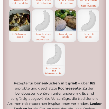
birnenkuchen
birnenkuchen
birnenkuchen
birnenkuchen
mit mandeln
mit pistazien
mit pudding
mit
haselnüssen
brötchen mit
birnenkuchen
pizzateig mit
pizza mit
grieß
mit
grieß
grieß
zuckerguss
birnenkuchen
mit
bienenstichhaube
Rezepte für
birnenkuchen mit grieß
– über
165
erprobte und geschätzte
Kochrezepte
. Zu den
beliebtesten gehören unter anderem
-
. Es sind
sorgfältig ausgewählte Vorschläge, die traditionelle
Aromen mit modernen Inspirationen verbinden.
Lecker
Suchen
ist ein Ort, an dem das tägliche Kochen