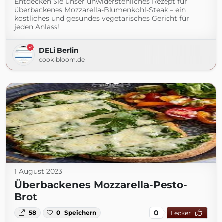
Entdecken Sie unser unwiderstehliches Rezept für
überbackenes Mozzarella-Blumenkohl-Steak – ein
köstliches und gesundes vegetarisches Gericht für
jeden Anlass!
DELi Berlin
cook-bloom.de
1 August 2023
Überbackenes Mozzarella-Pesto-
Brot
0
58
0
Speichern
Lecker