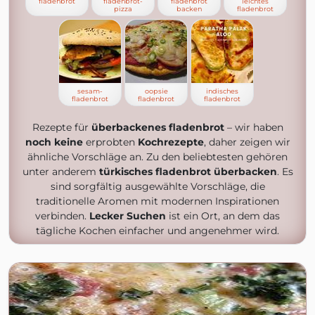
fladenbrot
fladenbrot-
fladenbrot
leichtes
pizza
backen
fladenbrot
sesam-
oopsie
indisches
fladenbrot
fladenbrot
fladenbrot
Rezepte für
überbackenes fladenbrot
– wir haben
noch keine
erprobten
Kochrezepte
, daher zeigen wir
ähnliche Vorschläge an. Zu den beliebtesten gehören
unter anderem
türkisches fladenbrot überbacken
. Es
sind sorgfältig ausgewählte Vorschläge, die
traditionelle Aromen mit modernen Inspirationen
verbinden.
Lecker Suchen
ist ein Ort, an dem das
tägliche Kochen einfacher und angenehmer wird.