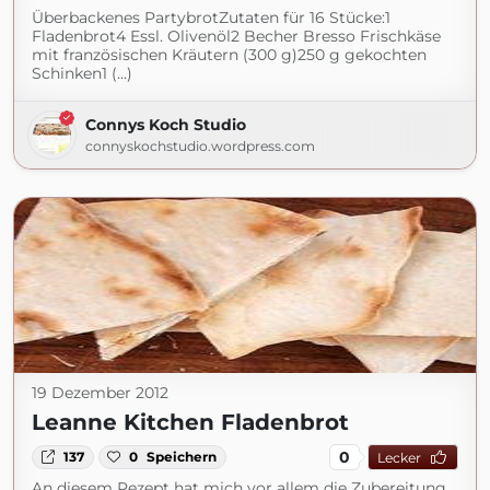
Überbackenes PartybrotZutaten für 16 Stücke:1
Fladenbrot4 Essl. Olivenöl2 Becher Bresso Frischkäse
mit französischen Kräutern (300 g)250 g gekochten
Schinken1 (...)
Connys Koch Studio
connyskochstudio.wordpress.com
19 Dezember 2012
Leanne Kitchen Fladenbrot
0
137
0
Speichern
Lecker
An diesem Rezept hat mich vor allem die Zubereitung