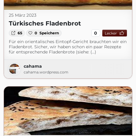
25 März 2023
Türkisches Fladenbrot
0
65
0
Speichern
Lecker
Für ein orientalisches Eintopf-Gericht brauchten wir ein
Fladenbrot. Sicher, wir haben schon ein paar Rezepte
für entsprechende Fladenbrote (siehe: (...)
cahama
cahama.wordpress.com