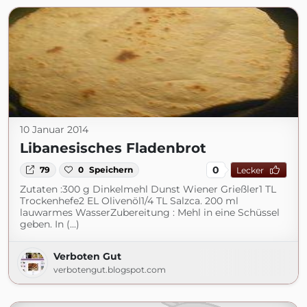
10 Januar 2014
Libanesisches Fladenbrot
0
79
0
Speichern
Lecker
Zutaten :300 g Dinkelmehl Dunst Wiener Grießler1 TL
Trockenhefe2 EL Olivenöl1/4 TL Salzca. 200 ml
lauwarmes WasserZubereitung : Mehl in eine Schüssel
geben. In (...)
Verboten Gut
verbotengut.blogspot.com