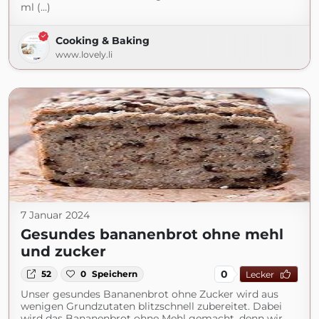
ml (...)
Cooking & Baking
www.lovely.li
7 Januar 2024
Gesundes bananenbrot ohne mehl
und zucker
0
52
0
Speichern
Lecker
Unser gesundes Bananenbrot ohne Zucker wird aus
wenigen Grundzutaten blitzschnell zubereitet. Dabei
wird das Bananenbrot ohne Mehl gemacht, denn wir