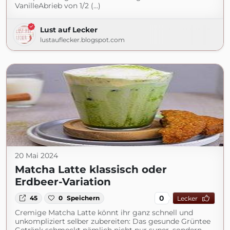
VanilleAbrieb von 1/2 (...)
Lust auf Lecker
lustauflecker.blogspot.com
20 Mai 2024
Matcha Latte klassisch oder
Erdbeer-Variation
0
45
0
Speichern
Lecker
Cremige Matcha Latte könnt ihr ganz schnell und
unkompliziert selber zubereiten: Das gesunde Grüntee