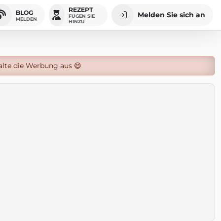
REZEPT
BLOG
Melden Sie sich an
FÜGEN SIE
MELDEN
HINZU
alte die Werbung aus 😄