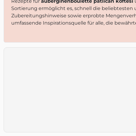
Rezepte für
auberginenboulette patlican köftesi
u
Sortierung ermöglicht es, schnell die beliebteste
Zubereitungshinweise sowie erprobte Mengenverhä
umfassende Inspirationsquelle für alle, die bewähr