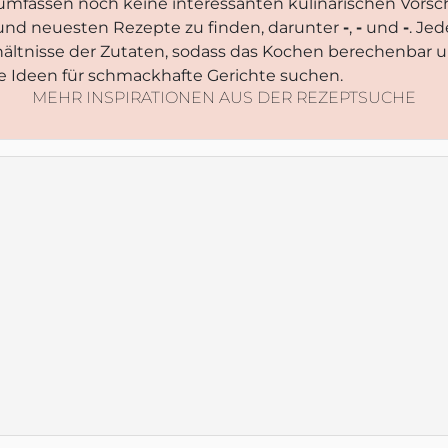
mfassen noch keine interessanten kulinarischen Vorsch
n und neuesten Rezepte zu finden, darunter
-
,
-
und
-
. Je
ltnisse der Zutaten, sodass das Kochen berechenbar u
te Ideen für schmackhafte Gerichte suchen.
MEHR INSPIRATIONEN AUS DER REZEPTSUCHE