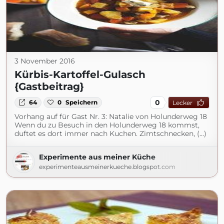
3 November 2016
Kürbis-Kartoffel-Gulasch
{Gastbeitrag}
0
64
0
Speichern
Lecker
Vorhang auf für Gast Nr. 3: Natalie von Holunderweg 18
Wenn du zu Besuch in den Holunderweg 18 kommst,
duftet es dort immer nach Kuchen. Zimtschnecken, (...)
Experimente aus meiner Küche
experimenteausmeinerkueche.blogspot.com