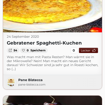
24 September 2020
Gebratener Spaghetti-Kuchen
0
54
0
Speichern
Lecker
Was macht man mit Pasta Resten? Man wärmt sie in
der Mikrowelle? Nein! Man macht ein neues Gericht
daraus! Wir Schweizer sind ja sehr gut in Roesti kochen,
so (...)
Pane Bistecca
pane-bistecca.com