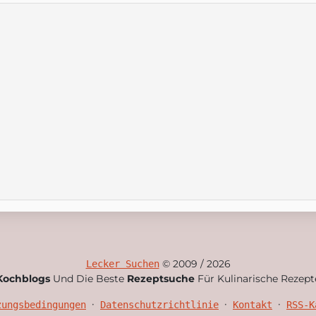
© 2009 / 2026
Lecker Suchen
Kochblogs
Und Die Beste
Rezeptsuche
Für Kulinarische Rezept
•
•
•
zungsbedingungen
Datenschutzrichtlinie
Kontakt
RSS-K