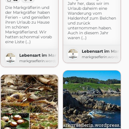
Jahr her, dass wir im
Die Markgräflerin und
Urlaub daheim eine
der Markgräfler haben
Wanderung vom
Ferien – und genießen
Haldenhof zum Belchen
ihren Urlaub zu Hause
und zurück
im schönen
unternommen haben.
Markgräflerland. Wir
Auch in diesem Jahr
hatten schonmal vorab
waren (...)
eine Liste (...)
Lebensart im Markgrä
Lebensart im Markgräflerland
markgraeflerin.wordpress
markgraeflerin.wordpress.com
äflerland
ss.com