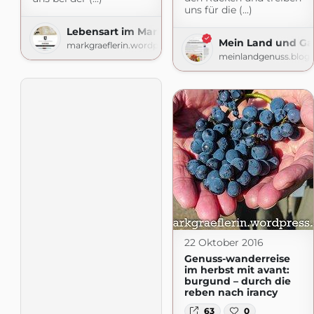
uns für die (...)
Lebensart im Markgräflerland
Mein Land und Ga
markgraeflerin.wordpress.com
meinlandgenuss.blog
22 Oktober 2016
Genuss-wanderreise
im herbst mit avant:
burgund – durch die
reben nach irancy
63
0