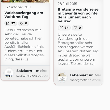
28 Juli 2015
16 Oktober 2011
Bretagne wanderreise
Waldspaziergang am
mit avantii von pointe
Weltbrot-Tag
de la jument nach
beuzec
57
0
64
0
Dass Brotbacken mir
sehr viel Freude
Unsere zweite
bereitet, habe ich hier
Wanderung in der
bereits in aller
Bretagne sollte sehr
Ausführlichkeit erzählt.
anstrengend werden….
Zudem erfüllt es auch
An unserem dritten Tag
dieses Selbstversorger-
in der Bretagne war
Ding, dass (...)
geplant, von unserem
letzten Zielort, der (...)
Salzkorn – meine Gartenküche
Lebensart im Markgrä
salzkorn.blogspot.com
markgraeflerin.wordpress