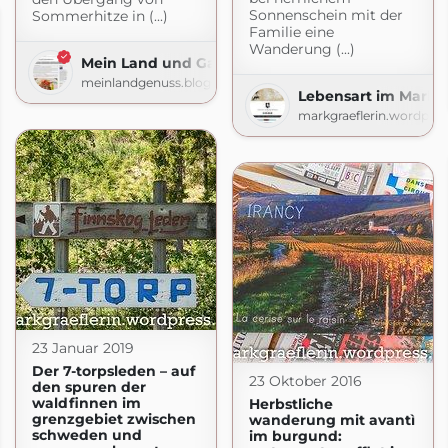
Sonnenschein mit der
Sommerhitze in (...)
Familie eine
Wanderung (...)
Mein Land und Gartengenuss
meinlandgenuss.blogspot.com
Lebensart im Markgr
markgraeflerin.wordpre
23 Januar 2019
Der 7-torpsleden – auf
23 Oktober 2016
den spuren der
waldfinnen im
Herbstliche
grenzgebiet zwischen
wanderung mit avantì
schweden und
im burgund: