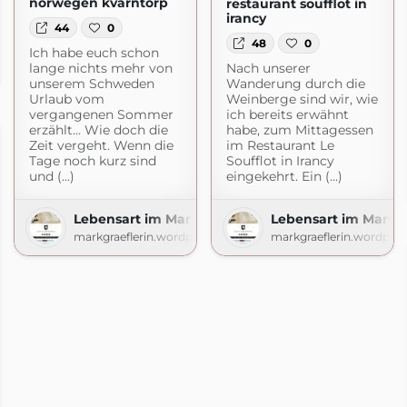
norwegen kvarntorp
restaurant soufflot in
irancy
44
0
48
0
Ich habe euch schon
rtengenuss
lange nichts mehr von
Nach unserer
spot.com
unserem Schweden
Wanderung durch die
Urlaub vom
Weinberge sind wir, wie
vergangenen Sommer
ich bereits erwähnt
erzählt… Wie doch die
habe, zum Mittagessen
Zeit vergeht. Wenn die
im Restaurant Le
Tage noch kurz sind
Soufflot in Irancy
und (...)
eingekehrt. Ein (...)
Lebensart im Markgräflerland
Lebensart im Markgr
markgraeflerin.wordpress.com
markgraeflerin.wordpre