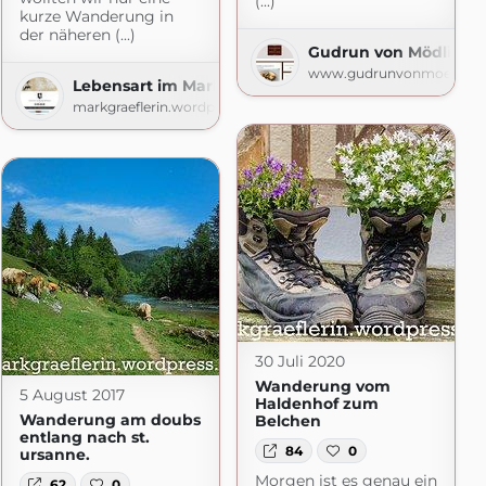
(...)
kurze Wanderung in
der näheren (...)
Gudrun von Mödling
www.gudrunvonmoedling.
Lebensart im Markgräflerland
äflerland
markgraeflerin.wordpress.com
ss.com
30 Juli 2020
Wanderung vom
5 August 2017
Haldenhof zum
Wanderung am doubs
Belchen
entlang nach st.
84
0
ursanne.
Morgen ist es genau ein
62
0