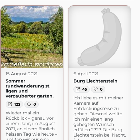
15 August 2021
6 April 2021
Sommer
Burg Liechtenstein
rundwanderung st.
45
0
ilgen und
verzauberter garten.
Ich liebe es mit meiner
Kamera auf
122
0
Entdeckungsreise zu
Wieder mal ein
gehen. Diesmal wollte
Rückblick – genau vor
ich mir einen lang
einem Jahr, im August
gehegten Wunsch
2021, an einem ähnlich
erfüllen ???? Die Burg
heissen Tag wie heute –
Liechtenstein bei Nacht.
wollten wir nur eine