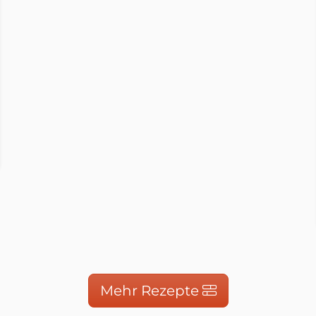
gräflerland
ress.com
Mehr Rezepte