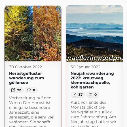
30 Oktober 2022
30 Januar 2022
Herbstgeflüster
Neujahrswanderung
wanderung zum
2022: kreuzweg,
göllersee
klemmbachquelle,
köhlgarten
72
0
37
0
Vorbereitung auf den
Kurz vor Ende des
WinterDer Herbst ist
Monats blickt die
eine ganz besondere
Markgräflerin zurück
Jahreszeit, eine
zum Jahresanfang. Am
Jahreszeit, die sehr viel
Neujahrstag hatten wir
verändert. Sie schafft
bei herrlichem
den Übergang von