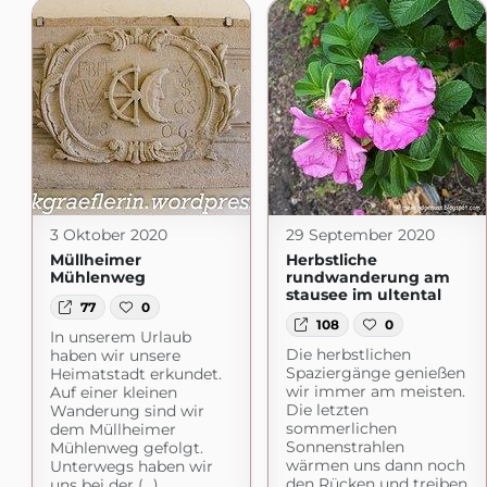
3 Oktober 2020
29 September 2020
Müllheimer
Herbstliche
Mühlenweg
rundwanderung am
stausee im ultental
77
0
108
0
In unserem Urlaub
Die herbstlichen
haben wir unsere
Spaziergänge genießen
Heimatstadt erkundet.
wir immer am meisten.
Auf einer kleinen
Die letzten
Wanderung sind wir
sommerlichen
dem Müllheimer
Sonnenstrahlen
Mühlenweg gefolgt.
wärmen uns dann noch
Unterwegs haben wir
den Rücken und treiben
uns bei der (...)