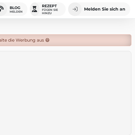
REZEPT
BLOG
Melden Sie sich an
FÜGEN SIE
MELDEN
HINZU
alte die Werbung aus 😄