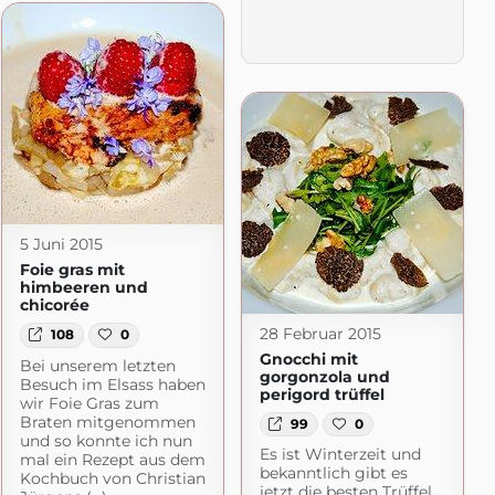
er
com
5 Juni 2015
Foie gras mit
himbeeren und
chicorée
28 Februar 2015
108
0
Gnocchi mit
Bei unserem letzten
gorgonzola und
Besuch im Elsass haben
perigord trüffel
wir Foie Gras zum
Braten mitgenommen
99
0
und so konnte ich nun
Es ist Winterzeit und
mal ein Rezept aus dem
bekanntlich gibt es
Kochbuch von Christian
jetzt die besten Trüffel.