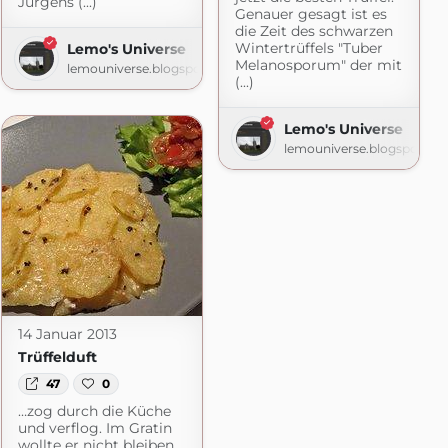
Jürgens (...)
Genauer gesagt ist es
die Zeit des schwarzen
Wintertrüffels "Tuber
Lemo's Universe
Melanosporum" der mit
lemouniverse.blogspot.com
(...)
Lemo's Universe
lemouniverse.blogspot.co
14 Januar 2013
Trüffelduft
47
0
…zog durch die Küche
und verflog. Im Gratin
wollte er nicht bleiben.