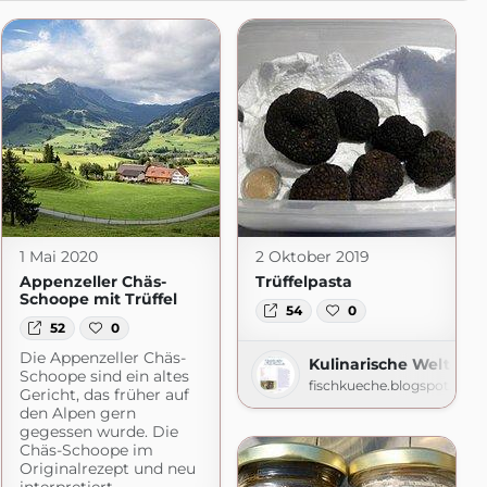
1 Mai 2020
2 Oktober 2019
Appenzeller Chäs-
Trüffelpasta
Schoope mit Trüffel
54
0
52
0
Die Appenzeller Chäs-
Kulinarische Welten z
Schoope sind ein altes
fischkueche.blogspot.com
Gericht, das früher auf
den Alpen gern
gegessen wurde. Die
Chäs-Schoope im
Originalrezept und neu