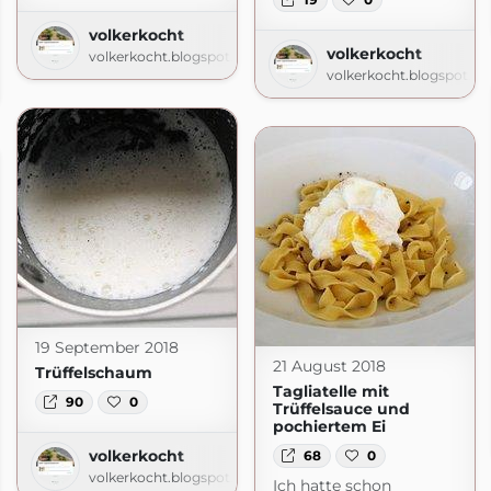
volkerkocht
volkerkocht
volkerkocht.blogspot.com
obal Pan Party
volkerkocht.blogspot.c
com
19 September 2018
21 August 2018
Trüffelschaum
Tagliatelle mit
90
0
Trüffelsauce und
pochiertem Ei
volkerkocht
68
0
volkerkocht.blogspot.com
Ich hatte schon