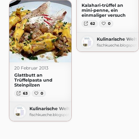
Kalahari-trüffel an
mini-penne, ein
einmaliger versuch
62
0
Kulinarische Welt
fischkueche.blogspot
20 Februar 2013
Glattbutt an
Trüffelpasta und
Steinpilzen
63
0
Kulinarische Welten zu Fisch- und Meeresfruch
fischkueche.blogspot.com