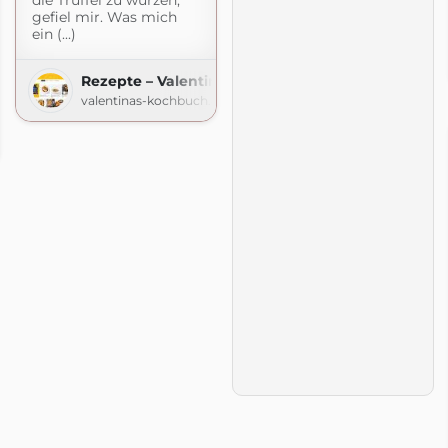
gefiel mir. Was mich
ein (...)
Rezepte – Valentinas-Kochbuch.de
valentinas-kochbuch.de
en zu Fisch- und Meeresfrucht
.com
t