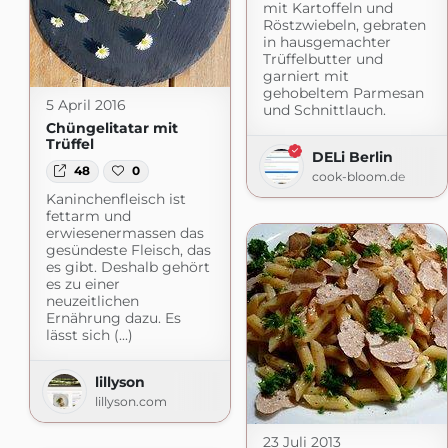
mit Kartoffeln und
Röstzwiebeln, gebraten
in hausgemachter
Trüffelbutter und
garniert mit
gehobeltem Parmesan
5 April 2016
und Schnittlauch.
Chüngelitatar mit
Trüffel
DELi Berlin
48
0
cook-bloom.de
Kaninchenfleisch ist
fettarm und
erwiesenermassen das
gesündeste Fleisch, das
es gibt. Deshalb gehört
es zu einer
neuzeitlichen
Ernährung dazu. Es
lässt sich (...)
lillyson
lillyson.com
23 Juli 2013