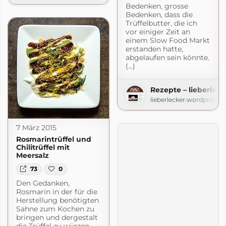
Bedenken, grosse
Bedenken, dass die
Trüffelbutter, die ich
vor einiger Zeit an
einem Slow Food Markt
erstanden hatte,
abgelaufen sein könnte.
(...)
Rezepte – lieberleck
lieberlecker.wordpress.
7 März 2015
Rosmarintrüffel und
Chilitrüffel mit
Meersalz
73
0
Den Gedanken,
Rosmarin in der für die
Herstellung benötigten
Sahne zum Kochen zu
bringen und dergestalt
die Trüffel zu würzen,