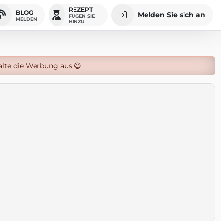
REZEPT
BLOG
Melden Sie sich an
FÜGEN SIE
MELDEN
HINZU
alte die Werbung aus 😄