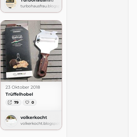
turbohausfrau.blogspot.com
om
23 Oktober 2018
Trüffelhobel
79
0
volkerkocht
volkerkocht.blogspot.com