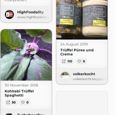
interpretiert.
HighFoodality
www.highfoodality.com
m
24 August 2019
Trüffel Püree und
Creme
110
0
volkerkocht
volkerkocht.blogspot.com
30 November 2018
Kohlrabi Trüffel
Spaghetti
50
0
Turbohausfrau