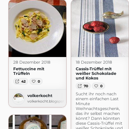
28 Dezember 2018
18 Dezember 2018
Fettuccine mit
Cassis-Trüffel mit
Trüffeln
weißer Schokolade
und Kokos
42
0
70
0
Sucht ihr noch nach
volkerkocht
einem einfachen Last
volkerkocht.blogspot.com
Minute
Weihnachtsgeschenk,
das ihr selbst machen
könnt? Dann könnten
diese Cassis-Trüffel mit
weißer Schokolade und