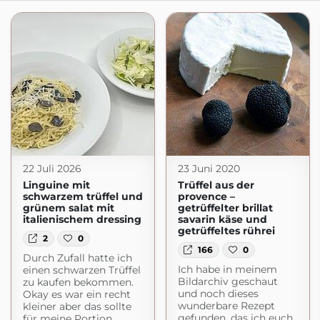
22 Juli 2026
23 Juni 2020
Linguine mit
Trüffel aus der
schwarzem trüffel und
provence –
grünem salat mit
getrüffelter brillat
italienischem dressing
savarin käse und
getrüffeltes rührei
2
0
166
0
Durch Zufall hatte ich
Ich habe in meinem
einen schwarzen Trüffel
Bildarchiv geschaut
zu kaufen bekommen.
und noch dieses
Okay es war ein recht
wunderbare Rezept
kleiner aber das sollte
gefunden, das ich euch
für meine Portion