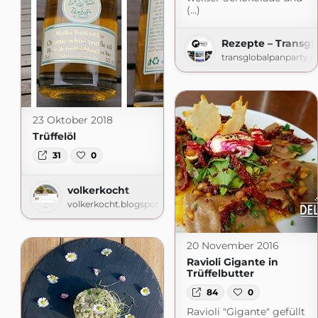
(...)
Rezepte – Transgl
transglobalpanparty.
23 Oktober 2018
Trüffelöl
31
0
volkerkocht
volkerkocht.blogspot.com
20 November 2016
Ravioli Gigante in
Trüffelbutter
84
0
Ravioli "Gigante" gefüllt