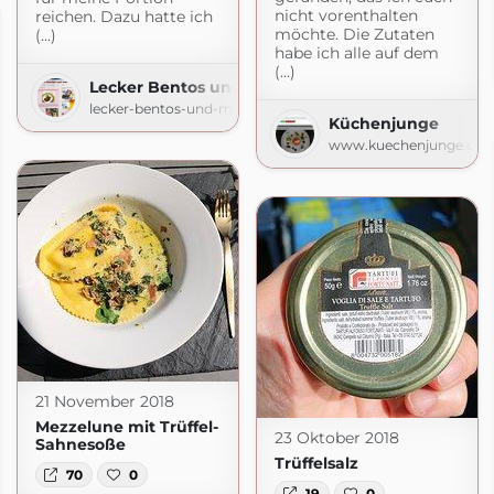
nicht vorenthalten
reichen. Dazu hatte ich
möchte. Die Zutaten
(...)
habe ich alle auf dem
(...)
Lecker Bentos und mehr
lecker-bentos-und-mehr.blogspot.com
Küchenjunge
www.kuechenjunge.co
21 November 2018
Mezzelune mit Trüffel-
23 Oktober 2018
Sahnesoße
Trüffelsalz
70
0
19
0