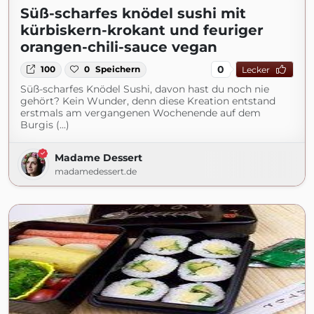
Süß-scharfes knödel sushi mit
kürbiskern-krokant und feuriger
orangen-chili-sauce vegan
0
100
0
Speichern
Lecker
Süß-scharfes Knödel Sushi, davon hast du noch nie
gehört? Kein Wunder, denn diese Kreation entstand
erstmals am vergangenen Wochenende auf dem
Burgis (...)
Madame Dessert
madamedessert.de