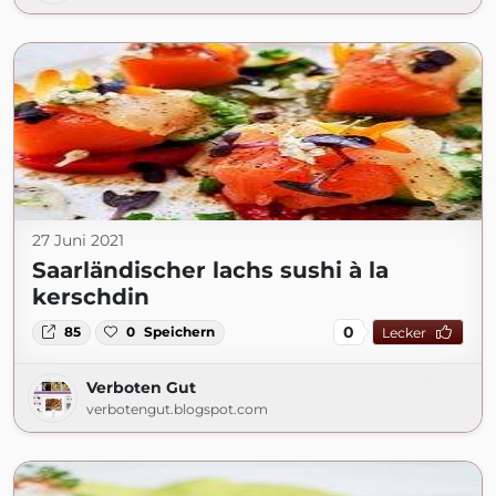
27 Juni 2021
Saarländischer lachs sushi à la
kerschdin
0
85
0
Speichern
Lecker
Verboten Gut
verbotengut.blogspot.com