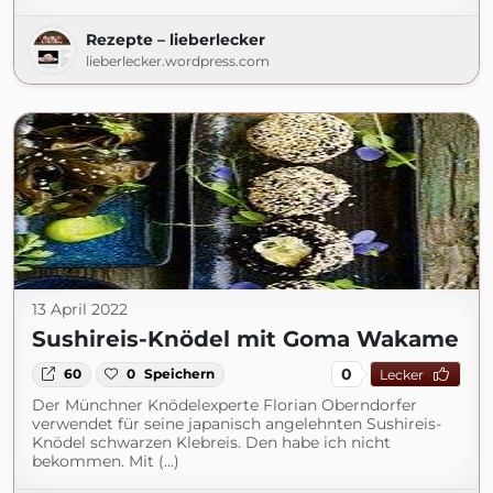
Rezepte – lieberlecker
lieberlecker.wordpress.com
13 April 2022
Sushireis-Knödel mit Goma Wakame
0
60
0
Speichern
Lecker
Der Münchner Knödelexperte Florian Oberndorfer
verwendet für seine japanisch angelehnten Sushireis-
Knödel schwarzen Klebreis. Den habe ich nicht
bekommen. Mit (...)