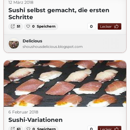
12 März 2018
Sushi selbst gemacht, die ersten
Schritte
0
51
0
Speichern
Lecker
Delicious
shoushousdelicious.blogspot.com
6 Februar 2018
Sushi-Variationen
0
61
0
Speichern
Lecker