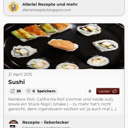
Allerlei Rezepte und mehr
allerleirezepte.blogspot.com
21 April 2015
Sushi
0
29
0
Speichern
Lecker
Rainbow Roll, California Roll (normal und inside out),
sowie ein Stück Nigiri (shake ) – zu mehr hat’s nicht
gereicht, denn irgendwann wollten wir ja auch mal (...)
Rezepte – lieberlecker
lieberlecker.wordpress.com