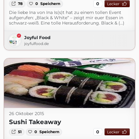
0
78
0
Speichern
Lecker
Die liebe Ina von Ina Is(s)t hat zu einem tollen Event
aufgerufen: „Black & White“ – zeigt mir euer Essen in
schwarz-weiß. Eine tolle Herausforderung. Black & (...)
Joyful Food
joyfulfood.de
26 Oktober 2015
Sushi Takeaway
0
51
0
Speichern
Lecker