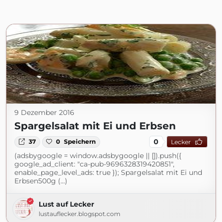
9 Dezember 2016
Spargelsalat mit Ei und Erbsen
0
37
0
Speichern
Lecker
(adsbygoogle = window.adsbygoogle || []).push({
google_ad_client: "ca-pub-9696328319420851",
enable_page_level_ads: true }); Spargelsalat mit Ei und
Erbsen500g (...)
Lust auf Lecker
lustauflecker.blogspot.com