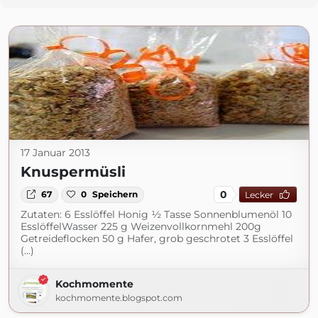
17 Januar 2013
Knuspermüsli
0
67
0
Speichern
Lecker
Zutaten: 6 Esslöffel Honig ½ Tasse Sonnenblumenöl 10
EsslöffelWasser 225 g Weizenvollkornmehl 200g
Getreideflocken 50 g Hafer, grob geschrotet 3 Esslöffel
(...)
Kochmomente
kochmomente.blogspot.com