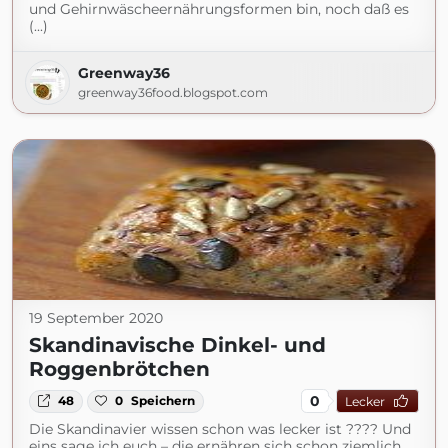
und Gehirnwäscheernährungsformen bin, noch daß es
(...)
Greenway36
greenway36food.blogspot.com
19 September 2020
Skandinavische Dinkel- und
Roggenbrötchen
0
48
0
Speichern
Lecker
Die Skandinavier wissen schon was lecker ist ???? Und
eins sage ich euch – die ernähren sich schon ziemlich