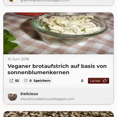
greenway36food.blogspot.com
10 Juni 2018
Veganer brotaufstrich auf basis von
sonnenblumenkernen
0
52
0
Speichern
Lecker
Delicious
shoushousdelicious.blogspot.com