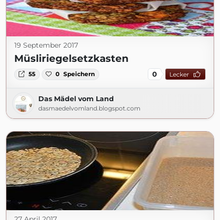
19 September 2017
Müsliriegelsetzkasten
0
55
0
Speichern
Lecker
Das Mädel vom Land
dasmaedelvomland.blogspot.com
27 April 2017