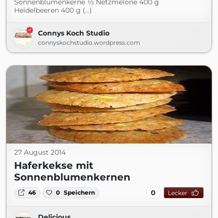
Sonnenblumenkerne ½ Netzmelone 400 g
Heidelbeeren 400 g (...)
Connys Koch Studio
connyskochstudio.wordpress.com
27 August 2014
Haferkekse mit
Sonnenblumenkernen
0
46
0
Speichern
Lecker
Delicious