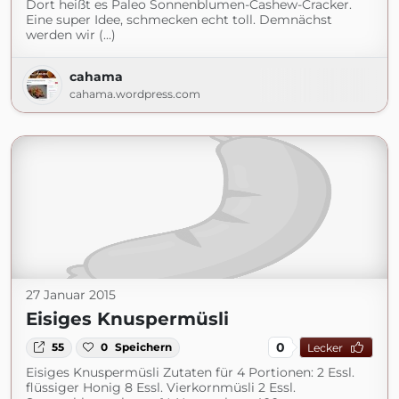
Dort heißt es Paleo Sonnenblumen-Cashew-Cracker.
Eine super Idee, schmecken echt toll. Demnächst
werden wir (...)
cahama
cahama.wordpress.com
27 Januar 2015
Eisiges Knuspermüsli
0
55
0
Speichern
Lecker
Eisiges Knuspermüsli Zutaten für 4 Portionen: 2 Essl.
flüssiger Honig 8 Essl. Vierkornmüsli 2 Essl.