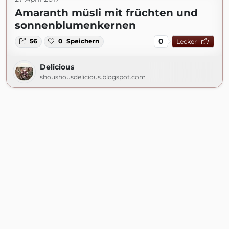
Amaranth müsli mit früchten und
sonnenblumenkernen
0
56
0
Speichern
Lecker
Delicious
shoushousdelicious.blogspot.com