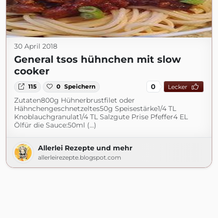
30 April 2018
General tsos hühnchen mit slow
cooker
0
115
0
Speichern
Lecker
Zutaten800g Hühnerbrustfilet oder
Hähnchengeschnetzeltes50g Speisestärke1/4 TL
Knoblauchgranulat1/4 TL Salzgute Prise Pfeffer4 EL
Ölfür die Sauce:50ml (...)
Allerlei Rezepte und mehr
allerleirezepte.blogspot.com