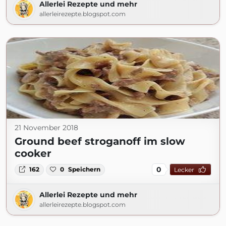
Allerlei Rezepte und mehr
allerleirezepte.blogspot.com
21 November 2018
Ground beef stroganoff im slow
cooker
0
162
0
Speichern
Lecker
Allerlei Rezepte und mehr
allerleirezepte.blogspot.com