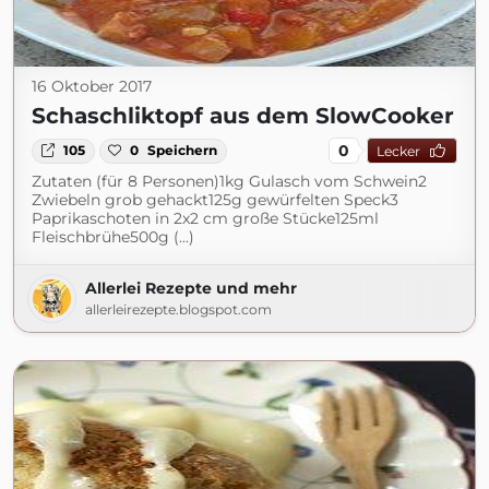
16 Oktober 2017
Schaschliktopf aus dem SlowCooker
0
105
0
Speichern
Lecker
Zutaten (für 8 Personen)1kg Gulasch vom Schwein2
Zwiebeln grob gehackt125g gewürfelten Speck3
Paprikaschoten in 2x2 cm große Stücke125ml
Fleischbrühe500g (...)
Allerlei Rezepte und mehr
allerleirezepte.blogspot.com