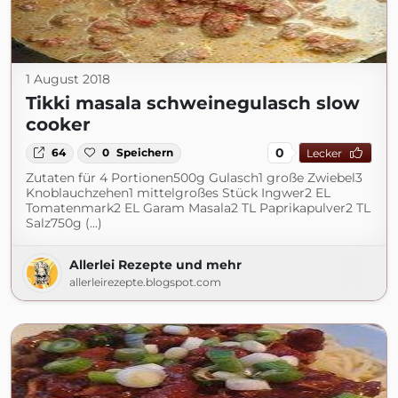
1 August 2018
Tikki masala schweinegulasch slow
cooker
0
64
0
Speichern
Lecker
Zutaten für 4 Portionen500g Gulasch1 große Zwiebel3
Knoblauchzehen1 mittelgroßes Stück Ingwer2 EL
Tomatenmark2 EL Garam Masala2 TL Paprikapulver2 TL
Salz750g (...)
Allerlei Rezepte und mehr
allerleirezepte.blogspot.com