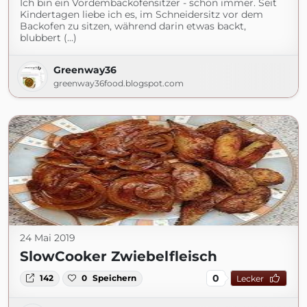
Ich bin ein Vordembackofensitzer - schon immer. Seit
Kindertagen liebe ich es, im Schneidersitz vor dem
Backofen zu sitzen, während darin etwas backt,
blubbert (...)
Greenway36
greenway36food.blogspot.com
24 Mai 2019
SlowCooker Zwiebelfleisch
0
142
0
Speichern
Lecker