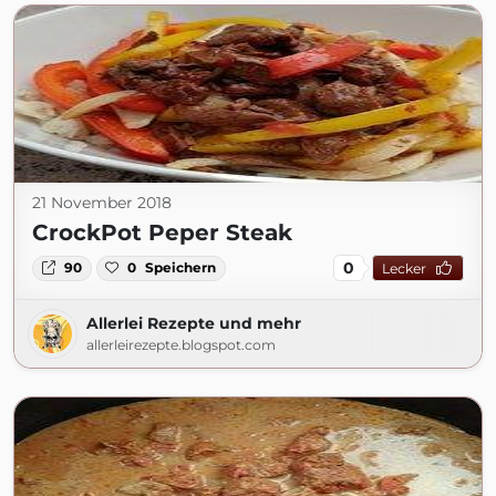
21 November 2018
CrockPot Peper Steak
0
90
0
Speichern
Lecker
Allerlei Rezepte und mehr
allerleirezepte.blogspot.com