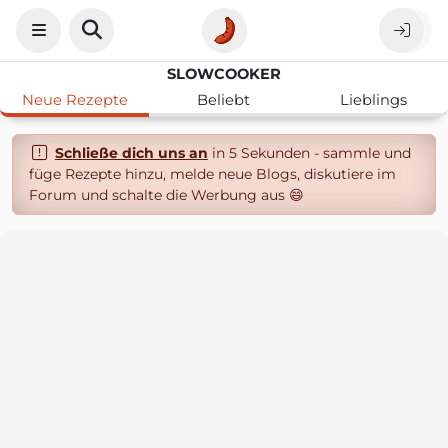
SLOWCOOKER
Neue Rezepte
Beliebt
Lieblings
Schließe dich uns an
in 5 Sekunden - sammle und
füge Rezepte hinzu, melde neue Blogs, diskutiere im
Forum und schalte die Werbung aus 😄