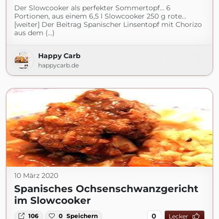
Der Slowcooker als perfekter Sommertopf… 6
Portionen, aus einem 6,5 l Slowcooker 250 g rote...
[weiter] Der Beitrag Spanischer Linsentopf mit Chorizo
aus dem (...)
Happy Carb
happycarb.de
10 März 2020
Spanisches Ochsenschwanzgericht
im Slowcooker
0
106
0
Speichern
Lecker