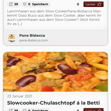
0
29
0
Speichern
Lecker
Lammhaxen aus dem Slow CookerPane-Bistecca Man
kennt Osso Buco aus dem Slow Cooker, aber kennt Ihr
auch Lammhaxen aus dem Slow Cooker? Jetzt Könnt
Ihr es (...)
Pane Bistecca
pane-bistecca.com
23 Januar 2021
Slowcooker-Chulaschtopf á la Betti
0
59
0
Speichern
Lecker