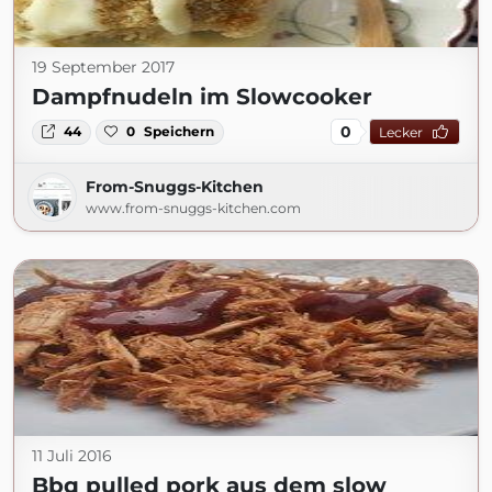
19 September 2017
Dampfnudeln im Slowcooker
0
44
0
Speichern
Lecker
From-Snuggs-Kitchen
www.from-snuggs-kitchen.com
11 Juli 2016
Bbq pulled pork aus dem slow