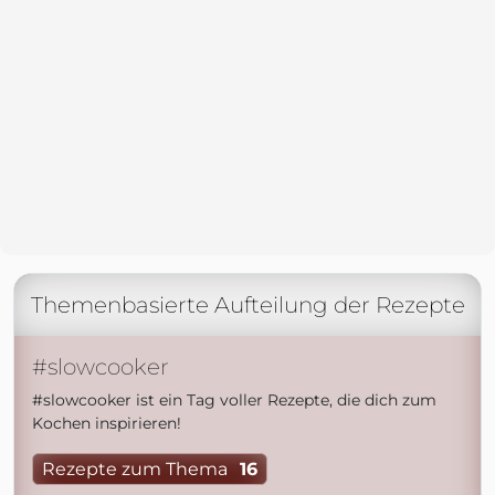
Themenbasierte Aufteilung der Rezepte
#slowcooker
#slowcooker ist ein Tag voller Rezepte, die dich zum
Kochen inspirieren!
Rezepte zum Thema
16