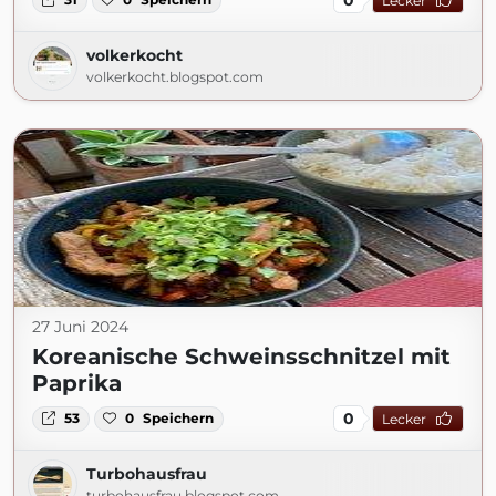
Lecker
volkerkocht
volkerkocht.blogspot.com
27 Juni 2024
Koreanische Schweinsschnitzel mit
Paprika
0
53
0
Speichern
Lecker
Turbohausfrau
turbohausfrau.blogspot.com