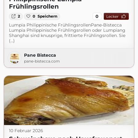
Frühlingsrollen
0
2
0
Speichern
Lecker
Lumpia Philippinische FrühlingsrollenPane-Bistecca
Lumpia Philippinische Frühlingsrollen oder Lumpiang
Shanghai sind knusprige, frittierte Frühlingsrollen. Sie
(...)
Pane Bistecca
pane-bistecca.com
10 Februar 2026