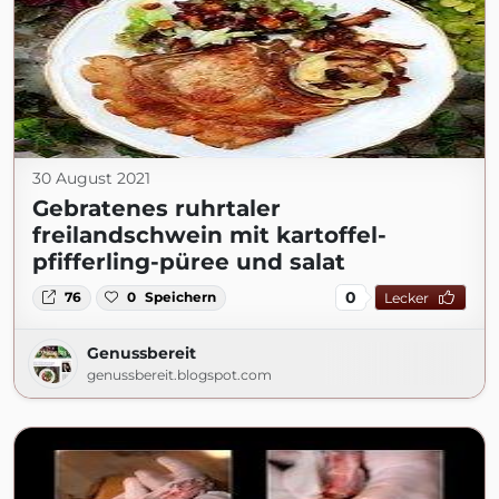
30 August 2021
Gebratenes ruhrtaler
freilandschwein mit kartoffel-
pfifferling-püree und salat
0
76
0
Speichern
Lecker
Genussbereit
genussbereit.blogspot.com