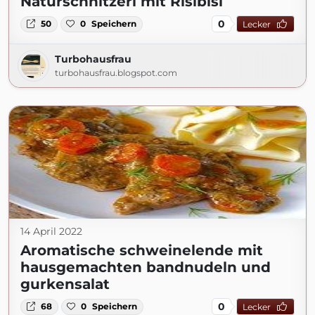
Naturschnitzerl mit Risibisi
0
50
0
Speichern
Lecker
Turbohausfrau
turbohausfrau.blogspot.com
14 April 2022
Aromatische schweinelende mit
hausgemachten bandnudeln und
gurkensalat
0
68
0
Speichern
Lecker