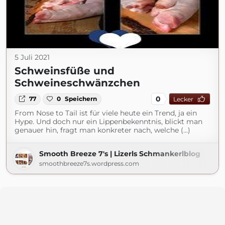
5 Juli 2021
Schweinsfüße und
Schweineschwänzchen
0
77
0
Speichern
Lecker
From Nose to Tail ist für viele heute ein Trend, ja ein
Hype. Und doch nur ein Lippenbekenntnis, blickt man
genauer hin, fragt man konkreter nach, welche (...)
Smooth Breeze 7's | Lizerls Schmankerlblog
smoothbreeze7s.wordpress.com