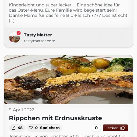
Kinderleicht und super lecker … Eine schöne Idee für
das Oster-Menü. Eure Familie wird begeistert sein!
Danke Mama für das feine Bio-Fleisch ???? Das ist echt
(...)
Tasty Matter
tastymatter.com
9 April 2022
Rippchen mit Erdnusskruste
0
48
0
Speichern
Lecker
Jean-Georges Vongerichten ist für mich ein Garant für