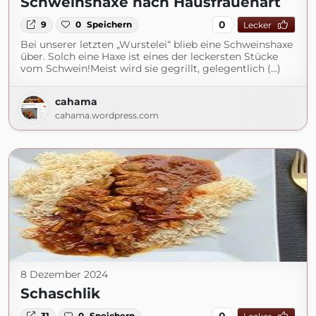
Schweinshaxe nach Hausfrauenart
0
9
0
Speichern
Lecker
Bei unserer letzten „Wurstelei“ blieb eine Schweinshaxe
über. Solch eine Haxe ist eines der leckersten Stücke
vom Schwein!Meist wird sie gegrillt, gelegentlich (...)
cahama
cahama.wordpress.com
8 Dezember 2024
Schaschlik
0
31
0
Speichern