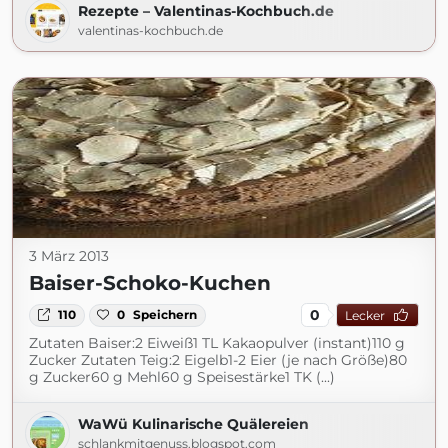
Rezepte – Valentinas-Kochbuch.de
valentinas-kochbuch.de
3 März 2013
Baiser-Schoko-Kuchen
0
110
0
Speichern
Lecker
Zutaten Baiser:2 Eiweiß1 TL Kakaopulver (instant)110 g
Zucker Zutaten Teig:2 Eigelb1-2 Eier (je nach Größe)80
g Zucker60 g Mehl60 g Speisestärke1 TK (...)
WaWü Kulinarische Quälereien
schlankmitgenuss.blogspot.com