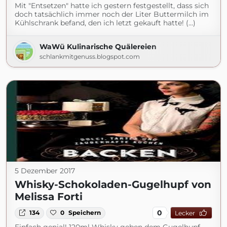
Mit "Entsetzen" hatte ich gestern festgestellt, dass sich
doch tatsächlich immer noch der Liter Buttermilch im
Kühlschrank befand, den ich letzt gekauft hatte! (...)
WaWü Kulinarische Quälereien
schlankmitgenuss.blogspot.com
5 Dezember 2017
Whisky-Schokoladen-Gugelhupf von
Melissa Forti
0
134
0
Speichern
Lecker