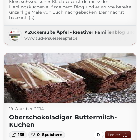
Mein schwedischer Kladdkaka ist definitiv der
Lieblingskuchen auf meinem Blog und er wurde bereits
unzählige Male von Euch nachgebacken. Demnächst
habe ich (...)
♥ Zuckersüße Äpfel - kreativer Familienblog und R
www.zuckersuesseaepfel.de
19 Oktober 2014
Oberschokoladiger Buttermilch-
Kuchen
0
136
0
Speichern
Lecker