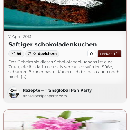
7 April 2013
Saftiger schokoladenkuchen
0
99
0
Speichern
Lecker
Das Geheimnis dieses Schokoladenkuchens ist eine
Zutat, die ihr darin niemals vermuten würdet. Süße,
schwarze Bohnenpaste! Kannte ich bis dato auch noch
nicht. (...)
Rezepte – Transglobal Pan Party
transglobalpanparty.com