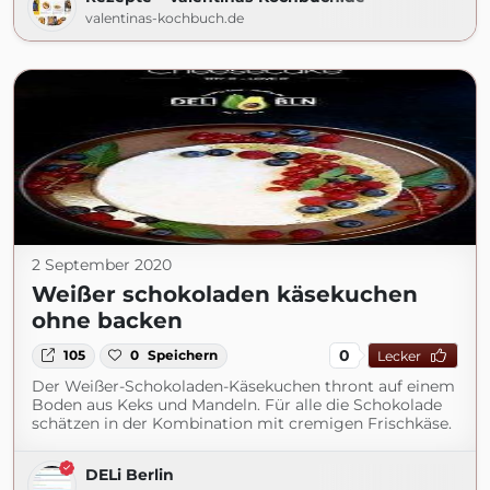
valentinas-kochbuch.de
2 September 2020
Weißer schokoladen käsekuchen
ohne backen
0
105
0
Speichern
Lecker
Der Weißer-Schokoladen-Käsekuchen thront auf einem
Boden aus Keks und Mandeln. Für alle die Schokolade
schätzen in der Kombination mit cremigen Frischkäse.
DELi Berlin