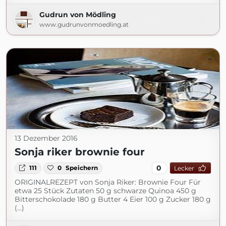
Gudrun von Mödling
www.gudrunvonmoedling.at
13 Dezember 2016
Sonja riker brownie four
0
111
0
Speichern
Lecker
ORIGINALREZEPT von Sonja Riker: Brownie Four Für
etwa 25 Stück Zutaten 50 g schwarze Quinoa 450 g
Bitterschokolade 180 g Butter 4 Eier 100 g Zucker 180 g
(...)