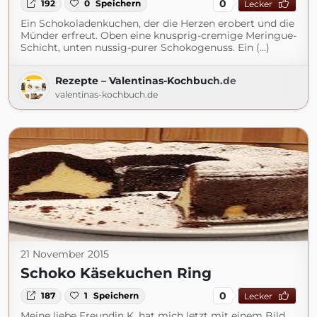
0
192
0
Speichern
Lecker
Ein Schokoladenkuchen, der die Herzen erobert und die
Münder erfreut. Oben eine knusprig-cremige Meringue-
Schicht, unten nussig-purer Schokogenuss. Ein (...)
Rezepte – Valentinas-Kochbuch.de
valentinas-kochbuch.de
21 November 2015
Schoko Käsekuchen Ring
0
187
1
Speichern
Lecker
Meine liebe Freundin K. hat mich letzt mit einem Bild