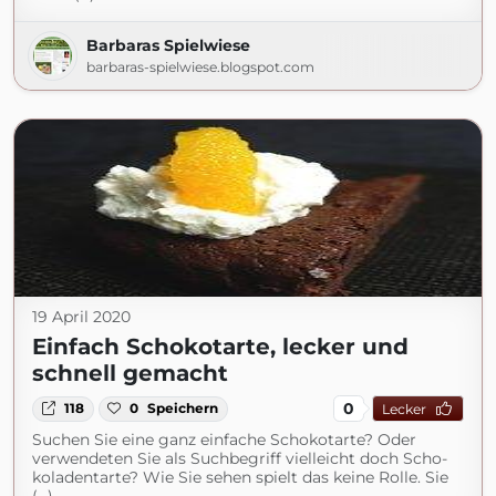
Barbaras Spielwiese
barbaras-spielwiese.blogspot.com
19 April 2020
Einfach Schokotarte, lecker und
schnell gemacht
0
118
0
Speichern
Lecker
Suchen Sie eine ganz einfache Schokotarte? Oder
verwendeten Sie als Suchbegriff vielleicht doch Scho­
ko­la­den­tarte? Wie Sie sehen spielt das keine Rolle. Sie