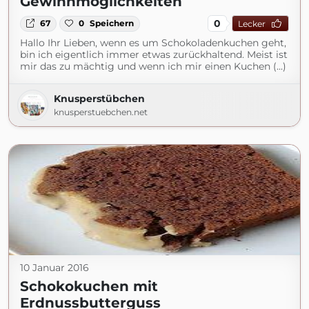
Gewinnmöglichkeiten
0
67
0
Speichern
Lecker
Hallo Ihr Lieben, wenn es um Schokoladenkuchen geht,
bin ich eigentlich immer etwas zurückhaltend. Meist ist
mir das zu mächtig und wenn ich mir einen Kuchen (...)
Knusperstübchen
knusperstuebchen.net
10 Januar 2016
Schokokuchen mit
Erdnussbutterguss