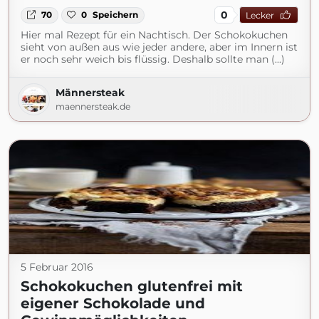
0
70
0
Speichern
Lecker
Hier mal Rezept für ein Nachtisch. Der Schokokuchen
sieht von außen aus wie jeder andere, aber im Innern ist
er noch sehr weich bis flüssig. Deshalb sollte man (...)
Männersteak
maennersteak.de
5 Februar 2016
Schokokuchen glutenfrei mit
eigener Schokolade und