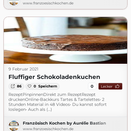
www.franzoesischkochen.de
9 Februar 2021
Fluffiger Schokoladenkuchen
0
86
0
Speichern
Lecker
RezeptPinpinnenDirekt zum RezeptRezept
druckenOnline-Backkurs Tartes & Tartelettes• 2
Stunden Material in 48 Videos• Du kannst sofort
loslegen• Auch als (...)
Französisch Kochen by Aurélie Bastian
www.franzoesischkochen.de