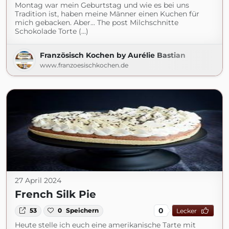
Montag war mein Geburtstag und wie es bei uns
Tradition ist, haben meine Männer einen Kuchen für
mich gebacken. Aber... The post Milchschnitte
Schokolade Torte (...)
Französisch Kochen by Aurélie Bastian
www.franzoesischkochen.de
27 April 2024
French Silk Pie
0
53
0
Speichern
Lecker
Heute stelle ich euch eine amerikanische Tarte mit