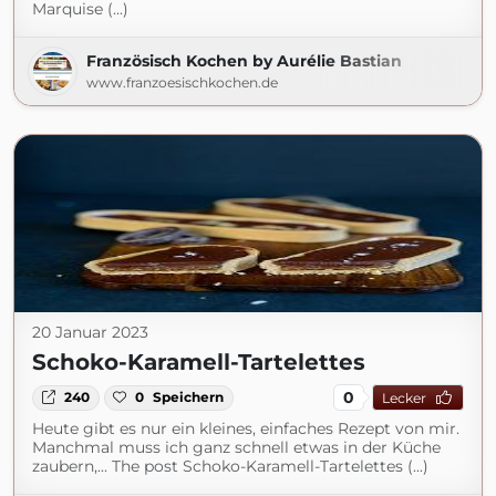
Marquise (...)
Französisch Kochen by Aurélie Bastian
www.franzoesischkochen.de
20 Januar 2023
Schoko-Karamell-Tartelettes
0
240
0
Speichern
Lecker
Heute gibt es nur ein kleines, einfaches Rezept von mir.
Manchmal muss ich ganz schnell etwas in der Küche
zaubern,... The post Schoko-Karamell-Tartelettes (...)