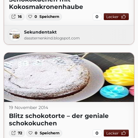
Kokosmakronenhaube
0
16
0
Speichern
Lecker
Sekundentakt
dassternenkind.blogspot.com
19 November 2014
Blitz schokotorte – der geniale
schokokuchen
0
72
0
Speichern
Lecker