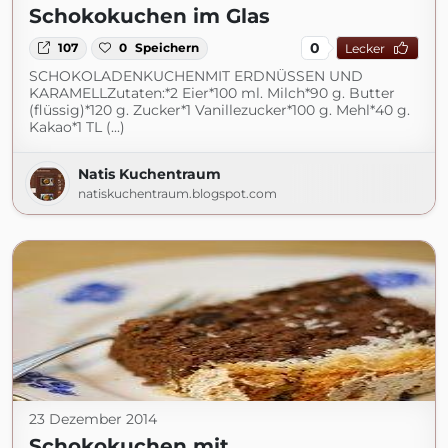
Schokokuchen im Glas
0
107
0
Speichern
Lecker
SCHOKOLADENKUCHENMIT ERDNÜSSEN UND
KARAMELLZutaten:*2 Eier*100 ml. Milch*90 g. Butter
(flüssig)*120 g. Zucker*1 Vanillezucker*100 g. Mehl*40 g.
Kakao*1 TL (...)
Natis Kuchentraum
natiskuchentraum.blogspot.com
23 Dezember 2014
Schokokuchen mit