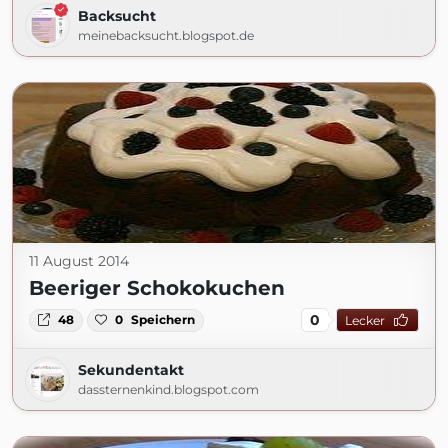
Backsucht
meinebacksucht.blogspot.de
11 August 2014
Beeriger Schokokuchen
0
48
0
Speichern
Lecker
Sekundentakt
dassternenkind.blogspot.com