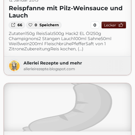
12 Januar 2015
Reispfanne mit Pilz-Weinsauce und
Lauch
0
66
0
Speichern
Lecker
Zutaten150g ReisSalz500g Hack2 EL Öl250g
Champignons2 Stangen Lauch100ml Sahne50ml
Weißwein200ml FleischbrühePfefferSaft von 1
ZitroneZubereitungReis kochen, (...)
Allerlei Rezepte und mehr
allerleirezepte.blogspot.com