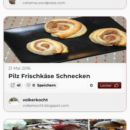
cahama.wordpress.com
21 Mai 2016
Pilz Frischkäse Schnecken
0
41
0
Speichern
Lecker
volkerkocht
volkerkocht.blogspot.com