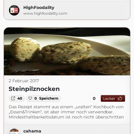
HighFoodality
www.highfoodality.com
2 Februar 2017
Steinpilznocken
0
40
0
Speichern
Lecker
Das Rezept stammt aus einem „uralten“ Kochbuch von
„Essen&Trinken“, ist aber immer noch verwendbar.
Mindesthaltbarkeitsdatum ist noch nicht überschritten
cahama