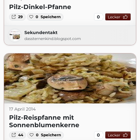
Pilz-Dinkel-Pfanne
0
29
0
Speichern
Lecker
Sekundentakt
dassternenkind.blogspot.com
17 April 2014
Pilz-Reispfanne mit
Sonnenblumenkerne
0
44
0
Speichern
Lecker