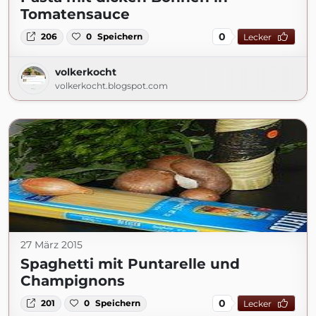
Tomatensauce
0
206
0
Speichern
Lecker
volkerkocht
volkerkocht.blogspot.com
27 März 2015
Spaghetti mit Puntarelle und
Champignons
0
201
0
Speichern
Lecker