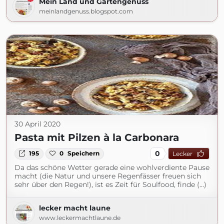
Mein Land und Gartengenuss
meinlandgenuss.blogspot.com
30 April 2020
Pasta mit Pilzen à la Carbonara
0
195
0
Speichern
Lecker
Da das schöne Wetter gerade eine wohlverdiente Pause
macht (die Natur und unsere Regenfässer freuen sich
sehr über den Regen!), ist es Zeit für Soulfood, finde (...)
lecker macht laune
www.leckermachtlaune.de