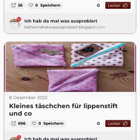
0
55
0
Speichern
Lecker
Ich hab da mal was ausprobiert
katharinahatwasausprobiert.blogspot.com
8 Dezember 2022
Kleines täschchen für lippenstift
und co
0
696
0
Speichern
Lecker
Ich hab da mal was ausprobiert