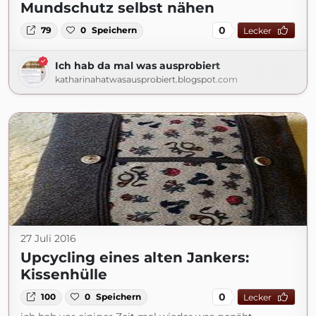
Mundschutz selbst nähen
0
79
0
Speichern
Lecker
Ich hab da mal was ausprobiert
katharinahatwasausprobiert.blogspot.com
27 Juli 2016
Upcycling eines alten Jankers:
Kissenhülle
0
100
0
Speichern
Lecker