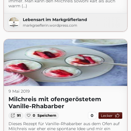
immer. Man kann den Milchreis sowohl kalt als auch
warm (...)
Lebensart im Markgräflerland
markgraeflerin.wordpress.com
9 Mai 2019
Milchreis mit ofengeröstetem
Vanille-Rhabarber
0
91
0
Speichern
Lecker
Dieses Rezept für Vanille–Rhabarber aus dem Ofen auf
Milchreis war eher eine spontane Idee und mir ein