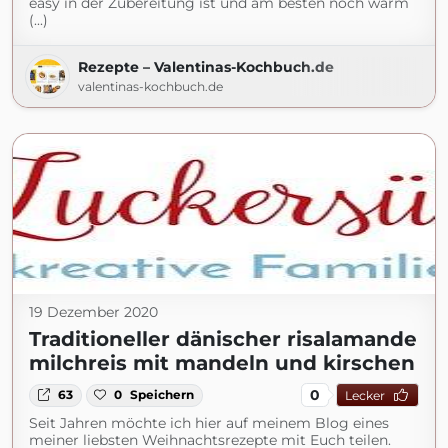
easy in der Zubereitung ist und am besten noch warm
(...)
Rezepte – Valentinas-Kochbuch.de
valentinas-kochbuch.de
19 Dezember 2020
Traditioneller dänischer risalamande
milchreis mit mandeln und kirschen
0
63
0
Speichern
Lecker
Seit Jahren möchte ich hier auf meinem Blog eines
meiner liebsten Weihnachtsrezepte mit Euch teilen.