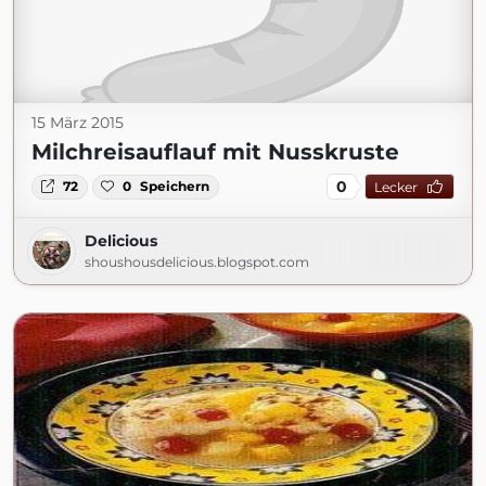
15 März 2015
Milchreisauflauf mit Nusskruste
0
72
0
Speichern
Lecker
Delicious
shoushousdelicious.blogspot.com