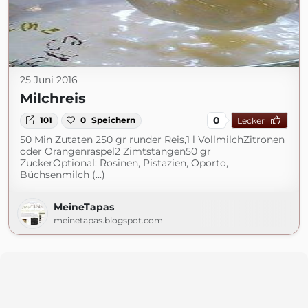
25 Juni 2016
Milchreis
0
101
0
Speichern
Lecker
50 Min Zutaten 250 gr runder Reis,1 l VollmilchZitronen
oder Orangenraspel2 Zimtstangen50 gr
ZuckerOptional: Rosinen, Pistazien, Oporto,
Büchsenmilch (...)
MeineTapas
meinetapas.blogspot.com