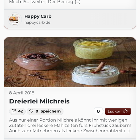
Milch 15... [weiter] Der Beitrag (...)
Happy Carb
happycarb.de
8 April 2018
Dreierlei Milchreis
0
42
0
Speichern
Lecker
Aus nur einer Portion Milchreis könnt ihr mit wenigen
Zutaten drei leckere Mahlzeiten fürs Frühstück zaubern!
Auch zum Mitnehmen als leckere Zwischenmahlzeit (...)