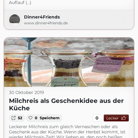
Auflauf (...)
Dinner4Friends
www.dinner4friends.de
30 Oktober 2019
Milchreis als Geschenkidee aus der
Küche
0
52
0
Speichern
Lecker
Leckerer Milchreis zum gleich Vernaschen oder als
Geschenk aus der Küche. Wenn der Herbst kommt, ist
wieder Milchreis-Zeit! Wir lieben es, den noch heißen