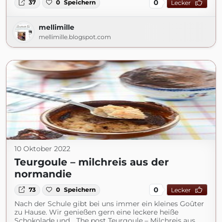
0
37
0
Speichern
Lecker
mellimille
mellimille.blogspot.com
10 Oktober 2022
Teurgoule – milchreis aus der
normandie
0
73
0
Speichern
Lecker
Nach der Schule gibt bei uns immer ein kleines Goûter
zu Hause. Wir genießen gern eine leckere heiße
Schokolade und... The post Teurgoule – Milchreis aus