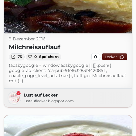
9 Dezember 2016
Milchreisauflauf
0
73
0
Speichern
Lecker
(adsbygoogle = window.adsbygoogle || []).push({
google_ad_client: "ca-pub-9696328319420851",
enable_page_level_ads: true }); fluffiger Milchreisauflauf
mit (...)
Lust auf Lecker
lustauflecker.blogspot.com