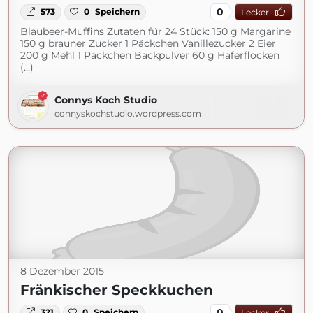
0
573
0
Speichern
Lecker
Blaubeer-Muffins Zutaten für 24 Stück: 150 g Margarine
150 g brauner Zucker 1 Päckchen Vanillezucker 2 Eier
200 g Mehl 1 Päckchen Backpulver 60 g Haferflocken
(...)
Connys Koch Studio
connyskochstudio.wordpress.com
8 Dezember 2015
Fränkischer Speckkuchen
0
321
0
Speichern
Lecker