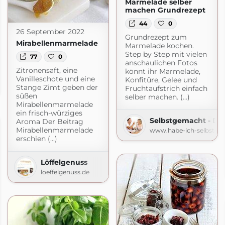
Marmelade selber
machen Grundrezept
44
0
26 September 2022
Grundrezept zum
Mirabellenmarmelade
Marmelade kochen.
Step by Step mit vielen
77
0
anschaulichen Fotos
Zitronensaft, eine
könnt ihr Marmelade,
 - kreativer Familienblog und Reiseblog ♥
Vanilleschote und eine
Konfitüre, Gelee und
Stange Zimt geben der
Fruchtaufstrich einfach
el.de
süßen
selber machen. (...)
Mirabellenmarmelade
ein frisch-würziges
Selbstgemacht - De
Aroma Der Beitrag
Mirabellenmarmelade
www.habe-ich-selbstge
erschien (...)
Löffelgenuss
loeffelgenuss.de