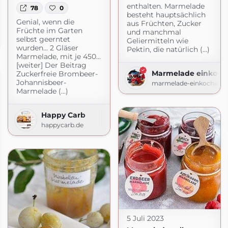
enthalten. Marmelade
78
0
besteht hauptsächlich
Genial, wenn die
aus Früchten, Zucker
Früchte im Garten
ohne Thermomix
und manchmal
selbst geerntet
Geliermitteln wie
t.com
wurden… 2 Gläser
Pektin, die natürlich (...)
Marmelade, mit je 450...
[weiter] Der Beitrag
Marmelade einkoch
Zuckerfreie Brombeer-
Johannisbeer-
marmelade-einkochen.d
Marmelade (...)
Happy Carb
happycarb.de
5 Juli 2023