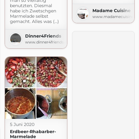
man so vielfältig
benutzten. Diesmal
Madame Cuisine
habe ich Zwetschgen
Marmelade selbst
www.madamecuisine.d
gemacht. Alles was (...)
Dinner4Friends
www.dinner4friends.de
chen
.de
5 Juni 2020
Erdbeer-Rhabarber-
Marmelade