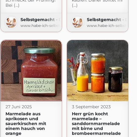
schmeckt der Frühling!
kaufen. Daher solltet ihr
Bei (...)
(...)
Selbstgemacht - Der Foodblog
Selbstgemacht - Der 
gspot.com
www.habe-ich-selbstgemacht.de
www.habe-ich-selbstgema
27 Juni 2025
3 September 2023
Marmelade aus
Herr grün kocht
aprikosen und
marmelade –
sauerkirschen mit
sanddornmarmelade
einem hauch von
mit birne und
orange
brombeermarmelade