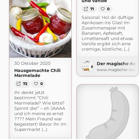
und vanille
71
0
Saisonal: Hol dir duftige
Aprikosen ins Glas! Im
Zusammenspiel mit
Bananen, Apfelsaft,
Limettensaft und etwas
Vanille ergibt sich eine
cremige, köstliche, (...)
30 Oktober 2020
Der magische Kes
www.magischer-kesse
Hausgemachte Chili
Marmelade
72
0
Ihr denkt jetzt
bestimmt “Chili
Marmelade? Wie bitte?
Spinnt die!” – oh JAAAA
und ich meine es ernst
???? Mein Freund war
begeistert! Bevor ihr im
Supermarkt (...)