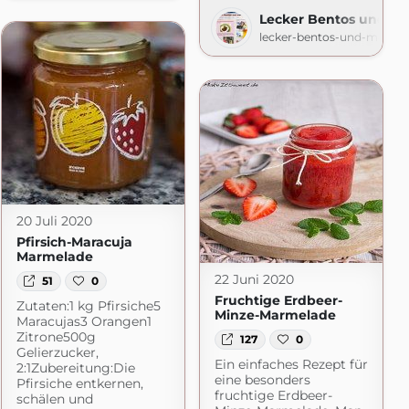
Lecker Bentos und m
lecker-bentos-und-mehr.b
e
20 Juli 2020
Pfirsich-Maracuja
Marmelade
22 Juni 2020
51
0
Fruchtige Erdbeer-
Zutaten:1 kg Pfirsiche5
Minze-Marmelade
Maracujas3 Orangen1
Zitrone500g
127
0
Gelierzucker,
Ein einfaches Rezept für
2:1Zubereitung:Die
eine besonders
Pfirsiche entkernen,
fruchtige Erdbeer-
schälen und