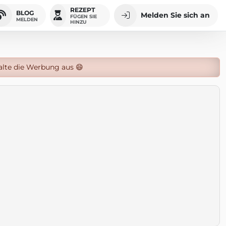
REZEPT
BLOG
Melden Sie sich an
FÜGEN SIE
MELDEN
HINZU
alte die Werbung aus 😄