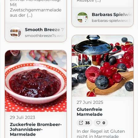
Rezepte (...)
Mit
Zwetschgenmarmelade
Barbaras Spielwiese
aus der (...)
barbaras-spielwiese.blo
Smooth Breeze 7's | Lizerls Schmankerlblog
smoothbreeze7s.wordpress.com
27 Juni 2025
Glutenfreie
Marmelade
29 Juli 2023
35
0
Zuckerfreie Brombeer-
Johannisbeer-
In der Regel ist Gluten
Marmelade
nicht in Marmelade