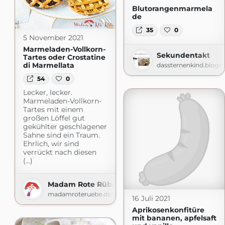
Blutorangenmarmela
de
35
0
5 November 2021
Marmeladen-Vollkorn-
Sekundentakt
Tartes oder Crostatine
di Marmellata
dassternenkind.blogs
54
0
Lecker, lecker.
Marmeladen-Vollkorn-
Tartes mit einem
großen Löffel gut
gekühlter geschlagener
Sahne sind ein Traum.
Ehrlich, wir sind
verrückt nach diesen
(...)
Madam Rote Rübe
madamroteruebe.de
16 Juli 2021
Aprikosenkonfitüre
mit bananen, apfelsaft