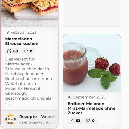
19 Februar 2021
Marmeladen
Streuselkuchen
80
0
Das Rezept für
Marmeladen-
Streuselkuchen der in
Hamburg lebenden
Kochbuchautorin Anna
Walz hat uns in
zweierlei Hinsicht
überzeugt:
16 September 2020
geschmacklich und als
(...)
Erdbeer-Melonen-
Minz-Marmelade ohne
Zucker
Rezepte – Valentinas-Kochbuch.de
62
0
valentinas-kochbuch.de