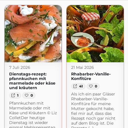
7 Juli 2026
21 Mai 2026
Dienstags-rezept:
Rhabarber-Vanille-
pfannkuchen mit
Konfitüre
marmelade oder käse
41
0
und kräutern
Als ich ein paar Gläser
1
0
Rhabarber-Vanille-
Pfannkuchen mit
Konfitüre für meine
Marmelade oder mit
Mutter gekocht habe,
Käse und Kräutern © Liz
fiel mir auf, dass das
ColletDer heutige
Rezept noch gar nicht
Dienstag ist wieder
auf dem Blog ist. Die
einmal Mehlspeisentag.