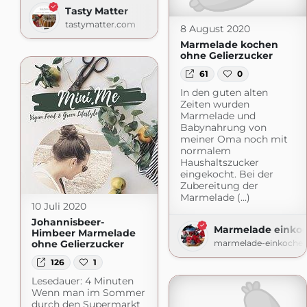
Tasty Matter
tastymatter.com
8 August 2020
Marmelade kochen
ohne Gelierzucker
61
0
In den guten alten
Zeiten wurden
Marmelade und
Babynahrung von
meiner Oma noch mit
normalem
Haushaltszucker
eingekocht. Bei der
Zubereitung der
Marmelade (...)
10 Juli 2020
Johannisbeer-
Marmelade einko
Himbeer Marmelade
ohne Gelierzucker
marmelade-einkochen
126
1
Lesedauer: 4 Minuten
Wenn man im Sommer
durch den Supermarkt