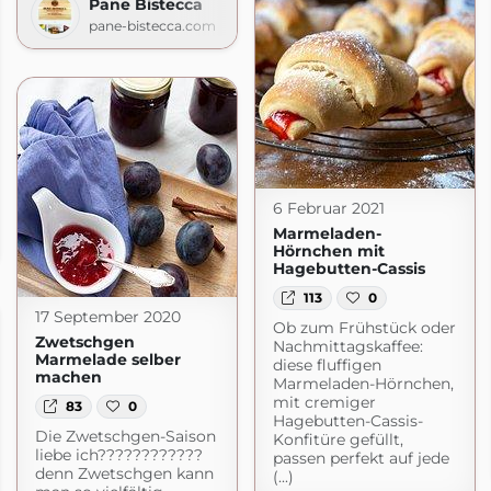
Pane Bistecca
pane-bistecca.com
6 Februar 2021
sel
Marmeladen-
l.de
Hörnchen mit
Hagebutten-Cassis
113
0
17 September 2020
Ob zum Frühstück oder
Zwetschgen
Nachmittagskaffee:
Marmelade selber
diese fluffigen
machen
Marmeladen-Hörnchen,
mit cremiger
83
0
Hagebutten-Cassis-
Die Zwetschgen-Saison
Konfitüre gefüllt,
liebe ich????????????
passen perfekt auf jede
denn Zwetschgen kann
(...)