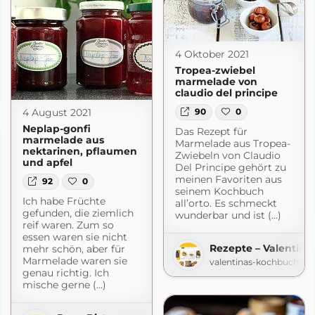
4 Oktober 2021
Tropea-zwiebel
marmelade von
pot.com
claudio del principe
4 August 2021
90
0
Neplap-gonfi
Das Rezept für
marmelade aus
Marmelade aus Tropea-
nektarinen, pflaumen
Zwiebeln von Claudio
und apfel
Del Principe gehört zu
meinen Favoriten aus
92
0
seinem Kochbuch
Ich habe Früchte
all’orto. Es schmeckt
gefunden, die ziemlich
wunderbar und ist (...)
reif waren. Zum so
essen waren sie nicht
Rezepte – Valentin
mehr schön, aber für
Marmelade waren sie
valentinas-kochbuch.de
genau richtig. Ich
mische gerne (...)