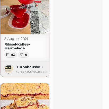
5 August 2021
Ribisel-Kaffee-
Marmelade
83
0
Turbohausfrau
turbohausfrau.blogspot.com
as-Kochbuch.de