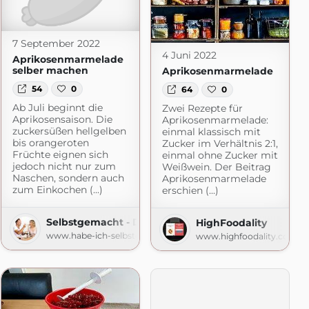
7 September 2022
4 Juni 2022
Aprikosenmarmelade
selber machen
Aprikosenmarmelade
54
0
64
0
Ab Juli beginnt die
Zwei Rezepte für
Aprikosensaison. Die
Aprikosenmarmelade:
zuckersüßen hellgelben
einmal klassisch mit
bis orangeroten
Zucker im Verhältnis 2:1,
Früchte eignen sich
einmal ohne Zucker mit
r Foodblog
jedoch nicht nur zum
Weißwein. Der Beitrag
Naschen, sondern auch
Aprikosenmarmelade
macht.de
zum Einkochen (...)
erschien (...)
Selbstgemacht - Der Foodblog
HighFoodality
www.habe-ich-selbstgemacht.de
www.highfoodality.com