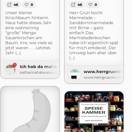
46
0
46
0
Unser kleiner
Herr Grün kocht
Kirschbaum hinterm
Marmelade –
Haus hatte dieses Jahr
Sanddornmarmelade
eine wahnsinnig
mit Birne – ganz
"große" Menge
einfach Das
Sauerkirschen am
Marmeladenkochen
en
Baum. Irre, wie viele es
habe ich eigentlich spät
jetzt waren . . . Letztes
für mich entdeckt. Der
e
Jahr (...)
Umweg kam eher über
(...)
Ich hab da mal was ausprobiert
www.herrgruenkocht
katharinahatwasausprobiert.blogspot.com
www.herrgruenkocht.de