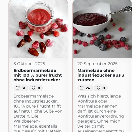
3 Oktober 2025
20 September 2025
Erdbeermarmelade
Marmelade ohne
mit 100 % purer frucht
industriezucker aus 3
ohne industriezucker
zutaten
31
0
24
0
Erdbeermarmelade
Was sich hierzulande
ohne Industriezucker.
Konfitüre oder
100 % pure Frucht trifft
Marmelade nennen
auf natürliche Süße von
darf, ist durch eine
Datteln. Die
Konfitürenverordnung
Waldbeeren-
geregelt. Ohne mich
Marmelade, ebenfalls
weiter damit
nur gesüßt mit Datteln,
auseinandergesetzt zu