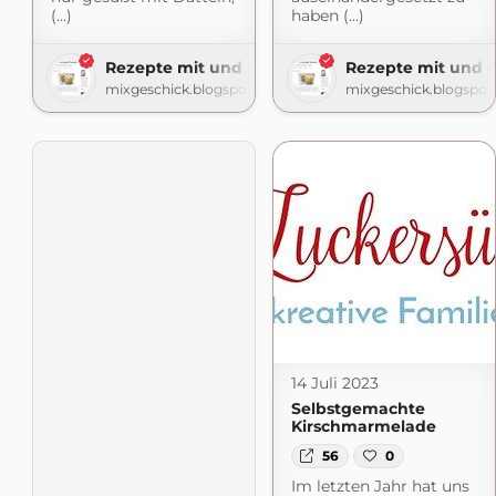
(...)
haben (...)
Rezepte mit und ohne Thermomix
Rezepte mit und 
mixgeschick.blogspot.com
mixgeschick.blogspo
14 Juli 2023
Selbstgemachte
Kirschmarmelade
56
0
Im letzten Jahr hat uns