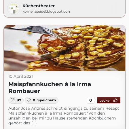
Küchentheater
korneliaseipel.blogspot.com
10 April 2021
Maispfannkuchen à la Irma
Rombauer
0
97
0
Speichern
Lecker
Autor José Andrés schreibt eingangs zu seinem Rezept
Maispfannkuchen à la Irma Rombauer: "Von den
unzähligen bei mir zu Hause stehenden Kochbüchern
gehört das (...)