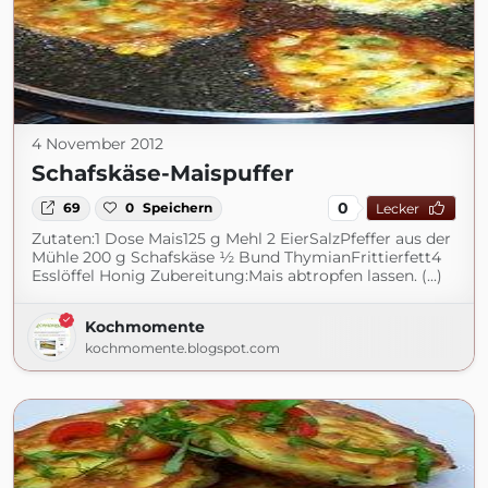
4 November 2012
Schafskäse-Maispuffer
0
69
0
Speichern
Lecker
Zutaten:1 Dose Mais125 g Mehl 2 EierSalzPfeffer aus der
Mühle 200 g Schafskäse ½ Bund ThymianFrittierfett4
Esslöffel Honig Zubereitung:Mais abtropfen lassen. (...)
Kochmomente
kochmomente.blogspot.com