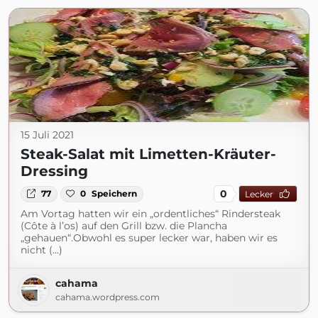
15 Juli 2021
Steak-Salat mit Limetten-Kräuter-
Dressing
0
77
0
Speichern
Lecker
Am Vortag hatten wir ein „ordentliches“ Rindersteak
(Côte à l’os) auf den Grill bzw. die Plancha
„gehauen“.Obwohl es super lecker war, haben wir es
nicht (...)
cahama
cahama.wordpress.com