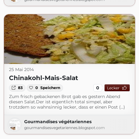
25 Mai 2014
Chinakohl-Mais-Salat
0
83
0
Speichern
Lecker
Zum frisch gebackenen Brot gab es gestern Abend
diesen Salat.Der ist eigentlich total simpel, aber
trotzdem so wahnsinnig lecker, dass er einen Post (...)
Gourmandises végétariennes
gourmandisesvegetariennes.blogspot.com