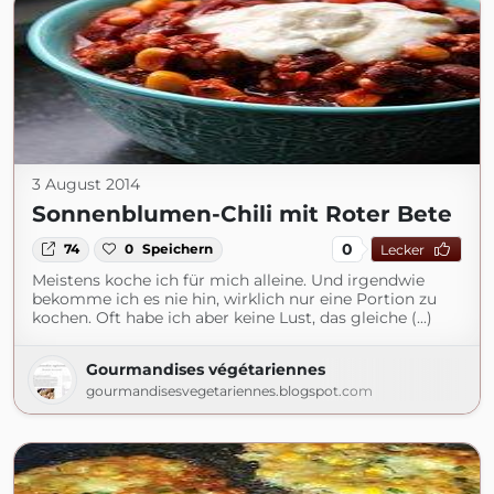
3 August 2014
Sonnenblumen-Chili mit Roter Bete
0
74
0
Speichern
Lecker
Meistens koche ich für mich alleine. Und irgendwie
bekomme ich es nie hin, wirklich nur eine Portion zu
kochen. Oft habe ich aber keine Lust, das gleiche (...)
Gourmandises végétariennes
gourmandisesvegetariennes.blogspot.com