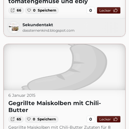
tomatengemüse und ebly
0
66
0
Speichern
Lecker
Sekundentakt
dassternenkind.blogspot.com
6 Januar 2015
Gegrillte Maiskolben mit Chili-
Butter
0
65
0
Speichern
Lecker
Gegrillte Maiskolben mit Chili-Butter Zutaten für 8