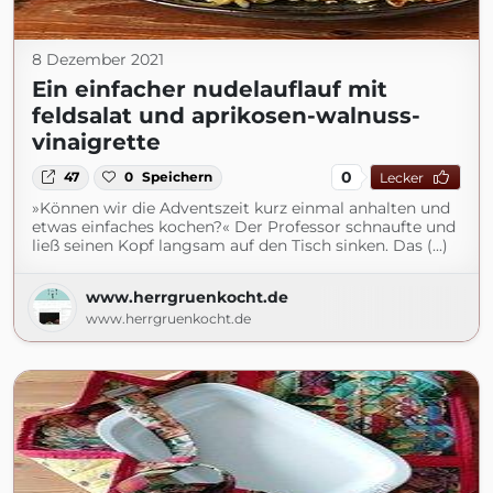
8 Dezember 2021
Ein einfacher nudelauflauf mit
feldsalat und aprikosen-walnuss-
vinaigrette
0
47
0
Speichern
Lecker
»Können wir die Adventszeit kurz einmal anhalten und
etwas einfaches kochen?« Der Professor schnaufte und
ließ seinen Kopf langsam auf den Tisch sinken. Das (...)
www.herrgruenkocht.de
www.herrgruenkocht.de