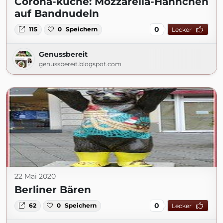
Corona-küche: Mozzarella-Hähnchen
auf Bandnudeln
0
115
0
Speichern
Lecker
Genussbereit
genussbereit.blogspot.com
22 Mai 2020
Berliner Bären
0
62
0
Speichern
Lecker