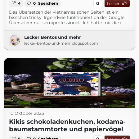
0
4
0
Speichern
Lecker
Das Übersetzen der vietnamesischen Seiten ist ein
bisschen tricky. Irgendwie funktioniert da der Google
Übersetzer nur semiprofessionell. Ich hatte mir die (...)
Lecker Bentos und mehr
lecker-bentos-und-mehr.blogspot.com
10 Oktober 2025
Kikis schokoladenkuchen, kodama-
baumstammtorte und papiervögel
0
9
0
Speichern