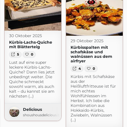
30 Oktober 2025
29 Oktober 2025
Kürbis-Lachs-Quiche
mit Blätterteig
Kürbisspalten mit
schafskäse und
5
0
walnüssen aus dem
airfryer
Lust auf eine super
leckere Kürbis-Lachs-
4
0
Quiche? Dann lies jetzt
Kürbis mit Schafskäse
unbedingt weiter. Die
aus der
Quiche schmeckt
de
Heißluftfritteuse ist für
sowohl warm, als auch
mich echtes
kalt – du kannst sie am
Wohlfühlessen im
nächsten (...)
Herbst. Ich liebe die
Kombination aus
Delicious
Hokkaido-Kürbis,
Zwiebeln, Walnüssen
shoushousdelicious.blogspot.com
(...)