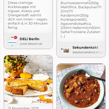
Diese cremige
Buchweizenmehl200g
Kürbissuppe mit
Mehl1Pck. Backpulver1Tl
Ingwer, Kokos und
Zimt1Tl
nas-Kochbuch.de
Orangensaft wärmt
Kardamom250g
dich von innen – vegan,
Kürbispüree5EL
de
einfach & in 30 Minuten
Agavendicksaftca.
fertig.
200ml Hafermilch50ml
SelterTrockene Zutaten
(...)
DELi Berlin
cook-bloom.de
Sekundentakt
dassternenkind.blogspo
21 November 2025