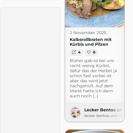
2 November 2025
Kalbsrollbraten mit
Kürbis und Pilzen
4
0
Bisher gab es bei uns
recht wenig Kürbis,
dafür das der Herbst ja
schon fast vorbei ist
aber das wird jetzt
nachgeholt. Auf dem
Markt hatte ich dann
auch noch (...)
Lecker Bentos und m
lecker-bentos-und-mehr.b