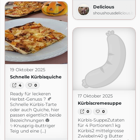
Delicious
shoushousdelicious.blo
19 Oktober 2025
Schnelle Kürbisquiche
4
0
Ready für leckeren
17 Oktober 2025
Herbst-Genuss ? 🍂
Kürbiscremesuppe
Schnelle Kürbis-Tarte
oder auch Quiche, hier
0
0
passen eigentlich beide
Kürbis-SuppeZutaten
Bezeichnungen 🎃
logspot.com
für 4 Portionen:1 kg
✨Knusprig-buttriger
Kürbis2 mittelgrosse
Teig und eine (...)
Zwiebeln40 g Butter