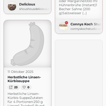
oder Margarine1000 ml
Delicious
Hühnerbrühe (Instant)1
Becher Sahne (200
shoushousdelicious.blogspot.com
g)Salzweisser (...)
Connys Koch Studio
connyskochstudio.word
11 Oktober 2025
Herbstliche Linsen-
Kürbissuppe
23
0
Herbstliche Linsen-
Kürbis-SuppeZutaten
für 4 Portionen:250 g
io
Linsen1 Zwiebel1 Bund