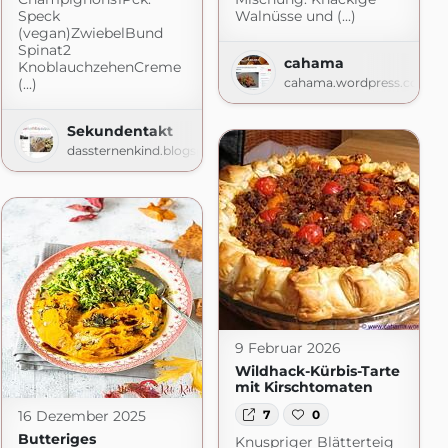
Speck
Walnüsse und (...)
(vegan)ZwiebelBund
Spinat2
cahama
KnoblauchzehenCreme
(...)
cahama.wordpress.com
t.com
Sekundentakt
dassternenkind.blogspot.com
9 Februar 2026
Wildhack-Kürbis-Tarte
mit Kirschtomaten
7
0
16 Dezember 2025
Butteriges
Knuspriger Blätterteig