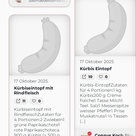
dasmaedelvomland.blogspot.com
17 Oktober 2025
Kürbis Eintopf
10
0
17 Oktober 2025
Kürbis-EintopfZutaten
Kürbiseintopf mit
für 4 Portionen:1 kg
Rindfleisch
Kürbis200 g Crème
fraîche1 Tasse Milch1
11
0
Teel. Salz1 Messerspitze
Kürbiseintopf mit
weisser Pfeffer1 Prise
RindfleischZutaten für
Muskatnuss1 ½ Tassen
4 Portionen:2 Zwiebeln1
(...)
grüne Paprikaschote1
rote Paprikaschoteca.
900 g Kürbis (= 500 g
Connys Koch Stud