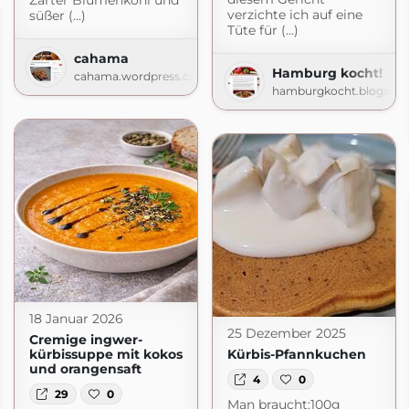
Zarter Blumenkohl und
verzichte ich auf eine
süßer (...)
Tüte für (...)
cahama
Hamburg kocht!
cahama.wordpress.com
hamburgkocht.blogspo
18 Januar 2026
25 Dezember 2025
Cremige ingwer-
kürbissuppe mit kokos
Kürbis-Pfannkuchen
und orangensaft
4
0
29
0
Man braucht:100g