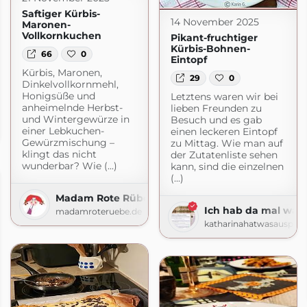
Saftiger Kürbis-
14 November 2025
Maronen-
Vollkornkuchen
Pikant-fruchtiger
Kürbis-Bohnen-
66
0
Eintopf
Kürbis, Maronen,
29
0
Dinkelvollkornmehl,
Honigsüße und
Letztens waren wir bei
anheimelnde Herbst-
lieben Freunden zu
e
und Wintergewürze in
Besuch und es gab
einer Lebkuchen-
einen leckeren Eintopf
Gewürzmischung –
zu Mittag. Wie man auf
klingt das nicht
der Zutatenliste sehen
wunderbar? Wie (...)
kann, sind die einzelnen
(...)
Madam Rote Rübe
Ich hab da mal was 
madamroteruebe.de
katharinahatwasausprob