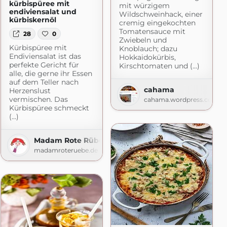
kürbispüree mit
mit würzigem
endiviensalat und
Wildschweinhack, einer
kürbiskernöl
cremig eingekochten
Tomatensauce mit
28
0
Zwiebeln und
Kürbispüree mit
Knoblauch; dazu
Endiviensalat ist das
Hokkaidokürbis,
perfekte Gericht für
Kirschtomaten und (...)
alle, die gerne ihr Essen
auf dem Teller nach
cahama
Herzenslust
vermischen. Das
cahama.wordpress.com
Kürbispüree schmeckt
t.com
(...)
Madam Rote Rübe
madamroteruebe.de