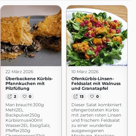
22 März 2026
10 März 2026
Überbackene Kürbis-
Ofenkürbis-Linsen-
Pfannkuchen mit
Feldsalat mit Walnuss
Pilzfüllung
und Granatapfel
2
0
13
0
Man braucht:300g
Dieser Salat kombiniert
Mehl2EL
ofengerösteten Kürbis
Backpulver250g
mit zarten roten Linsen
Kürbismus400ml
und frischem Feldsalat
Wasser2EL EssigSalz,
zu einer wunderbar
Pfeffer250g
ausgewogenen
Champignons1Pck.
Mischung. Knackige