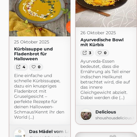
26 Oktober 2025
Ayurvedische Bowl
25 Oktober 2025
mit Kürbis
Kürbissuppe und
3
0
Fladenbrot für
Halloween
Ayurveda-Essen
bedeutet, dass die
4
0
Ernährung als Teil einer
Eine einfache und
indischen Heilkunst
schnelle Kürbissuppe,
betrachtet wird, die auf
dazu ein knuspriges
das innere
Fladenbrot mit
Gleichgewicht abzielt.
Gruselgesicht –
Dabei werden die (...)
perfekte Rezepte für
deinen Halloween-
Schmaus!Kennt ihr den
Delicious
World (...)
shoushousdelicious.b
Das Mädel vom Land