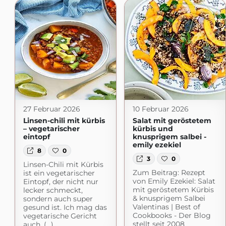
27 Februar 2026
10 Februar 2026
Linsen-chili mit kürbis
Salat mit geröstetem
– vegetarischer
kürbis und
eintopf
knusprigem salbei -
emily ezekiel
8
0
3
0
Linsen-Chili mit Kürbis
Zum Beitrag: Rezept
ist ein vegetarischer
von Emily Ezekiel: Salat
Eintopf, der nicht nur
mit geröstetem Kürbis
lecker schmeckt,
& knusprigem Salbei
sondern auch super
Valentinas | Best of
gesund ist. Ich mag das
Cookbooks - Der Blog
vegetarische Gericht
stellt seit 2008
auch, (...)