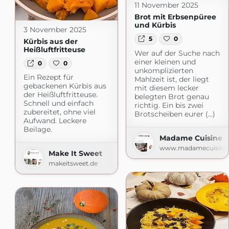
11 November 2025
Brot mit Erbsenpüree
und Kürbis
3 November 2025
5
0
Kürbis aus der
Heißluftfritteuse
Wer auf der Suche nach
einer kleinen und
0
0
unkomplizierten
Ein Rezept für
Mahlzeit ist, der liegt
gebackenen Kürbis aus
mit diesem lecker
der Heißluftfritteuse.
belegten Brot genau
Schnell und einfach
richtig. Ein bis zwei
zubereitet, ohne viel
Brotscheiben eurer (...)
Aufwand. Leckere
Beilage.
Madame Cuisine
www.madamecuisine.
Make It Sweet
makeitsweet.de