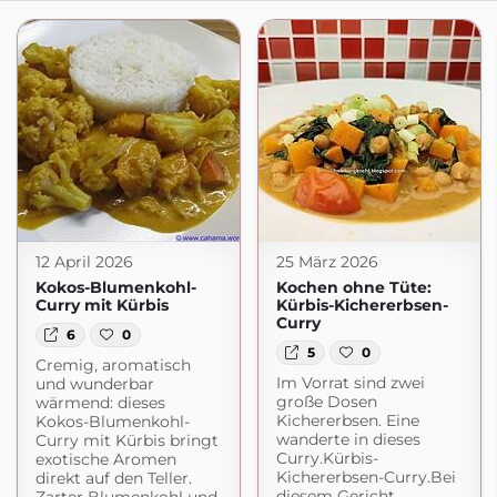
12 April 2026
25 März 2026
Kokos-Blumenkohl-
Kochen ohne Tüte:
Curry mit Kürbis
Kürbis-Kichererbsen-
Curry
6
0
5
0
Cremig, aromatisch
Im Vorrat sind zwei
und wunderbar
große Dosen
wärmend: dieses
Kichererbsen. Eine
Kokos-Blumenkohl-
wanderte in dieses
Curry mit Kürbis bringt
Curry.Kürbis-
exotische Aromen
Kichererbsen-Curry.Bei
direkt auf den Teller.
diesem Gericht