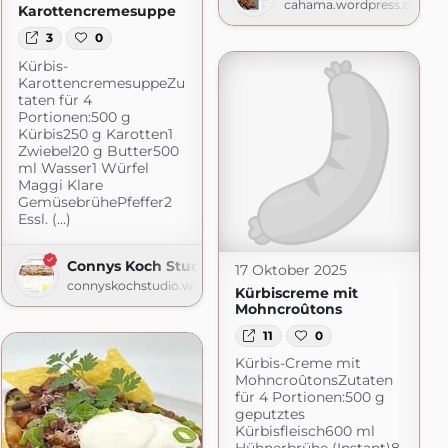
cahama.wordpress.com
Karottencremesuppe
3
0
Kürbis-
KarottencremesuppeZu
taten für 4
Portionen:500 g
press.com
Kürbis250 g Karotten1
Zwiebel20 g Butter500
ml Wasser1 Würfel
Maggi Klare
GemüsebrühePfeffer2
Essl. (...)
Connys Koch Studio
17 Oktober 2025
connyskochstudio.wordpress.com
Kürbiscreme mit
Mohncroûtons
11
0
Kürbis-Creme mit
MohncroûtonsZutaten
für 4 Portionen:500 g
geputztes
Kürbisfleisch600 ml