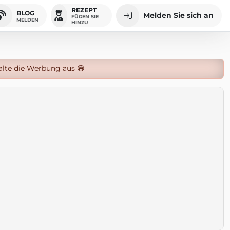
REZEPT
BLOG
Melden Sie sich an
FÜGEN SIE
MELDEN
HINZU
alte die Werbung aus 😄