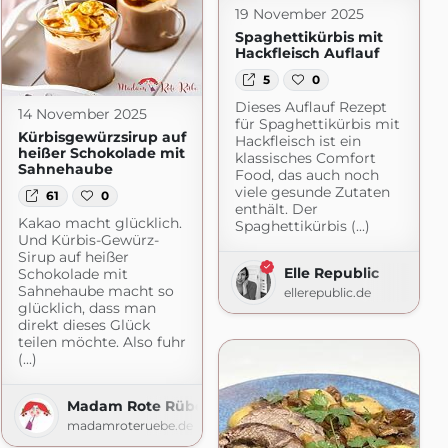
19 November 2025
Spaghettikürbis mit
Hackfleisch Auflauf
5
0
Dieses Auflauf Rezept
14 November 2025
für Spaghettikürbis mit
Kürbisgewürzsirup auf
Hackfleisch ist ein
heißer Schokolade mit
klassisches Comfort
Sahnehaube
Food, das auch noch
viele gesunde Zutaten
61
0
enthält. Der
Kakao macht glücklich.
Spaghettikürbis (...)
Und Kürbis-Gewürz-
Sirup auf heißer
Elle Republic
Schokolade mit
Sahnehaube macht so
ellerepublic.de
ausprobiert
glücklich, dass man
direkt dieses Glück
iert.blogspot.com
teilen möchte. Also fuhr
(...)
Madam Rote Rübe
madamroteruebe.de