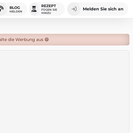
REZEPT
BLOG
Melden Sie sich an
FÜGEN SIE
MELDEN
HINZU
alte die Werbung aus 😄