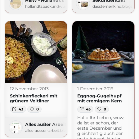
HBW - Hollandt's Back- und Wurstwaren
Sekundentakt
hollandtsbackundwurstwaren.blogspot.com
dassternenkind.blogspo
.com
12 November 2013
1 Dezember 2019
Schinkenfleckerl mit
Eggnog-Gugelhupf
grünem Veltliner
mit cremigem Kern
43
0
43
0
Hallo Ihr Lieben, wow,
da ist er schon, der
Alles außer Arbeit
erste Dezember und
alles-ausser-arbeit.blogspot.com
gleichzeitig auch der
erste Advent. Hinter