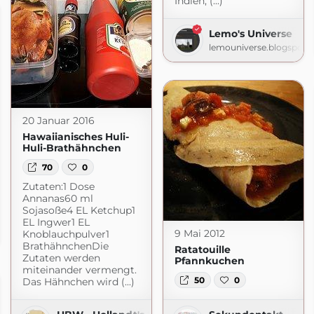
Indien, (...)
Lemo's Universe
lemouniverse.blogspot.
20 Januar 2016
Hawaiianisches Huli-
Huli-Brathähnchen
70
0
Zutaten:1 Dose
Annanas60 ml
Sojasoße4 EL Ketchup1
EL Ingwer1 EL
9 Mai 2012
Knoblauchpulver1
ogspot.com
BrathähnchenDie
Ratatouille
Zutaten werden
Pfannkuchen
miteinander vermengt.
50
0
Das Hähnchen wird (...)