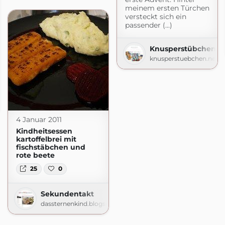
meinem ersten Türchen
versteckt sich ein
passender (...)
Knusperstübchen
knusperstuebchen.net
.com
4 Januar 2011
Kindheitsessen
kartoffelbrei mit
fischstäbchen und
rote beete
25
0
Sekundentakt
dassternenkind.blogspot.com