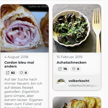
4 August 2018
15 Februar 2019
Cordon bleu mal
Achatschnecken
anders
76
0
82
0
Auf der Suche nach
volkerkocht
immer Neuem, bin ich
volkerkocht.blogspot.com
auf dieses Rezept
gestoßen. Eigentlich
ganz simple, aber
extrem lecker. Eigenen
Ideen zum Füllen sind