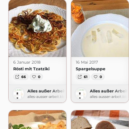
6 Januar 2018
16 Mai 2017
Rösti mit Tzatziki
Spargelsuppe
66
0
61
0
Alles außer Arbeit
Alles außer Arbeit
alles-ausser-arbeit.blogspot.com
alles-ausser-arbeit.bl