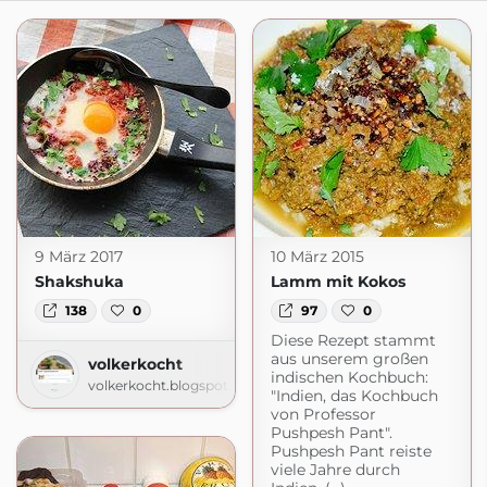
9 März 2017
10 März 2015
Shakshuka
Lamm mit Kokos
138
0
97
0
Diese Rezept stammt
aus unserem großen
volkerkocht
indischen Kochbuch:
volkerkocht.blogspot.com
"Indien, das Kochbuch
von Professor
Pushpesh Pant".
Pushpesh Pant reiste
viele Jahre durch