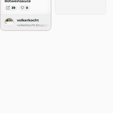
Rotweinsauce
39
0
volkerkocht
volkerkocht.blogspot.com