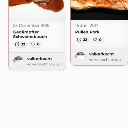
23 Dezember 2015
16 Juni 2017
Gedämpfter
Pulled Pork
Schweinebauch
32
0
32
0
volkerkocht
volkerkocht
volkerkocht.blogspot
volkerkocht.blogspot.com