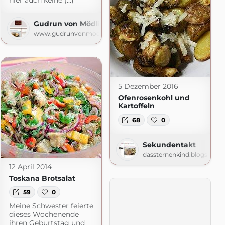
hier auch keine (...)
Gudrun von Mödling
www.gudrunvonmoedling.at
com
5 Dezember 2016
Ofenrosenkohl und
Kartoffeln
68
0
Sekundentakt
dassternenkind.blogspot.
12 April 2014
Toskana Brotsalat
59
0
Meine Schwester feierte
dieses Wochenende
ihren Geburtstag und