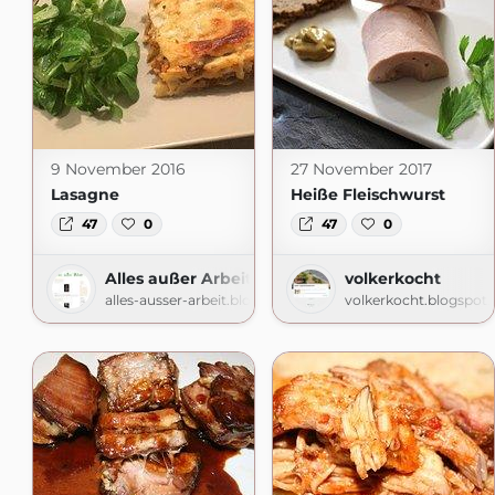
9 November 2016
27 November 2017
Lasagne
Heiße Fleischwurst
47
0
47
0
Alles außer Arbeit
volkerkocht
alles-ausser-arbeit.blogspot.com
volkerkocht.blogspot