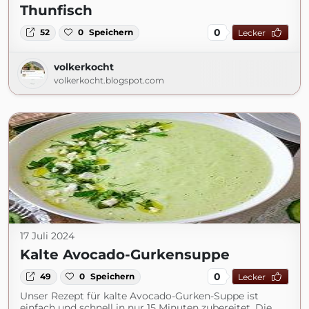
Thunfisch
0
52
0
Speichern
Lecker
volkerkocht
volkerkocht.blogspot.com
17 Juli 2024
Kalte Avocado-Gurkensuppe
0
49
0
Speichern
Lecker
Unser Rezept für kalte Avocado-Gurken-Suppe ist
einfach und schnell in nur 15 Minuten zubereitet. Die