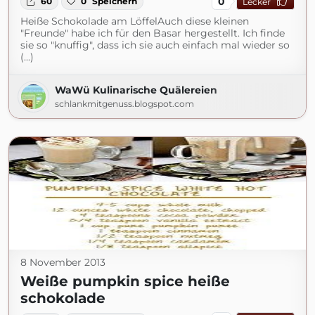
0
60
0
Speichern
Lecker
Heiße Schokolade am LöffelAuch diese kleinen
"Freunde" habe ich für den Basar hergestellt. Ich finde
sie so "knuffig", dass ich sie auch einfach mal wieder so
(...)
WaWü Kulinarische Quälereien
schlankmitgenuss.blogspot.com
8 November 2013
Weiße pumpkin spice heiße
schokolade