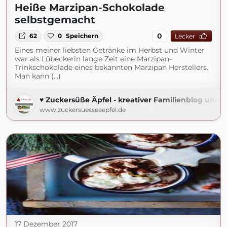
Heiße Marzipan-Schokolade
selbstgemacht
0
62
0
Speichern
Lecker
Eines meiner liebsten Getränke im Herbst und Winter
war als Lübeckerin lange Zeit eine Marzipan-
Trinkschokolade eines bekannten Marzipan Herstellers.
Man kann (...)
♥ Zuckersüße Äpfel - kreativer Familienblog und R
www.zuckersuesseaepfel.de
17 Dezember 2017