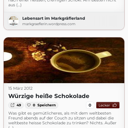
nach einer heissen, cremigen Schoki. Am besten nicht
aus (...)
Lebensart im Markgräflerland
markgraeflerin.wordpress.com
15 März 2012
Würzige heiße Schokolade
0
49
0
Speichern
Lecker
Was gibt es gemütlicheres, als mit dem weltbesten
Freund abends auf der Couch zu sitzen und dabei die
weltbeste heisse Schokolade zu trinken? Nichts. Außer
(...)