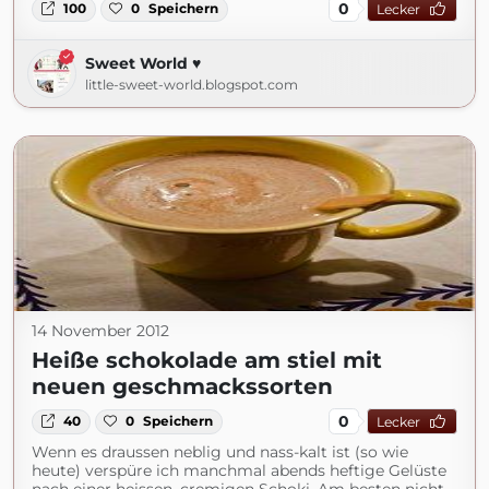
0
100
0
Speichern
Lecker
Sweet World ♥
little-sweet-world.blogspot.com
14 November 2012
Heiße schokolade am stiel mit
neuen geschmackssorten
0
40
0
Speichern
Lecker
Wenn es draussen neblig und nass-kalt ist (so wie
heute) verspüre ich manchmal abends heftige Gelüste