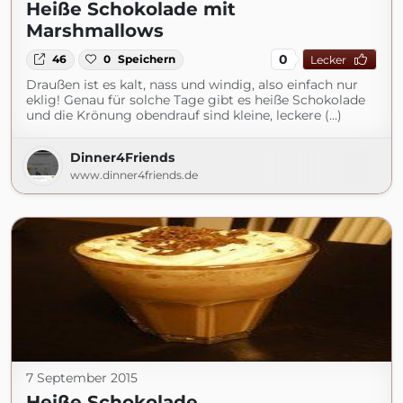
Heiße Schokolade mit
Marshmallows
0
46
0
Speichern
Lecker
Draußen ist es kalt, nass und windig, also einfach nur
eklig! Genau für solche Tage gibt es heiße Schokolade
und die Krönung obendrauf sind kleine, leckere (...)
Dinner4Friends
www.dinner4friends.de
7 September 2015
Heiße Schokolade