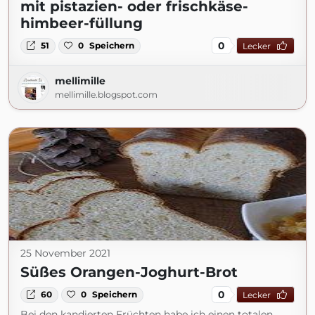
mit pistazien- oder frischkäse-
himbeer-füllung
0
51
0
Speichern
Lecker
mellimille
mellimille.blogspot.com
25 November 2021
Süßes Orangen-Joghurt-Brot
0
60
0
Speichern
Lecker
Bei den kandierten Früchten habe ich einen totalen