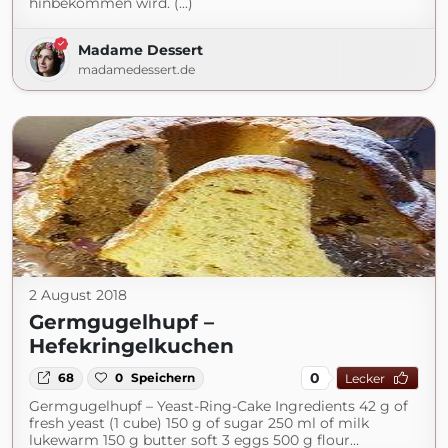
hinbekommen wird. (...)
Madame Dessert
madamedessert.de
2 August 2018
Germgugelhupf –
Hefekringelkuchen
0
68
0
Speichern
Lecker
Germgugelhupf – Yeast-Ring-Cake Ingredients 42 g of
fresh yeast (1 cube) 150 g of sugar 250 ml of milk
lukewarm 150 g butter soft 3 eggs 500 g flour…