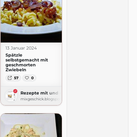
13 Januar 2024
Spätzle
selbstgemacht mit
geschmorten
Zwiebeln
57
0
Rezepte mit und ohne Thermomix
mixgeschick.blogspot.com
om