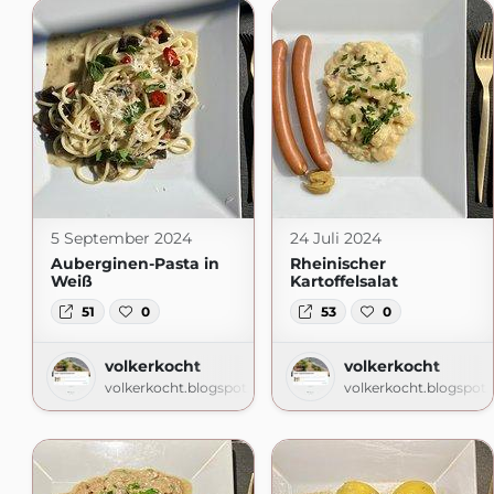
5 September 2024
24 Juli 2024
Auberginen-Pasta in
Rheinischer
Weiß
Kartoffelsalat
51
0
53
0
volkerkocht
volkerkocht
volkerkocht.blogspot.com
volkerkocht.blogspot