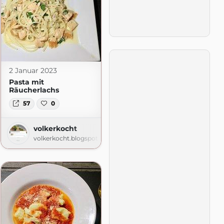
2 Januar 2023
Pasta mit
Räucherlachs
57
0
volkerkocht
volkerkocht.blogspot.com
om