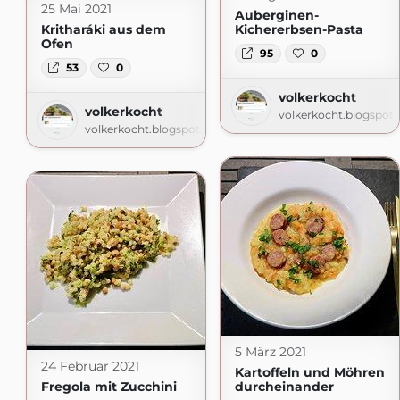
25 Mai 2021
Auberginen-
Kritharáki aus dem
Kichererbsen-Pasta
Ofen
95
0
53
0
volkerkocht
volkerkocht
volkerkocht.blogspot
volkerkocht.blogspot.com
5 März 2021
24 Februar 2021
Kartoffeln und Möhren
Fregola mit Zucchini
durcheinander