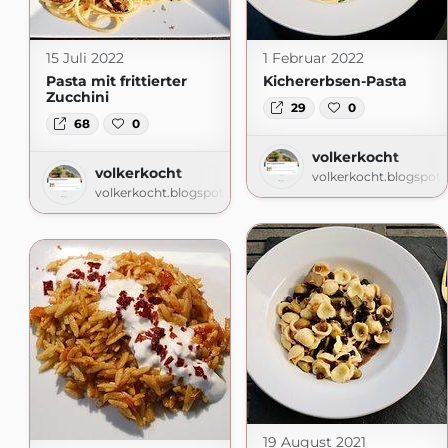
15 Juli 2022
1 Februar 2022
Pasta mit frittierter
Kichererbsen-Pasta
Zucchini
29
0
68
0
volkerkocht
volkerkocht
volkerkocht.blogspot
volkerkocht.blogspot.com
19 August 2021