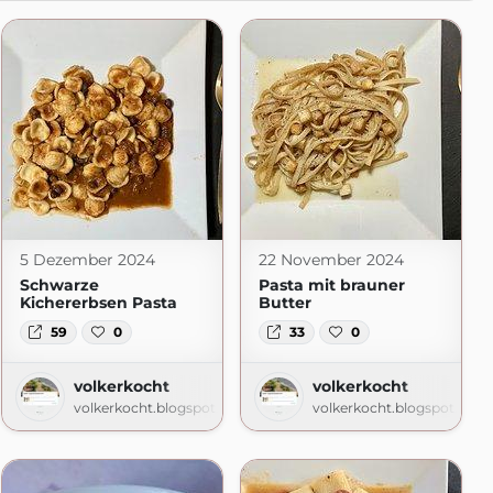
5 Dezember 2024
22 November 2024
Schwarze
Pasta mit brauner
Kichererbsen Pasta
Butter
59
0
33
0
volkerkocht
volkerkocht
volkerkocht.blogspot.com
volkerkocht.blogspot.com