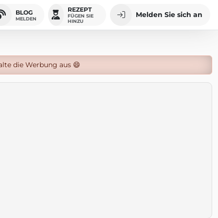
REZEPT
BLOG
Melden Sie sich an
FÜGEN SIE
MELDEN
HINZU
alte die Werbung aus 😄