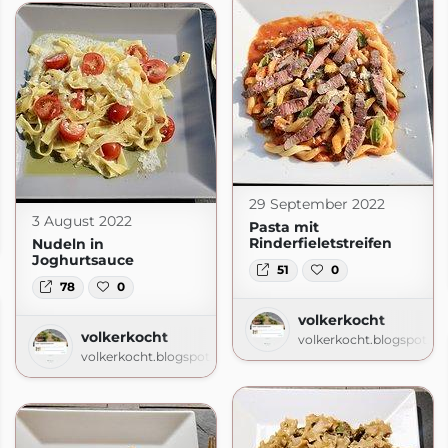
29 September 2022
3 August 2022
Pasta mit
.com
Rinderfieletstreifen
Nudeln in
Joghurtsauce
51
0
78
0
volkerkocht
volkerkocht
volkerkocht.blogspot.c
volkerkocht.blogspot.com