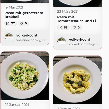
19 Mai 2021
23 März 2021
Pasta mit geröstetem
Brokkoli
Pasta mit
Tomatensauce und Ei
77
0
55
0
volkerkocht
volkerkocht
volkerkocht.blogspot.com
volkerkocht.blogspot.com
om
22 Januar 2021
2 Januar 2021