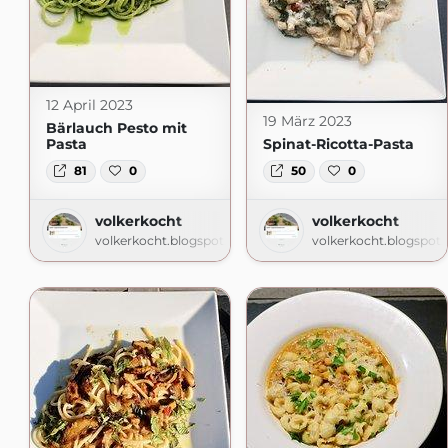
12 April 2023
19 März 2023
Bärlauch Pesto mit
Pasta
Spinat-Ricotta-Pasta
81
0
50
0
volkerkocht
volkerkocht
volkerkocht.blogspot.com
volkerkocht.blogspot