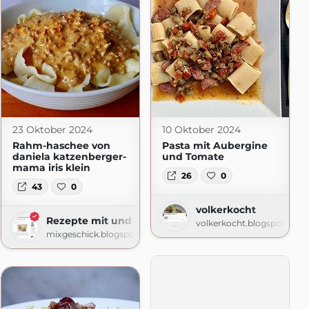
press.com
23 Oktober 2024
10 Oktober 2024
Rahm-haschee von
Pasta mit Aubergine
daniela katzenberger-
und Tomate
mama iris klein
26
0
43
0
volkerkocht
Rezepte mit und ohne Thermomix
volkerkocht.blogspot.com
mixgeschick.blogspot.com
om