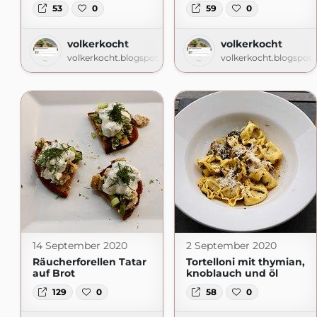
53
0
59
0
volkerkocht
volkerkocht
volkerkocht.blogspot.com
volkerkocht.blogspot
14 September 2020
2 September 2020
Räucherforellen Tatar
Tortelloni mit thymian,
auf Brot
knoblauch und öl
129
0
58
0