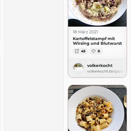
18 März 2021
.com
Kartoffelstampf mit
Wirsing und Blutwurst
45
0
volkerkocht
volkerkocht.blogspot.c