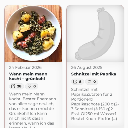
24 Februar 2026
26 August 2025
Wenn mein mann
Schnitzel mit Paprika
kocht – grünkohl
8
0
28
0
Schnitzel mit
Wenn mein Mann
PaprikaZutaten für 2
kocht. Bester Ehemann
Portionen:1
von allen sage neulich,
Paprikaschote (200 g)2-
das er kochen möchte.
3 Schnitzel (à 150 g)2
Grünkohl! Ich kann
Essl. Öl250 ml Wasser1
mich nicht daran
Beutel Knorr Fix für (...)
erinnern, wann ich das