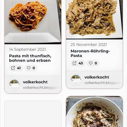
25 November 2021
14 September 2021
.com
Maronen-Röhrling-
Pasta
Pasta mit thunfisch,
bohnen und erbsen
43
0
41
0
volkerkocht
volkerkocht
volkerkocht.blogspot.c
volkerkocht.blogspot.com