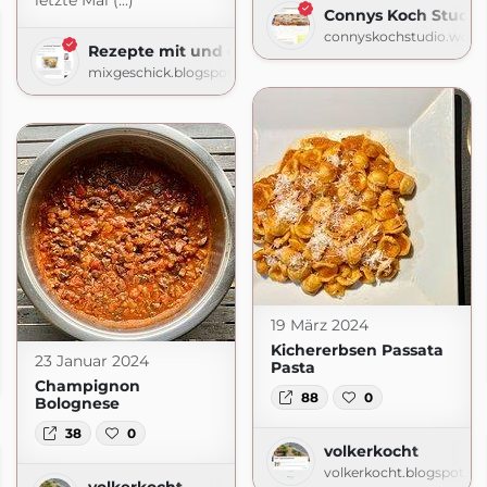
letzte Mal (...)
Connys Koch Studio
connyskochstudio.word
Rezepte mit und ohne Thermomix
mixgeschick.blogspot.com
19 März 2024
Kichererbsen Passata
23 Januar 2024
Pasta
.com
Champignon
88
0
Bolognese
38
0
volkerkocht
volkerkocht.blogspot.c
volkerkocht