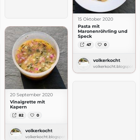
15 Oktober 2020
.com
Pasta mit
Maronenröhrling und
Speck
47
0
volkerkocht
volkerkocht.blogspot.c
20 September 2020
Vinaigrette mit
Kapern
82
0
volkerkocht
volkerkocht.blogspot.com