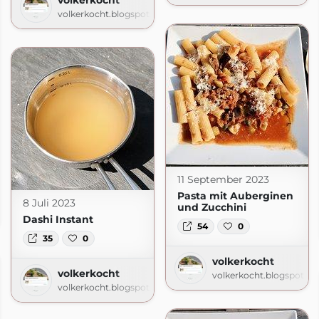
volkerkocht.blogspot.com
11 September 2023
Pasta mit Auberginen
8 Juli 2023
und Zucchini
.com
Dashi Instant
54
0
35
0
volkerkocht
volkerkocht
volkerkocht.blogspot.c
volkerkocht.blogspot.com