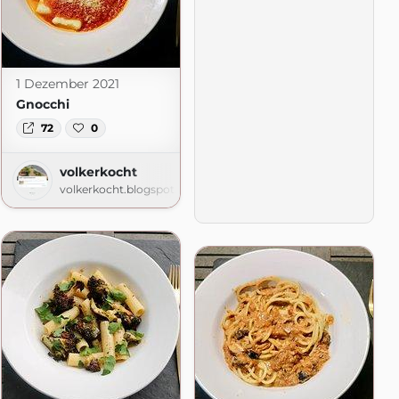
1 Dezember 2021
Gnocchi
72
0
volkerkocht
volkerkocht.blogspot.com
om