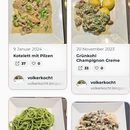
9 Januar 2024
20 November 2023
Kotelett mit Pilzen
Grünkohl
Champignon Creme
37
0
33
0
volkerkocht
volkerkocht
volkerkocht.blogspot.com
volkerkocht.blogspot