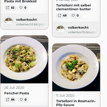
Pasta mit Brokkoli
Tortelloni mit salbei
52
0
clementinen butter
49
0
volkerkocht
volkerkocht.blogspot.com
volkerkocht
volkerkocht.blogspot.com
om
26 Juli 2020
Fenchel Pasta
11 Juli 2020
56
0
Tortelloni in Rosmarin-
Pilz-Sauce