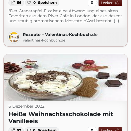
0
56
0
Speichern
Lecker
"Der Granatapfel-Fizz ist eine Abwandlung eines alten
Favoriten aus dem River Cafe in London, der aus dezent
und traubig aromatischem Moscato d’Asti besteht, (...)
Rezepte – Valentinas-Kochbuch.de
valentinas-kochbuch.de
6 Dezember 2022
Heiße Weihnachtsschokolade mit
Vanilleeis
0
52
0
Speichern
Lecker