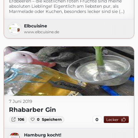
Erdbeeren – die köstlichen roten Früchte sind meine
absoluten Lieblinge! Eigentlich am liebsten pur, als
Marmelade oder Kuchen, besonders lecker sind sie (...)
Elbcuisine
www.elbcuisine.de
7 Juni 2019
Rhabarber Gin
0
106
0
Speichern
Lecker
Hamburg kocht!