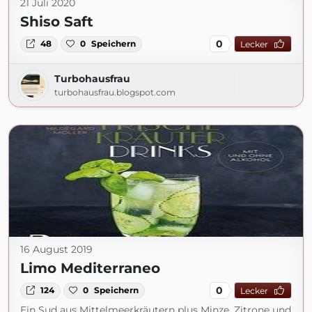
21 Juli 2020
Shiso Saft
0
48
0
Speichern
Lecker
Turbohausfrau
turbohausfrau.blogspot.com
16 August 2019
Limo Mediterraneo
0
124
0
Speichern
Lecker
Ein Sud aus Mittelmeerkräutern plus Minze, Zitrone und