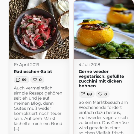
19 April 2019
4 Juli 2018
Radieschen-Salat
Gerne wieder
vegetarisch: gefüllte
59
0
zucchini mit dicken
bohnen
Auch vermeintlich
simple Rezept gehören
68
0
seit eh und je auf
So ein Marktbesuch am
meinen Blog, denn
Wochenende fordert
Gutes muß weder
einfach dazu heraus,
kompliziert noch teuer
mal wieder vegetarisch
sein. Auf dem Markt
zu kochen. Das Gemüse
lächelte mich ein Bund
wird gerade in einer
(...)
solchen Vielfalt frisch