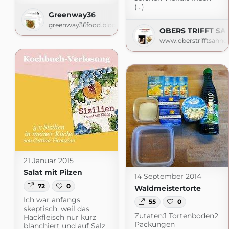
(...)
Greenway36
greenway36food.blogspot.com
OBERS TRIFFT SA
www.oberstrifftsahne
21 Januar 2015
Salat mit Pilzen
14 September 2014
72
0
Waldmeistertorte
Ich war anfangs
55
0
skeptisch, weil das
Zutaten:1 Tortenboden2
Hackfleisch nur kurz
Packungen
blanchiert und auf Salz