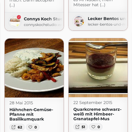
frisch. Dann abtupfen
Mitesser hat (...)
(...)
Lecker Bentos und 
Connys Koch Studio
lecker-bentos-und-mehr
connyskochstudio.wordpress.com
22 September 2015
28 Mai 2015
Quarkcreme schwarz-
Hähnchen-Gemüse-
weiß mit Himbeer-
Pfanne mit
Granatapfel-Mus
Basilikumquark
51
0
62
0