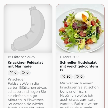
18 Oktober 2025
6 März 2025
Knackiger Feldsalat
Schneller Nudelsalat
mit Marinade
mit weichgekochtem
Ei
0
0
30
0
Knackiger
Mir war nach einem
FeldsalatWenn die
knackigen Salat, schön
zarten Blättchen etwas
bunt und frisch.
schlapp sind, legen Sie
Natürlich wollte ich
sie einfach einige
auch etwas zum satt
Minuten in Eiswasser.
werden. Bei mir waren
So werden sie wieder
es Mi Nudeln, mein