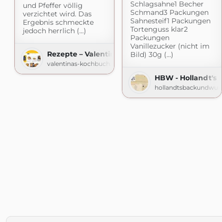
Schlagsahne1 Becher
und Pfeffer völlig
Schmand3 Packungen
verzichtet wird. Das
Sahnesteif1 Packungen
Ergebnis schmeckte
Tortenguss klar2
jedoch herrlich (...)
Packungen
Vanillezucker (nicht im
Rezepte – Valentinas-Kochbuch.de
Bild) 30g (...)
valentinas-kochbuch.de
HBW - Hollandt's
hollandtsbackundwur