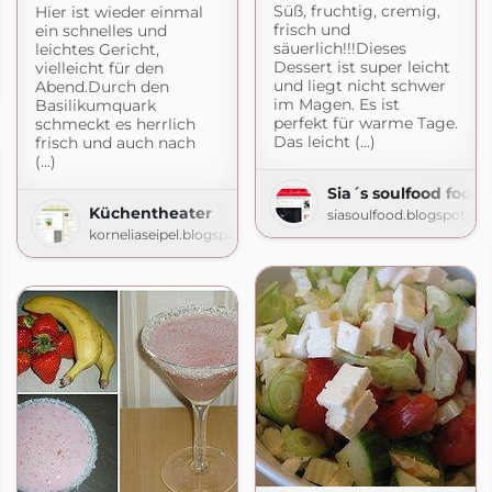
Süß, fruchtig, cremig,
Hier ist wieder einmal
frisch und
ein schnelles und
säuerlich!!!Dieses
leichtes Gericht,
HNE
Dessert ist super leicht
vielleicht für den
und liegt nicht schwer
Abend.Durch den
.com
im Magen. Es ist
Basilikumquark
perfekt für warme Tage.
schmeckt es herrlich
Das leicht (...)
frisch und auch nach
(...)
Sia´s soulfood food
Küchentheater
siasoulfood.blogspot.co
korneliaseipel.blogspot.com