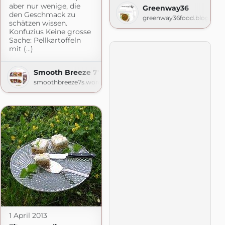
aber nur wenige, die
Greenway36
den Geschmack zu
greenway36food.blogspot
schätzen wissen.
Konfuzius Keine grosse
Sache: Pellkartoffeln
mit (...)
Smooth Breeze 7's | Lizerls Schmankerlblog
smoothbreeze7s.wordpress.com
blog
m
1 April 2013