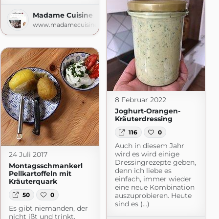
Madame Cuisine
www.madamecuisine.de
mehr
.blogspot.com
8 Februar 2022
Joghurt-Orangen-
Kräuterdressing
116
0
Auch in diesem Jahr
wird es wird einige
24 Juli 2017
Dressingrezepte geben,
Montagsschmankerl
denn ich liebe es
Pellkartoffeln mit
einfach, immer wieder
Kräuterquark
eine neue Kombination
50
0
auszuprobieren. Heute
sind es (...)
Es gibt niemanden, der
nicht ißt und trinkt,