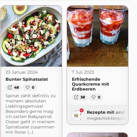
23 Januar 2024
7 Juli 2023
Bunter Spinatsalat
Erfrischende
Quarkcreme mit
48
0
Erdbeeren
Spinat zählt definitiv zu
38
0
meinem absoluten
Lieblingsgemüse!
Besonders gerne mag
Rezepte mit und ohn
ich zarten Babyspinat.
mixgeschick.blogspot.com
Dieser geht in meinem
Spinatsalat zusammen
mit Roter (...)