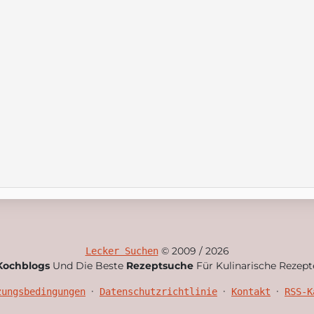
© 2009 / 2026
Lecker Suchen
Kochblogs
Und Die Beste
Rezeptsuche
Für Kulinarische Rezept
•
•
•
zungsbedingungen
Datenschutzrichtlinie
Kontakt
RSS-K