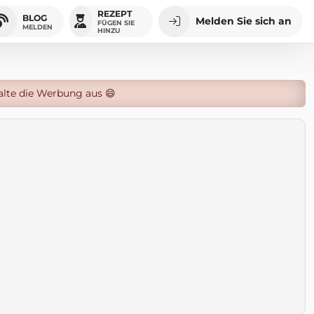
REZEPT
BLOG
Melden Sie sich an
FÜGEN SIE
MELDEN
HINZU
alte die Werbung aus 😄