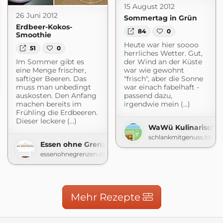
15 August 2012
26 Juni 2012
Sommertag in Grün
Erdbeer-Kokos-
84
0
Smoothie
Heute war hier soooo
51
0
herrliches Wetter. Gut,
Im Sommer gibt es
der Wind an der Küste
eine Menge frischer,
war wie gewohnt
 Back- und Wurstwaren
saftiger Beeren. Das
"frisch", aber die Sonne
muss man unbedingt
war einach fabelhaft -
stwaren.blogspot.com
auskosten. Den Anfang
passend dazu,
machen bereits im
irgendwie mein (...)
Frühling die Erdbeeren.
Dieser leckere (...)
WaWü Kulinarische 
schlankmitgenuss.blogs
Essen ohne Grenzen
essenohnegrenzen.de
Mehr Rezepte