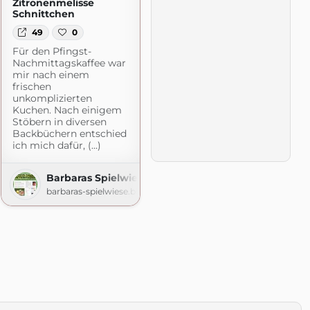
Zitronenmelisse
Schnittchen
49
0
Für den Pfingst-
Nachmittagskaffee war
mir nach einem
frischen
unkomplizierten
Kuchen. Nach einigem
Stöbern in diversen
Backbüchern entschied
ich mich dafür, (...)
Quälereien
Barbaras Spielwiese
pot.com
barbaras-spielwiese.blogspot.com